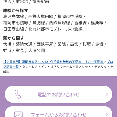
住吉
/
愛宕浜
/
博多駅前
路線から探す
鹿児島本線
/
西鉄大牟田線
/
福岡市空港線
/
福岡市七隈線
/
筑肥線
/
西鉄貝塚線
/
香椎線
/
篠栗線
/
日田彦山線
/
北九州都市モノレール小倉線
駅から探す
大橋
/
薬院大通
/
西鉄平尾
/
薬院
/
高宮
/
桜坂
/
赤坂
/
姪浜
/
室見
/
大濠公園
【売買専門】福岡市南区にある仲介手数料無料の不動産｜すみれ不動産
>
ブロ
グ記事一覧
>
タンクレストイレとは？リフォームするメリット・デメリットを
解説！
電話でお問い合わせ
フォームからお問い合わせ