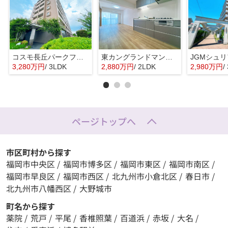
コスモ長丘パークフォルム☆仲介手数料無料☆
東カングランドマンション大濠パークサイド☆仲介手数料無料☆
3,280万円
/ 3LDK
2,880万円
/ 2LDK
2,980万円
/
ページトップへ
市区町村から探す
福岡市中央区
/
福岡市博多区
/
福岡市東区
/
福岡市南区
/
福岡市早良区
/
福岡市西区
/
北九州市小倉北区
/
春日市
/
北九州市八幡西区
/
大野城市
町名から探す
薬院
/
荒戸
/
平尾
/
香椎照葉
/
百道浜
/
赤坂
/
大名
/