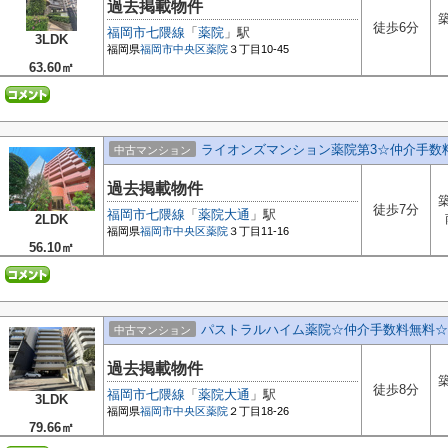
過去掲載物件
築
徒歩6分
福岡市七隈線
「
薬院
」駅
3LDK
福岡県
福岡市中央区
薬院
３丁目10-45
63.60㎡
ライオンズマンション薬院第3☆仲介手数
中古マンション
過去掲載物件
築
徒歩7分
福岡市七隈線
「
薬院大通
」駅
2LDK
福岡県
福岡市中央区
薬院
３丁目11-16
56.10㎡
パストラルハイム薬院☆仲介手数料無料☆
中古マンション
過去掲載物件
築
徒歩8分
福岡市七隈線
「
薬院大通
」駅
3LDK
福岡県
福岡市中央区
薬院
２丁目18-26
79.66㎡