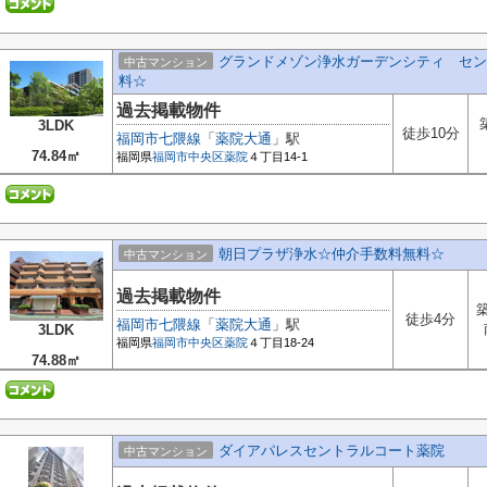
グランドメゾン浄水ガーデンシティ セン
中古マンション
料☆
過去掲載物件
3LDK
徒歩10分
福岡市七隈線
「
薬院大通
」駅
74.84㎡
福岡県
福岡市中央区
薬院
４丁目14-1
朝日プラザ浄水☆仲介手数料無料☆
中古マンション
過去掲載物件
築
徒歩4分
福岡市七隈線
「
薬院大通
」駅
3LDK
福岡県
福岡市中央区
薬院
４丁目18-24
74.88㎡
ダイアパレスセントラルコート薬院
中古マンション