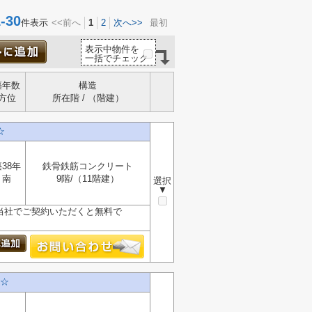
30
件表示
<<前へ
1
2
次へ>>
最初
表示中物件を
一括でチェック
築年数
構造
方位
所在階 / （階建）
☆
38年
鉄骨鉄筋コンクリート
南
9階/（11階建）
選択
▼
が、当社でご契約いただくと無料で
☆