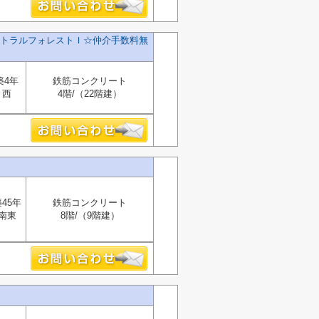
トラルフォレストＩ☆仲介手数料無
築4年
鉄筋コンクリート
西
4階/（22階建）
45年
鉄筋コンクリート
南東
8階/（9階建）