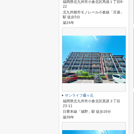
福岡県北九州市小倉北区馬借１丁目8-
22
北九州都市モノレール小倉線「旦過」
駅 徒歩5分
築24年
サンライフ霧ヶ丘
福岡県北九州市小倉北区黒原３丁目
23-11
日豊本線「城野」駅 徒歩16分
築39年