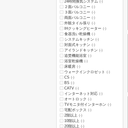
24時間換気システム
(-)
２面バルコニー
(-)
３面バルコニー
(-)
両面バルコニー
(-)
外観タイル張り
(-)
IHクッキングヒーター
(-)
食器洗い乾燥機
(-)
システムキッチン
(-)
対面式キッチン
(-)
アイランドキッチン
(-)
追焚機能浴室
(-)
浴室乾燥機
(-)
床暖房
(-)
ウォークインクロゼット
(-)
CS
(-)
BS
(-)
CATV
(-)
インターネット対応
(-)
オートロック
(-)
TVモニタ付インターホン
(-)
宅配ボックス
(-)
2階以上
(-)
10階以上
(-)
20階以上
(-)