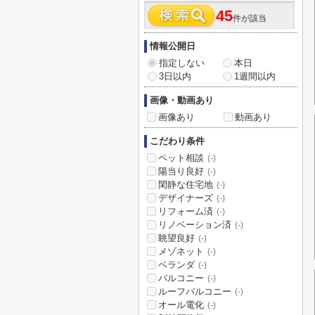
45
件が該当
情報公開日
指定しない
本日
3日以内
1週間以内
画像・動画あり
画像あり
動画あり
こだわり条件
ペット相談
(-)
陽当り良好
(-)
閑静な住宅地
(-)
デザイナーズ
(-)
リフォーム済
(-)
リノベーション済
(-)
眺望良好
(-)
メゾネット
(-)
ベランダ
(-)
バルコニー
(-)
ルーフバルコニー
(-)
オール電化
(-)