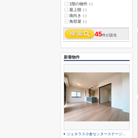
1階の物件
(-)
最上階
(-)
南向き
(-)
角部屋
(-)
45
件が該当
新着物件
ジェネラス小倉センターステージ☆仲介手数料無料☆