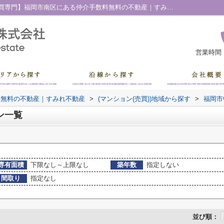
福岡市中央区薬院のマンション一覧｜【売買専門】福岡市南区にある仲介手数料無料の不動産｜すみれ不動産
営業時間
料無料の不動産｜すみれ不動産
>
(マンション(売買))地域から探す
>
福岡市
ン一覧
専有面積
下限なし～上限なし
築年数
指定しない
間取り
指定なし
並び順：