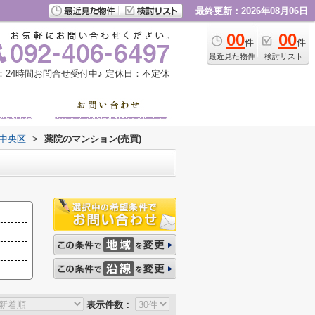
最終更新：2026年08月06日
00
00
件
件
最近見た物件
検討リスト
：24時間お問合せ受付中♪
定休日：不定休
中央区
>
薬院のマンション(売買)
表示件数：