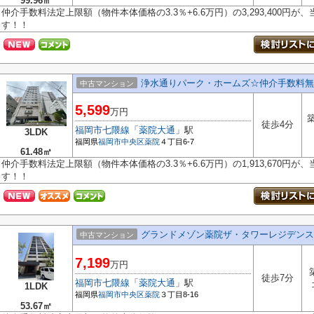
99.96㎡
仲介手数料法定上限額（物件本体価格の3.3％+6.6万円）の3,293,400円
す！！
浄水通りパーク・ホームズ☆仲介手数料無
中古マンション
5,599
万円
築
徒歩4分
福岡市七隈線
「
薬院大通
」駅
3LDK
福岡県
福岡市中央区
薬院
４丁目6-7
61.48㎡
仲介手数料法定上限額（物件本体価格の3.3％+6.6万円）の1,913,670円
す！！
グランドメゾン薬院ザ・タワーレジデンス
中古マンション
7,199
万円
徒歩7分
福岡市七隈線
「
薬院大通
」駅
1LDK
福岡県
福岡市中央区
薬院
３丁目8-16
53.67㎡