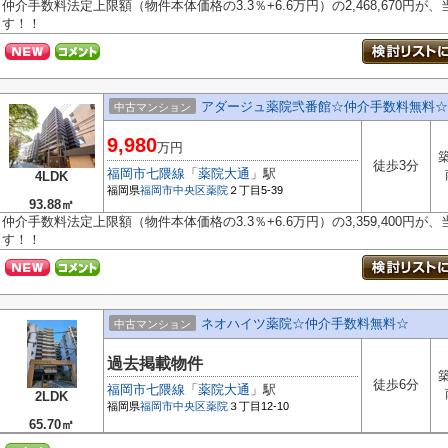
仲介手数料法定上限額（物件本体価格の3.3％+6.6万円）の2,468,670円
す！！
アダージュ薬院弐番館☆仲介手数料無料☆
中古マンション
9,980
万円
築
徒歩3分
福岡市七隈線
「
薬院大通
」駅
4LDK
福岡県
福岡市中央区
薬院
２丁目5-39
93.88㎡
仲介手数料法定上限額（物件本体価格の3.3％+6.6万円）の3,359,400円
す！！
ネオハイツ薬院☆仲介手数料無料☆
中古マンション
過去掲載物件
築
徒歩6分
福岡市七隈線
「
薬院大通
」駅
2LDK
福岡県
福岡市中央区
薬院
３丁目12-10
65.70㎡