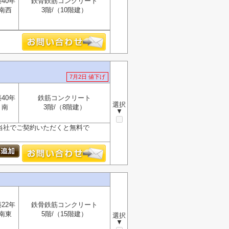
40年
鉄骨鉄筋コンクリート
南西
3階/（10階建）
7月2日 値下げ
40年
鉄筋コンクリート
選択
南
3階/（8階建）
▼
が、当社でご契約いただくと無料で
22年
鉄骨鉄筋コンクリート
南東
5階/（15階建）
選択
▼