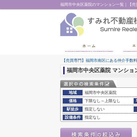
【売買専門】福岡市南区にある仲介手数
福岡市中央区薬院 マンショ
地域
福岡市中央区薬院
価格
下限なし～上限なし
駅徒歩
指定しない
設備条件
指定なし