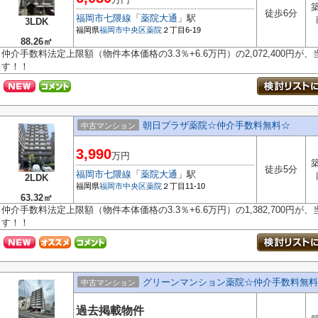
築
徒歩6分
福岡市七隈線
「
薬院大通
」駅
3LDK
福岡県
福岡市中央区
薬院
２丁目6-19
88.26㎡
仲介手数料法定上限額（物件本体価格の3.3％+6.6万円）の2,072,400円
す！！
朝日プラザ薬院☆仲介手数料無料☆
中古マンション
3,990
万円
築
徒歩5分
福岡市七隈線
「
薬院大通
」駅
2LDK
福岡県
福岡市中央区
薬院
２丁目11-10
63.32㎡
仲介手数料法定上限額（物件本体価格の3.3％+6.6万円）の1,382,700円
す！！
グリーンマンション薬院☆仲介手数料無料
中古マンション
過去掲載物件