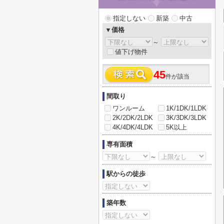
指定しない
新築
中古
▼価格
～
値下げ物件
45
件が該当
間取り
ワンルーム
1K/1DK/1LDK
2K/2DK/2LDK
3K/3DK/3LDK
4K/4DK/4LDK
5K以上
専有面積
～
駅からの徒歩
築年数