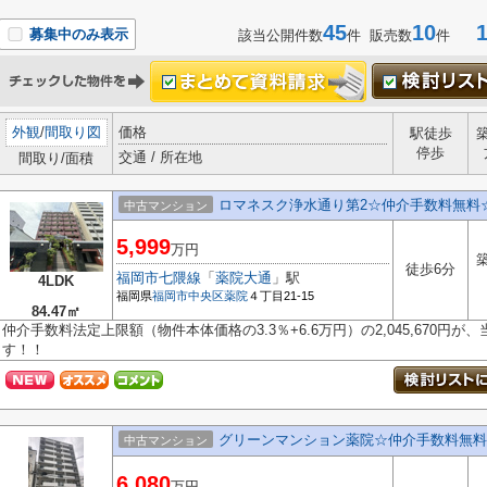
45
10
1-
募集中のみ表示
該当公開件数
件 販売数
件
外観
/
間取り図
価格
駅徒歩
停歩
交通 / 所在地
間取り/面積
ロマネスク浄水通り第2☆仲介手数料無料
中古マンション
5,999
万円
築
徒歩6分
福岡市七隈線
「
薬院大通
」駅
4LDK
福岡県
福岡市中央区
薬院
４丁目21-15
84.47㎡
仲介手数料法定上限額（物件本体価格の3.3％+6.6万円）の2,045,670円
す！！
グリーンマンション薬院☆仲介手数料無料
中古マンション
6,080
万円