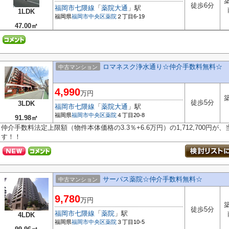
築
徒歩6分
福岡市七隈線
「
薬院大通
」駅
1LDK
福岡県
福岡市中央区
薬院
２丁目6-19
47.00㎡
ロマネスク浄水通り☆仲介手数料無料☆
中古マンション
4,990
万円
築
徒歩5分
3LDK
福岡市七隈線
「
薬院大通
」駅
福岡県
福岡市中央区
薬院
４丁目20-8
91.98㎡
仲介手数料法定上限額（物件本体価格の3.3％+6.6万円）の1,712,700円
す！！
サーパス薬院☆仲介手数料無料☆
中古マンション
9,780
万円
築
徒歩5分
福岡市七隈線
「
薬院
」駅
4LDK
福岡県
福岡市中央区
薬院
３丁目10-5