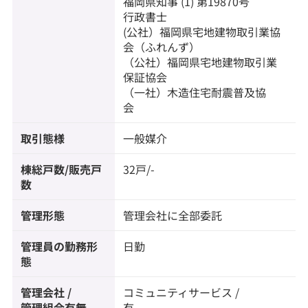
福岡県知事 (1) 第19870号
行政書士
(公社）福岡県宅地建物取引業協
会（ふれんず）
（公社）福岡県宅地建物取引業
保証協会
（一社）木造住宅耐震普及協
会
取引態様
一般媒介
棟総戸数/販売戸
32戸/-
数
管理形態
管理会社に全部委託
管理員の勤務形
日勤
態
管理会社 /
コミュニティサービス /
管理組合有無
有