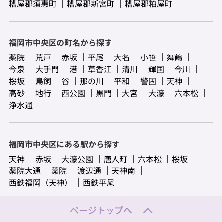
糟屋郡須惠町
糟屋郡新宮町
糟屋郡粕屋町
福岡市中央区の町名から探す
薬院
荒戸
赤坂
平尾
大名
小笹
舞鶴
今泉
大手門
港
草香江
清川
輝国
今川
桜坂
鳥飼
谷
那の川
平和
警固
天神
高砂
地行
西公園
黒門
大宮
大濠
六本松
浄水通
福岡市中央区にある駅から探す
天神
赤坂
大濠公園
唐人町
六本松
桜坂
薬院大通
薬院
渡辺通
天神南
西鉄福岡（天神）
西鉄平尾
ページトップへ