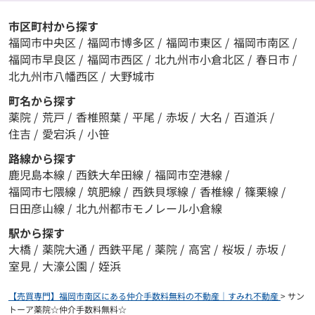
市区町村から探す
福岡市中央区
/
福岡市博多区
/
福岡市東区
/
福岡市南区
/
福岡市早良区
/
福岡市西区
/
北九州市小倉北区
/
春日市
/
北九州市八幡西区
/
大野城市
町名から探す
薬院
/
荒戸
/
香椎照葉
/
平尾
/
赤坂
/
大名
/
百道浜
/
住吉
/
愛宕浜
/
小笹
路線から探す
鹿児島本線
/
西鉄大牟田線
/
福岡市空港線
/
福岡市七隈線
/
筑肥線
/
西鉄貝塚線
/
香椎線
/
篠栗線
/
日田彦山線
/
北九州都市モノレール小倉線
駅から探す
大橋
/
薬院大通
/
西鉄平尾
/
薬院
/
高宮
/
桜坂
/
赤坂
/
室見
/
大濠公園
/
姪浜
【売買専門】福岡市南区にある仲介手数料無料の不動産｜すみれ不動産
>
サン
トーア薬院☆仲介手数料無料☆