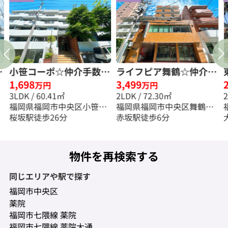
料
小笹コーポ☆仲介手数料
ライフピア舞鶴☆仲介手
1,698
3,499
無料☆
数料無料☆
万円
万円
3LDK / 60.41㎡
2LDK / 72.30㎡
福岡県福岡市中央区小笹１
福岡県福岡市中央区舞鶴３
丁目
桜坂駅徒歩26分
丁目
赤坂駅徒歩6分
物件を再検索する
同じエリアや駅で探す
福岡市中央区
薬院
福岡市七隈線 薬院
福岡市七隈線 薬院大通