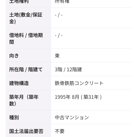
土地権利
所有権
土地(敷金/保証
- / -
金)
借地料 / 借地期
- / -
間
向き
東
所在階 / 階建て
3階 / 12階建
建物構造
鉄骨鉄筋コンクリート
築年月（築年
1995年 8月 ( 築31年 )
数）
種別
中古マンション
国土法届出要否
不要