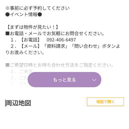
※事前に必ず予約してください
●イベント情報●
【まずは物件が見たい！】
■お電話・メールでお気軽にお問合せください。
１．【お電話】 092-406-6497
２．【メール】「資料請求」「問い合わせ」ボタンよ
りお進みください。
■ご希望日時とお待ち合わせ方法をご指定ください。
１．ご来店
２．ご自宅送迎
３．現地・最寄駅等でのお待ち合わせ。
【気軽に相談から♪】
地図で開く
■『失敗しない住まい選びのポイント！』、『購入の流
周辺地図
れや住宅ローン等のお金について』、
『購入後に気を付けることって何？』などあらゆる
ご質問にお答えします。