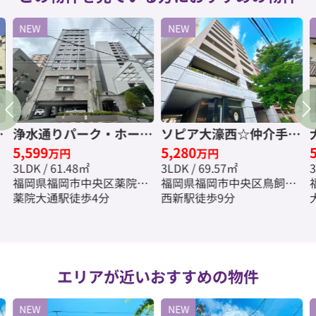
NEW
NEW
手
浄水通りパーク・ホーム
ソピア大濠西☆仲介手数
5,599
5,280
ズ☆仲介手数料無料☆
料無料☆
万円
万円
3LDK / 61.48㎡
3LDK / 69.57㎡
3
福岡県福岡市中央区薬院４
福岡県福岡市中央区鳥飼３
丁目
薬院大通駅徒歩4分
丁目
西新駅徒歩9分
エリアが近いおすすめの物件
NEW
NEW