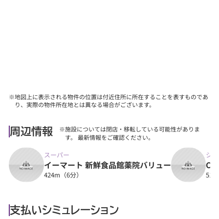
【その他】
■詳しくは、当社スタッフにお問合せください。
※地図上に表示される物件の位置は付近住所に所在することを表すものであ
り、実際の物件所在地とは異なる場合がございます。
※施設については閉店・移転している可能性がありま
周辺情報
す。 最新情報をご確認ください。
スーパー
ショ
イーマート 新鮮食品館薬院バリュー
CA
424m（6分）
51
支払いシミュレーション