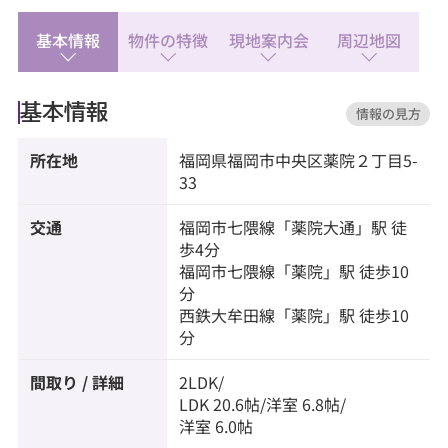
◆ファミリーマート 福岡薬院二丁目店：徒歩1分
◆ボンラパス 薬院六つ角店：徒歩4分
基本情報
物件の特徴
現地案内会
周辺地図
◆西日本シティ銀行薬院支店：徒歩4分
基本情報
情報の見方
所在地
福岡県
福岡市中央区
薬院
２丁目5-
33
交通
福岡市七隈線
「
薬院大通
」駅 徒
歩4分
福岡市七隈線
「
薬院
」駅 徒歩10
分
西鉄大牟田線
「
薬院
」駅 徒歩10
分
間取り / 詳細
2LDK/
LDK 20.6帖
/
洋室 6.8帖
/
洋室 6.0帖