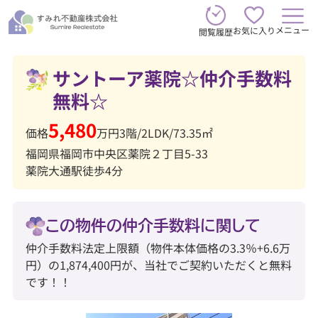
メニュー
お気に入り
閲覧履歴
サントーア薬院☆仲介手数料
無料☆
5,480
価格
万円
3階
/
2LDK
/
73.35㎡
福岡県福岡市中央区薬院２丁目5-33
薬院大通駅徒歩4分
この物件の仲介手数料に関して
仲介手数料法定上限額（物件本体価格の3.3％+6.6万
円）の1,874,400円が、当社でご契約いただくと無料
です！！