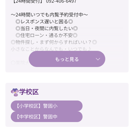
【24時間受付】 092-406-6497
～24時間いつでも内覧予約受付中～
◎レスポンス遅いと困る◎
◎当日・夜間に内覧したい◎
◎住宅ローン・通るか不安◎
◎物件探し・まず何からすればいい？◎
小さなことからなんでも・いつでも♪
〇薬院大通駅まで徒歩4分の好立地♪
〇新耐震基準・住宅ローン控除利用可♪
〇大切なペットと一緒に暮らせます♪
学校区
【教育】
【小学校区】警固小
◆警固小学校：徒歩6分
【中学校区】警固中
◆警固中学校：徒歩17分
【暮らし】