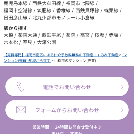
鹿児島本線
/
西鉄大牟田線
/
福岡市七隈線
/
福岡市空港線
/
筑肥線
/
香椎線
/
西鉄貝塚線
/
篠栗線
/
日田彦山線
/
北九州都市モノレール小倉線
駅から探す
大橋
/
薬院大通
/
西鉄平尾
/
薬院
/
高宮
/
桜坂
/
赤坂
/
六本松
/
室見
/
大濠公園
【売買専門】福岡市南区にある仲介手数料無料の不動産｜すみれ不動産
>
(マ
ンション(売買))地域から探す
>
小郡市のマンション(売買)
電話でお問い合わせ
フォームからお問い合わせ
営業時間：
24時間お問合せ受付中♪
定休日：
不定休