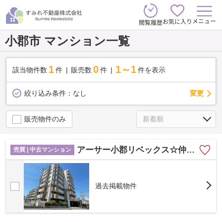
メニュー
お気に入り
閲覧履歴
小郡市 マンション一覧
1
0
1～1
該当物件数
件
販売数
件
件を表示
変更
絞り込み条件：
なし
販売物件のみ
アーサー小郡リベックス☆仲介手数料無料☆
売買 | 中古マンション
過去掲載物件