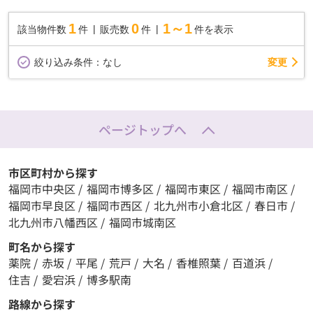
1
0
1～1
該当物件数
件
販売数
件
件を表示
変更
絞り込み条件：
なし
ページトップへ
市区町村から探す
福岡市中央区
/
福岡市博多区
/
福岡市東区
/
福岡市南区
/
福岡市早良区
/
福岡市西区
/
北九州市小倉北区
/
春日市
/
北九州市八幡西区
/
福岡市城南区
町名から探す
薬院
/
赤坂
/
平尾
/
荒戸
/
大名
/
香椎照葉
/
百道浜
/
住吉
/
愛宕浜
/
博多駅南
路線から探す