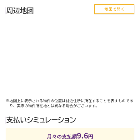
【気軽に相談から♪】
地図で開く
■『失敗しない住まい選びのポイント！』、『購入の流
周辺地図
れや住宅ローン等のお金について』、
『購入後に気を付けることって何？』などあらゆる
ご質問にお答えします。
【その他】
■詳しくは、当社スタッフにお問合せください。
※地図上に表示される物件の位置は付近住所に所在することを表すものであ
り、実際の物件所在地とは異なる場合がございます。
支払いシミュレーション
9.6
月々の支払額
円