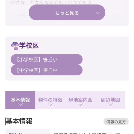
小さなことからなんでも・いつでも♪
〇大切な家族と暮らせる、ペット飼育可マンション
♪
〇車のある生活も安心！駐車場空きあり♪
学校区
〇水回り新品交換済みで快適にご入居♪
【小学校区】笹丘小
【教育】
【中学校区】笹丘中
◆笹丘小学校：徒歩11分
◆友泉中学校：徒歩14分
【暮らし】
◆サニー梅光園店：徒歩9分
基本情報
物件の特徴
現地案内会
周辺地図
◆AEON STYLE(イオンスタイル) 笹丘店：徒歩14分
◆セブンイレブン 福岡笹丘1丁目店：徒歩8分
基本情報
情報の見方