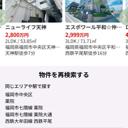
料
ニューライフ天神
エスポワール平和☆仲介
2,800
2,999
手数料無料☆
万円
万円
2LDK / 53.85㎡
3LDK / 71.71㎡
福岡県福岡市中央区天神４
福岡県福岡市中央区平和３
丁目
天神駅徒歩7分
丁目
西鉄平尾駅徒歩16分
物件を再検索する
同じエリアや駅で探す
福岡市中央区
薬院
福岡市七隈線 薬院
福岡市七隈線 薬院大通
西鉄大牟田線 西鉄平尾