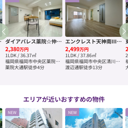
☆
ダイアパレス薬院☆仲介
エンクレスト天神南Ⅲ☆
2,380
2,499
手数料☆無料☆
仲介手数料無料☆
万円
万円
1LDK / 36.37㎡
1LDK / 37.86㎡
2
福岡県福岡市中央区薬院２
福岡県福岡市中央区清川３
丁目
薬院大通駅徒歩4分
丁目
渡辺通駅徒歩13分
エリアが近いおすすめの物件
NEW
NEW