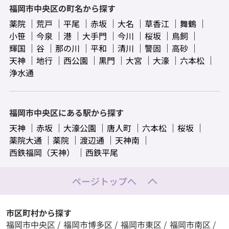
福岡市中央区の町名から探す
薬院
荒戸
平尾
赤坂
大名
草香江
舞鶴
小笹
今泉
港
大手門
今川
桜坂
鳥飼
輝国
谷
那の川
平和
清川
警固
高砂
天神
地行
西公園
黒門
大宮
大濠
六本松
浄水通
福岡市中央区にある駅から探す
天神
赤坂
大濠公園
唐人町
六本松
桜坂
薬院大通
薬院
渡辺通
天神南
西鉄福岡（天神）
西鉄平尾
ページトップへ
市区町村から探す
福岡市中央区
/
福岡市博多区
/
福岡市東区
/
福岡市南区
/