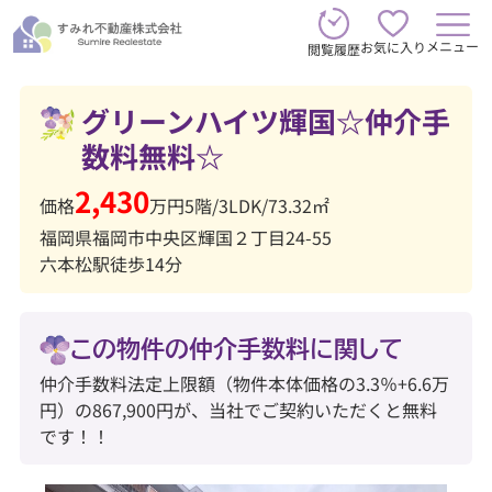
メニュー
お気に入り
閲覧履歴
グリーンハイツ輝国☆仲介手
数料無料☆
2,430
価格
万円
5階
/
3LDK
/
73.32㎡
福岡県福岡市中央区輝国２丁目24-55
六本松駅徒歩14分
この物件の仲介手数料に関して
仲介手数料法定上限額（物件本体価格の3.3％+6.6万
円）の867,900円が、当社でご契約いただくと無料
です！！