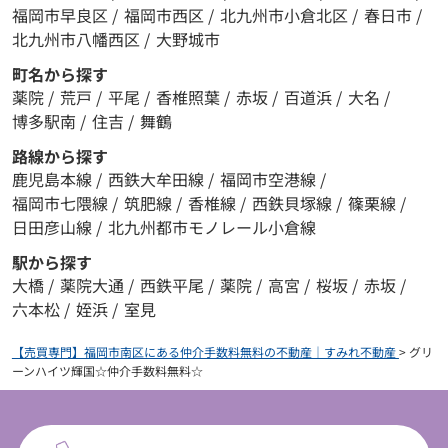
福岡市早良区
/
福岡市西区
/
北九州市小倉北区
/
春日市
/
北九州市八幡西区
/
大野城市
町名から探す
薬院
/
荒戸
/
平尾
/
香椎照葉
/
赤坂
/
百道浜
/
大名
/
博多駅南
/
住吉
/
舞鶴
路線から探す
鹿児島本線
/
西鉄大牟田線
/
福岡市空港線
/
福岡市七隈線
/
筑肥線
/
香椎線
/
西鉄貝塚線
/
篠栗線
/
日田彦山線
/
北九州都市モノレール小倉線
駅から探す
大橋
/
薬院大通
/
西鉄平尾
/
薬院
/
高宮
/
桜坂
/
赤坂
/
六本松
/
姪浜
/
室見
【売買専門】福岡市南区にある仲介手数料無料の不動産｜すみれ不動産
>
グリ
ーンハイツ輝国☆仲介手数料無料☆