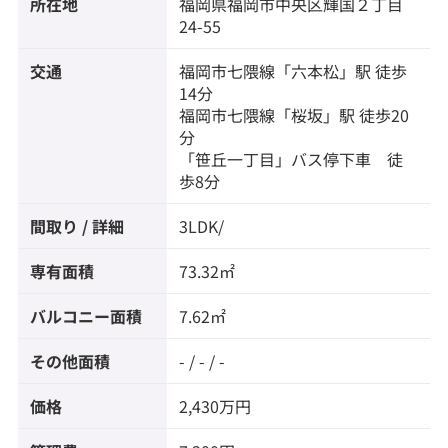
所在地
福岡県
福岡市中央区
輝国
２丁目
24-55
交通
福岡市七隈線
「
六本松
」駅 徒歩
14分
福岡市七隈線
「
桜坂
」駅 徒歩20
分
「笹丘一丁目」バス停下車 徒
歩8分
間取り / 詳細
3LDK/
専有面積
73.32㎡
バルコニー面積
7.62㎡
その他面積
- / - / -
価格
2,430万円