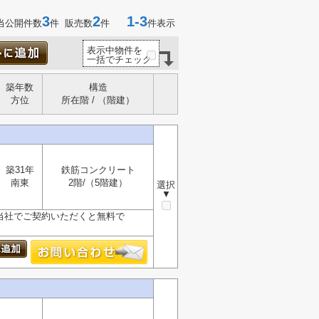
3
2
1-3
当公開件数
件 販売数
件
件表示
表示中物件を
一括でチェック
築年数
構造
方位
所在階 / （階建）
築31年
鉄筋コンクリート
南東
2階/（5階建）
選択
▼
が、当社でご契約いただくと無料で