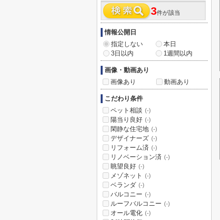
3
件が該当
情報公開日
指定しない
本日
3日以内
1週間以内
画像・動画あり
画像あり
動画あり
こだわり条件
ペット相談
(-)
陽当り良好
(-)
閑静な住宅地
(-)
デザイナーズ
(-)
リフォーム済
(-)
リノベーション済
(-)
眺望良好
(-)
メゾネット
(-)
ベランダ
(-)
バルコニー
(-)
ルーフバルコニー
(-)
オール電化
(-)