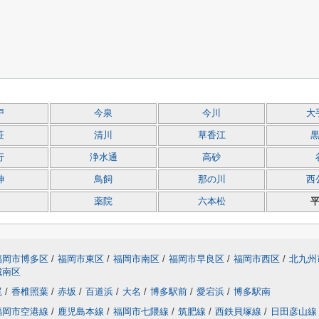
戸
今泉
今川
大
笹
清川
草香江
行
浄水通
高砂
神
鳥飼
那の川
西
薬院
六本松
福岡市博多区
/
福岡市東区
/
福岡市南区
/
福岡市早良区
/
福岡市西区
/
北九州
城南区
尾
/
香椎照葉
/
赤坂
/
百道浜
/
大名
/
博多駅前
/
愛宕浜
/
博多駅南
福岡市空港線
/
鹿児島本線
/
福岡市七隈線
/
筑肥線
/
西鉄貝塚線
/
日田彦山線