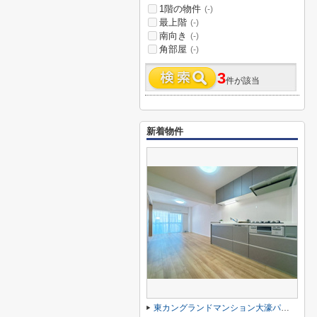
1階の物件
(-)
最上階
(-)
南向き
(-)
角部屋
(-)
3
件が該当
新着物件
東カングランドマンション大濠パークサイド☆仲介手数料無料☆