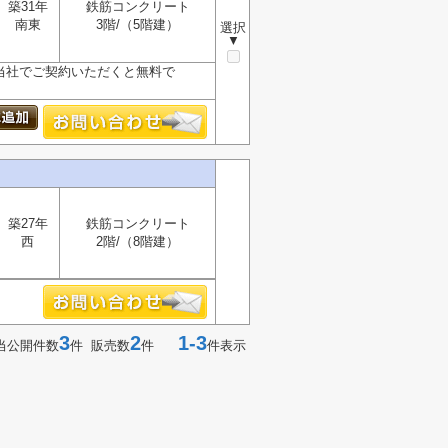
築31年
鉄筋コンクリート
南東
3階/（5階建）
選択
▼
が、当社でご契約いただくと無料で
築27年
鉄筋コンクリート
西
2階/（8階建）
3
2
1-3
当公開件数
件 販売数
件
件表示