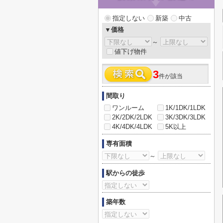
指定しない
新築
中古
▼価格
～
値下げ物件
3
件が該当
間取り
ワンルーム
1K/1DK/1LDK
2K/2DK/2LDK
3K/3DK/3LDK
4K/4DK/4LDK
5K以上
専有面積
～
駅からの徒歩
築年数