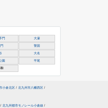
手門
大濠
黒門
警固
谷
大名
公園
平尾
平和
市小倉北区
/
北九州市八幡西区
/
/
北九州都市モノレール小倉線
/