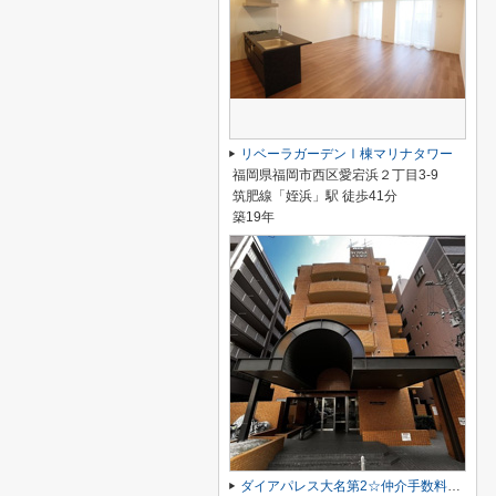
リベーラガーデンⅠ棟マリナタワー
福岡県福岡市西区愛宕浜２丁目3-9
筑肥線「姪浜」駅 徒歩41分
築19年
ダイアパレス大名第2☆仲介手数料無料☆