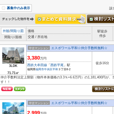
募集中のみ表示
該
外観
/
間取り図
価格
駅徒歩
停歩
交通 / 所在地
間取り/面積
エスポワール平和☆仲介手数料無料☆
中古マンション
3,380
万円
徒歩16分
西鉄大牟田線
「
西鉄平尾
」駅
3LDK
福岡県
福岡市中央区
平和
３丁目8-2
71.71㎡
仲介手数料法定上限額（物件本体価格の3.3％+6.6万円）の1,181,400円
す！！
エスポワール平和☆仲介手数料無料☆
中古マンション
2,999
万円