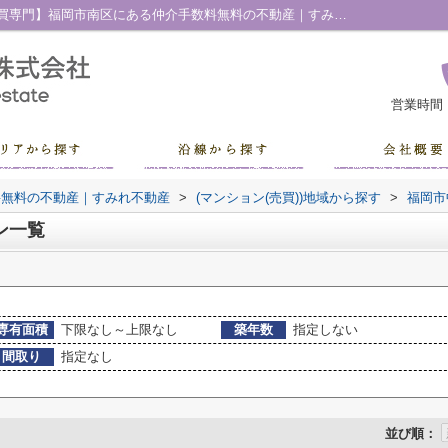
福岡市中央区平和のマンション一覧｜【売買専門】福岡市南区にある仲介手数料無料の不動産｜すみれ不動産
営業時間
料無料の不動産｜すみれ不動産
>
(マンション(売買))地域から探す
>
福岡市
ン一覧
専有面積
下限なし～上限なし
築年数
指定しない
間取り
指定なし
並び順：