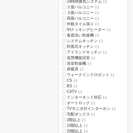
24時間換気システム
(-)
２面バルコニー
(-)
３面バルコニー
(-)
両面バルコニー
(-)
外観タイル張り
(-)
IHクッキングヒーター
(-)
食器洗い乾燥機
(-)
システムキッチン
(-)
対面式キッチン
(-)
アイランドキッチン
(-)
追焚機能浴室
(-)
浴室乾燥機
(-)
床暖房
(-)
ウォークインクロゼット
(-)
CS
(-)
BS
(-)
CATV
(-)
インターネット対応
(-)
オートロック
(-)
TVモニタ付インターホン
(-)
宅配ボックス
(-)
2階以上
(-)
10階以上
(-)
20階以上
(-)