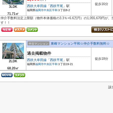
徒歩16分
西鉄大牟田線
「
西鉄平尾
」駅
3LDK
福岡県
福岡市中央区
平和
３丁目8-2
71.71㎡
仲介手数料法定上限額（物件本体価格の3.3％+6.6万円）の1,055,670円
す！！
東峰マンション平和☆仲介手数料無料☆
中古マンション
過去掲載物件
徒歩18分
西鉄大牟田線
「
西鉄平尾
」駅
2LDK
福岡県
福岡市中央区
平和
３丁目19-21
68.20㎡
該