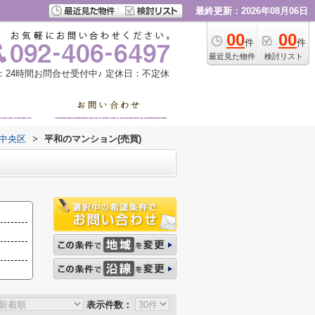
最終更新：2026年08月06日
00
00
件
件
最近見た物件
検討リスト
：24時間お問合せ受付中♪
定休日：不定休
中央区
>
平和のマンション(売買)
表示件数：