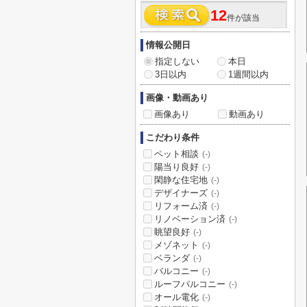
12
件が該当
情報公開日
指定しない
本日
3日以内
1週間以内
画像・動画あり
画像あり
動画あり
こだわり条件
ペット相談
(-)
陽当り良好
(-)
閑静な住宅地
(-)
デザイナーズ
(-)
リフォーム済
(-)
リノベーション済
(-)
眺望良好
(-)
メゾネット
(-)
ベランダ
(-)
バルコニー
(-)
ルーフバルコニー
(-)
オール電化
(-)