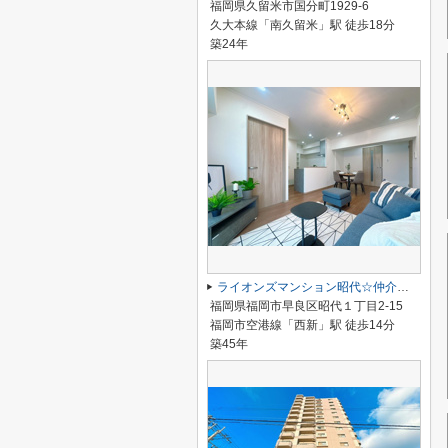
福岡県久留米市国分町1929-6
久大本線「南久留米」駅 徒歩18分
築24年
ライオンズマンション昭代☆仲介手数料無料☆
福岡県福岡市早良区昭代１丁目2-15
福岡市空港線「西新」駅 徒歩14分
築45年