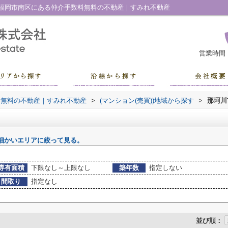
福岡市南区にある仲介手数料無料の不動産｜すみれ不動産
営業時間
料無料の不動産｜すみれ不動産
>
(マンション(売買))地域から探す
>
那珂川
細かいエリアに絞って見る。
専有面積
下限なし～上限なし
築年数
指定しない
間取り
指定なし
並び順：