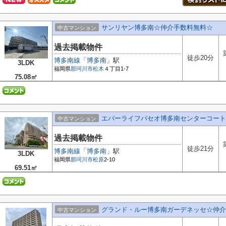
サンリヤン博多南☆仲介手数料無料☆
中古マンション
過去掲載物件
徒歩20分
博多南線
「
博多南
」駅
3LDK
福岡県
那珂川市
松木
４丁目1-7
75.08㎡
エバーライフパセオ博多南センターコート
中古マンション
過去掲載物件
徒歩21分
博多南線
「
博多南
」駅
3LDK
福岡県
那珂川市
松原
2-10
69.51㎡
グランド・ルー博多南ガーデネッセ☆仲介
中古マンション