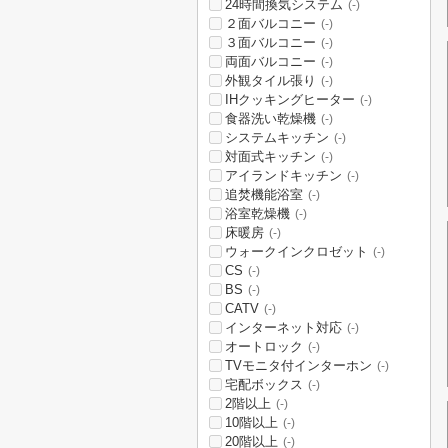
24時間換気システム
(-)
２面バルコニー
(-)
３面バルコニー
(-)
両面バルコニー
(-)
外観タイル張り
(-)
IHクッキングヒーター
(-)
食器洗い乾燥機
(-)
システムキッチン
(-)
対面式キッチン
(-)
アイランドキッチン
(-)
追焚機能浴室
(-)
浴室乾燥機
(-)
床暖房
(-)
ウォークインクロゼット
(-)
CS
(-)
BS
(-)
CATV
(-)
インターネット対応
(-)
オートロック
(-)
TVモニタ付インターホン
(-)
宅配ボックス
(-)
2階以上
(-)
10階以上
(-)
20階以上
(-)