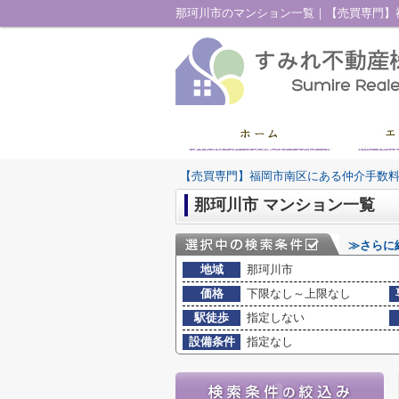
那珂川市のマンション一覧｜【売買専門】
【売買専門】福岡市南区にある仲介手数
那珂川市 マンション一覧
≫さらに
地域
那珂川市
価格
下限なし～上限なし
駅徒歩
指定しない
設備条件
指定なし