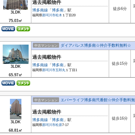
過去掲載物件
徒歩6分
博多南線
「
博多南
」駅
3LDK
福岡県
那珂川市
松木
１丁目20
75.03㎡
ダイアパレス博多南☆仲介手数料無料☆
中古マンション
過去掲載物件
徒歩15分
博多南線
「
博多南
」駅
3LDK
福岡県
那珂川市
五郎丸
１丁目1
65.97㎡
エバーライフ博多南弐番館☆仲介手数料無
中古マンション
過去掲載物件
徒歩16分
博多南線
「
博多南
」駅
3LDK
福岡県
那珂川市
松原
7-17
68.81㎡