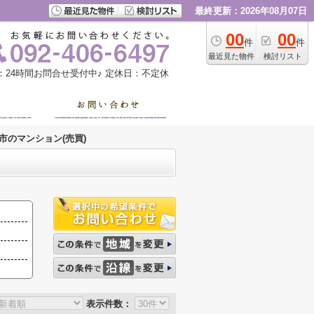
最終更新：2026年08月07日
00
00
件
件
最近見た物件
検討リスト
：24時間お問合せ受付中♪
定休日：不定休
市のマンション(売買)
表示件数：