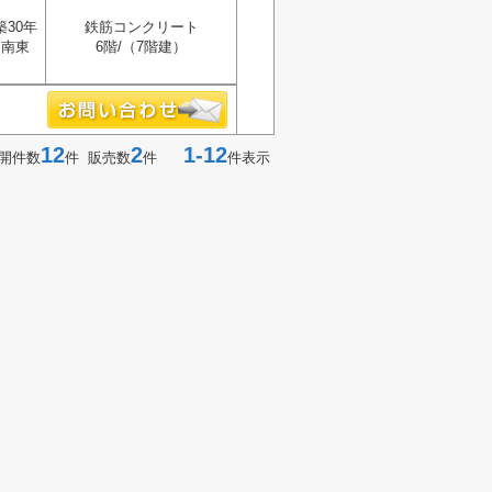
築30年
鉄筋コンクリート
南東
6階/（7階建）
12
2
1-12
開件数
件 販売数
件
件表示