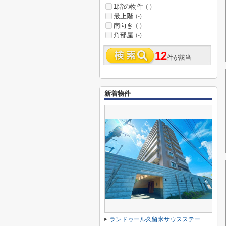
1階の物件
(-)
最上階
(-)
南向き
(-)
角部屋
(-)
12
件が該当
新着物件
ランドゥール久留米サウスステージ☆仲介手数料無料☆