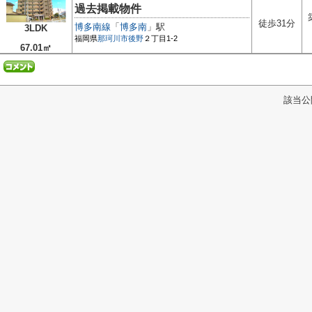
過去掲載物件
徒歩31分
博多南線
「
博多南
」駅
3LDK
福岡県
那珂川市
後野
２丁目1-2
67.01㎡
該当公