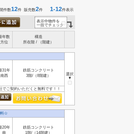
12
2
1-12
開件数
件 販売数
件
件表示
表示中物件を
一括でチェック
築年数
構造
方位
所在階 / （階建）
築31年
鉄筋コンクリート
選択
南西
3階/（8階建）
▼
、当社でご契約いただくと無料です！！
料☆
築20年
鉄筋コンクリート
南
1階/（14階建）