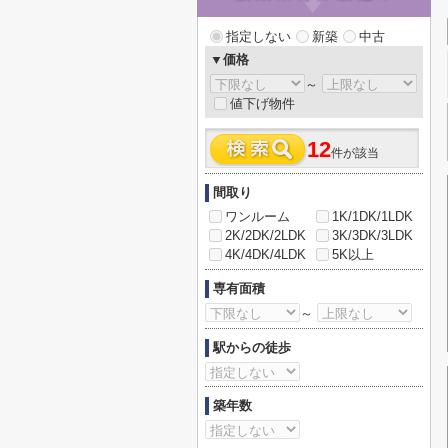
指定しない
新築
中古
▼価格
～
値下げ物件
12
件が該当
間取り
ワンルーム
1K/1DK/1LDK
2K/2DK/2LDK
3K/3DK/3LDK
4K/4DK/4LDK
5K以上
専有面積
～
駅からの徒歩
築年数