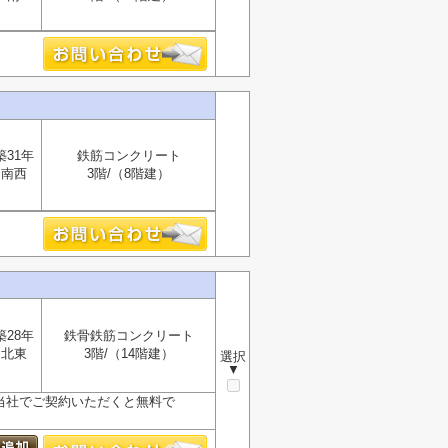
築31年
鉄筋コンクリート
南西
3階/（8階建）
築28年
鉄骨鉄筋コンクリート
北東
3階/（14階建）
選択
▼
が、当社でご契約いただくと無料で