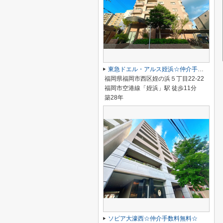
東急ドエル・アルス姪浜☆仲介手数料無料☆
福岡県福岡市西区姪の浜５丁目22-22
福岡市空港線「姪浜」駅 徒歩11分
築28年
ソピア大濠西☆仲介手数料無料☆