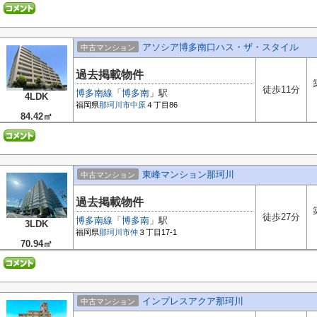
アソシア博多南口ハス・ザ・スタイル
中古マンション
過去掲載物件
徒歩11分
博多南線
「
博多南
」駅
4LDK
福岡県
那珂川市
中原
４丁目86
84.42㎡
東峰マンション那珂川
中古マンション
過去掲載物件
徒歩27分
博多南線
「
博多南
」駅
3LDK
福岡県
那珂川市
仲
３丁目17-1
70.94㎡
インプレスアクア那珂川
中古マンション