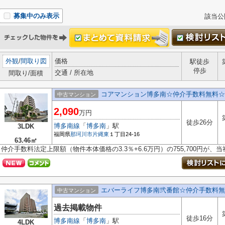
募集中のみ表示
該当公
外観
/
間取り図
価格
駅徒歩
停歩
交通 / 所在地
間取り/面積
コアマンション博多南☆仲介手数料無料☆
中古マンション
2,090
万円
徒歩26分
博多南線
「
博多南
」駅
3LDK
福岡県
那珂川市
片縄東
１丁目24-16
63.46㎡
仲介手数料法定上限額（物件本体価格の3.3％+6.6万円）の755,700円が
エバーライフ博多南弐番館☆仲介手数料無
中古マンション
過去掲載物件
徒歩16分
博多南線
「
博多南
」駅
4LDK