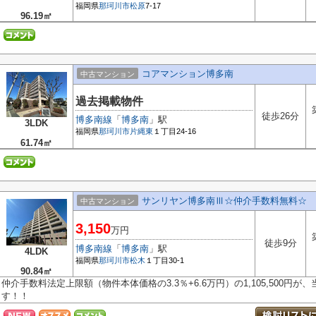
福岡県
那珂川市
松原
7-17
96.19㎡
コアマンション博多南
中古マンション
過去掲載物件
徒歩26分
博多南線
「
博多南
」駅
3LDK
福岡県
那珂川市
片縄東
１丁目24-16
61.74㎡
サンリヤン博多南Ⅲ☆仲介手数料無料☆
中古マンション
3,150
万円
徒歩9分
博多南線
「
博多南
」駅
4LDK
福岡県
那珂川市
松木
１丁目30-1
90.84㎡
仲介手数料法定上限額（物件本体価格の3.3％+6.6万円）の1,105,500円
す！！