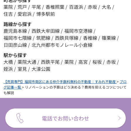
町名から探す
薬院
/
荒戸
/
平尾
/
香椎照葉
/
百道浜
/
赤坂
/
大名
/
住吉
/
愛宕浜
/
博多駅前
路線から探す
鹿児島本線
/
西鉄大牟田線
/
福岡市空港線
/
福岡市七隈線
/
筑肥線
/
西鉄貝塚線
/
香椎線
/
篠栗線
/
日田彦山線
/
北九州都市モノレール小倉線
駅から探す
大橋
/
薬院大通
/
西鉄平尾
/
薬院
/
高宮
/
桜坂
/
赤坂
/
姪浜
/
室見
/
大濠公園
【売買専門】福岡市南区にある仲介手数料無料の不動産｜すみれ不動産
>
ブロ
グ記事一覧
>
リノベーションの予算はどう決める？費用を抑えるコツについて
も解説
電話でお問い合わせ