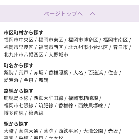
ページトップへ
市区町村から探す
福岡市中央区
/
福岡市東区
/
福岡市博多区
/
福岡市南区
/
福岡市早良区
/
福岡市西区
/
北九州市小倉北区
/
春日市
/
北九州市八幡西区
/
大野城市
町名から探す
薬院
/
荒戸
/
赤坂
/
香椎照葉
/
大名
/
百道浜
/
住吉
/
愛宕浜
/
今泉
/
舞鶴
路線から探す
鹿児島本線
/
西鉄大牟田線
/
福岡市箱崎線
/
福岡市七隈線
/
筑肥線
/
香椎線
/
西鉄貝塚線
/
/
博多南線
/
篠栗線
駅から探す
大橋
/
薬院大通
/
薬院
/
西鉄平尾
/
大濠公園
/
赤坂
/
高宮
/
桜坂
/
室見
/
六本松