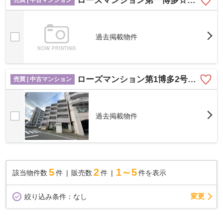
ローズマンション第一博多☆仲介手数料無料☆
売買 | 中古マンション
過去掲載物件
ローズマンション第1博多2号館☆仲介手数料無料☆
売買 | 中古マンション
過去掲載物件
5
2
1～5
該当物件数
件
販売数
件
件を表示
変更
絞り込み条件：
なし