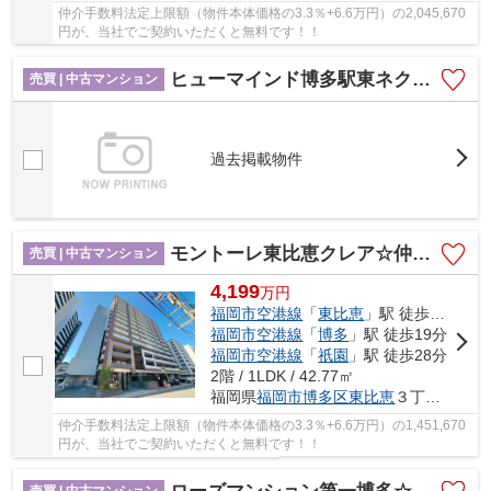
仲介手数料法定上限額（物件本体価格の3.3％+6.6万円）の2,045,670
円が、当社でご契約いただくと無料です！！
ヒューマインド博多駅東ネクスタイル☆仲介手数料無料☆
売買 | 中古マンション
過去掲載物件
モントーレ東比恵クレア☆仲介手数料無料☆
売買 | 中古マンション
4,199
万
円
福岡市空港線
「
東比恵
」駅 徒歩2分
福岡市空港線
「
博多
」駅 徒歩19分
福岡市空港線
「
祇園
」駅 徒歩28分
2階 / 1LDK / 42.77㎡
福岡県
福岡市博多区
東比恵
３丁目19-10
仲介手数料法定上限額（物件本体価格の3.3％+6.6万円）の1,451,670
円が、当社でご契約いただくと無料です！！