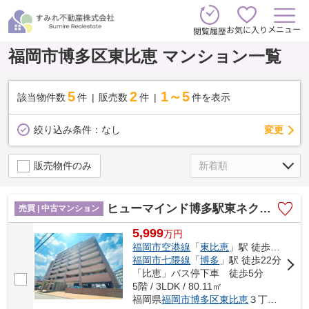
メニュー
お気に入り
閲覧履歴
福岡市博多区東比恵 マンション一覧
5
2
1～5
該当物件数
件
販売数
件
件を表示
変更
絞り込み条件：
なし
販売物件のみ
ヒューマインド博多駅東ネクスタイル☆仲介手数料無料☆
売買 | 中古マンション
5,999
万
円
福岡市空港線
「
東比恵
」駅 徒歩6分
福岡市七隈線
「
博多
」駅 徒歩22分
「比恵」バス停下車 徒歩5分
5階 / 3LDK / 80.11㎡
福岡県
福岡市博多区
東比恵
３丁目24-24