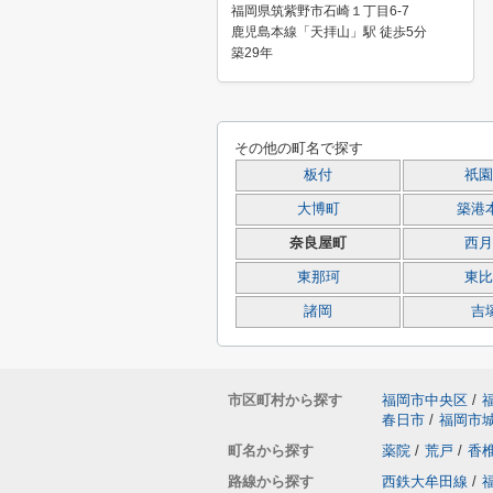
福岡県筑紫野市石崎１丁目6-7
鹿児島本線「天拝山」駅 徒歩5分
築29年
その他の町名で探す
板付
祇園
大博町
築港
奈良屋町
西月
東那珂
東比
諸岡
吉
市区町村から探す
福岡市中央区
/
春日市
/
福岡市
町名から探す
薬院
/
荒戸
/
香
路線から探す
西鉄大牟田線
/