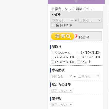
指定しない
新築
中古
▼価格
～
値下げ物件
7
件が該当
間取り
ワンルーム
1K/1DK/1LDK
2K/2DK/2LDK
3K/3DK/3LDK
4K/4DK/4LDK
5K以上
専有面積
～
駅からの徒歩
築年数