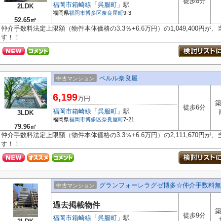
徒歩8分
福岡市箱崎線
「
呉服町
」駅
2LDK
福岡県
福岡市博多区
奈良屋町
9-3
52.65㎡
仲介手数料法定上限額（物件本体価格の3.3％+6.6万円）の1,049,400円
す！！
ペルル奈良屋
中古マンション
6,199
万円
築
徒歩6分
福岡市箱崎線
「
呉服町
」駅
3LDK
福岡県
福岡市博多区
奈良屋町
7-21
79.96㎡
仲介手数料法定上限額（物件本体価格の3.3％+6.6万円）の2,111,670円
す！！
グランフォーレラグゼ博多☆仲介手数料無
中古マンション
過去掲載物件
築
徒歩9分
福岡市箱崎線
「
呉服町
」駅