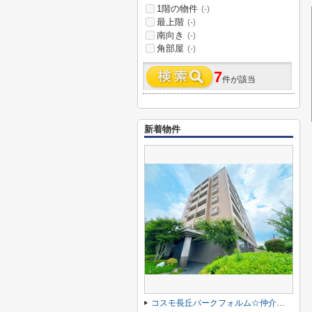
1階の物件
(-)
最上階
(-)
南向き
(-)
角部屋
(-)
7
件が該当
新着物件
コスモ長丘パークフォルム☆仲介手数料無料☆