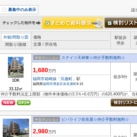
募集中のみ表示
該
外観
/
間取り図
価格
駅徒歩
停歩
交通 / 所在地
間取り/面積
ステイツ天神東☆仲介手数料無料☆
中古マンション
1,680
万円
築
徒歩9分
福岡市箱崎線
「
呉服町
」駅
1DK
福岡県
福岡市博多区
奈良屋町
9-15
33.12㎡
仲介手数料法定上限額（物件本体価格の3.3％+6.6万円）の620,400円が
ビバライフ奈良屋☆仲介手数料無料☆
中古マンション
2,980
万円
築