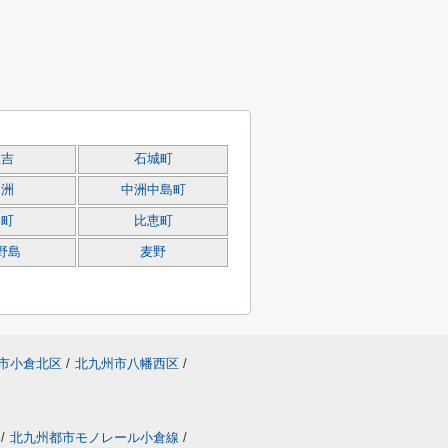
住吉
石城町
中洲
中洲中島町
春町
比恵町
野島
麦野
市小倉北区
/
北九州市八幡西区
/
/
北九州都市モノレール小倉線
/