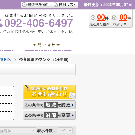
最終更新：2026年08月07日
00
00
件
件
最近見た物件
検討リスト
：24時間お問合せ受付中♪
定休日：不定休
博多区
>
奈良屋町のマンション(売買)
表示件数：