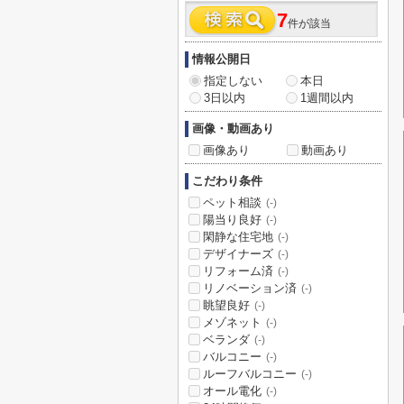
7
件が該当
情報公開日
指定しない
本日
3日以内
1週間以内
画像・動画あり
画像あり
動画あり
こだわり条件
ペット相談
(-)
陽当り良好
(-)
閑静な住宅地
(-)
デザイナーズ
(-)
リフォーム済
(-)
リノベーション済
(-)
眺望良好
(-)
メゾネット
(-)
ベランダ
(-)
バルコニー
(-)
ルーフバルコニー
(-)
オール電化
(-)