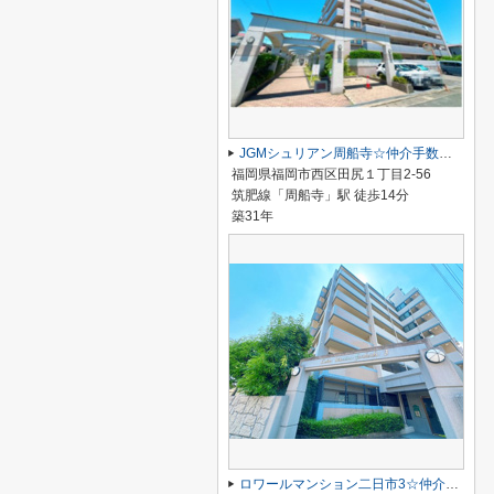
JGMシュリアン周船寺☆仲介手数料無料☆
福岡県福岡市西区田尻１丁目2-56
筑肥線「周船寺」駅 徒歩14分
築31年
ロワールマンション二日市3☆仲介手数料無料☆