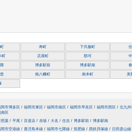
町
寿町
下呉服町
本町
店屋町
那珂
隈
博多駅前
博多駅南
恵
南八幡町
南本町
美
塚
福岡市博多区
/
福岡市東区
/
福岡市南区
/
福岡市早良区
/
福岡市西区
/
北九州
城南区
椎照葉
/
平尾
/
百道浜
/
赤坂
/
大名
/
住吉
/
博多駅前
/
博多駅南
福岡市空港線
/
鹿児島本線
/
福岡市七隈線
/
筑肥線
/
西鉄貝塚線
/
日田彦山線