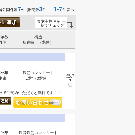
7
3
1-7
当公開件数
件 販売数
件
件表示
表示中物件を
一括でチェック
築年数
構造
方位
所在階 / （階建）
36年
鉄筋コンクリート
選択
南東
1階/（8階建）
▼
、当社でご契約いただくと無料です！！
46年
鉄骨鉄筋コンクリート