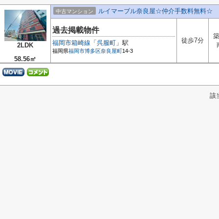
ルイマーブル奈良屋☆仲介手数料無料☆
中古マンション
過去掲載物件
築
徒歩7分
福岡市箱崎線
「
呉服町
」駅
2LDK
福岡県
福岡市博多区
奈良屋町
14-3
58.56㎡
該