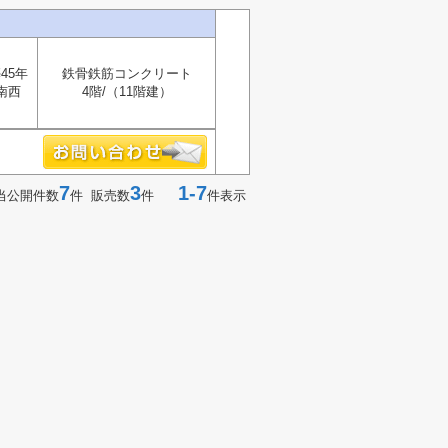
45年
鉄骨鉄筋コンクリート
南西
4階/（11階建）
7
3
1-7
当公開件数
件 販売数
件
件表示