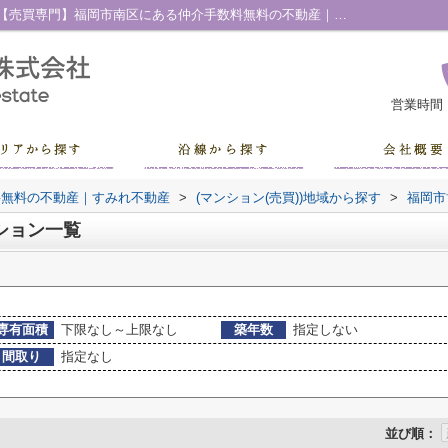
福岡市博多区奈良屋町のマンション一覧｜【売買専門】福岡市南区にある仲介手数料無料の不動産｜すみれ不動産
営業時間
料無料の不動産｜すみれ不動産
>
(マンション(売買))地域から探す
>
福岡市
ション一覧
専有面積
下限なし～上限なし
築年数
指定しない
間取り
指定なし
並び順：