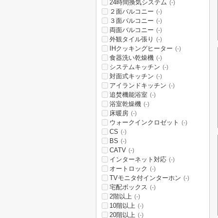
24時間換気システム
(-)
２面バルコニー
(-)
３面バルコニー
(-)
両面バルコニー
(-)
外観タイル張り
(-)
IHクッキングヒーター
(-)
食器洗い乾燥機
(-)
システムキッチン
(-)
対面式キッチン
(-)
アイランドキッチン
(-)
追焚機能浴室
(-)
浴室乾燥機
(-)
床暖房
(-)
ウォークインクロゼット
(-)
CS
(-)
BS
(-)
CATV
(-)
インターネット対応
(-)
オートロック
(-)
TVモニタ付インターホン
(-)
宅配ボックス
(-)
2階以上
(-)
10階以上
(-)
20階以上
(-)