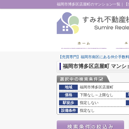
【売買専門】福岡市南区にある仲介手数
福岡市博多区店屋町 マンシ
地域
福岡市博多区店屋町
価格
下限なし～上限なし
駅徒歩
指定しない
設備条件
指定なし