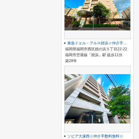
東急ドエル・アルス姪浜☆仲介手数料無料☆
福岡県福岡市西区姪の浜５丁目22-22
福岡市空港線「姪浜」駅 徒歩11分
築28年
ソピア大濠西☆仲介手数料無料☆