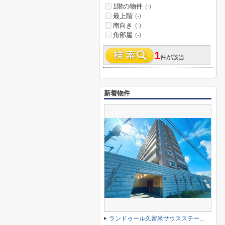
1階の物件
(-)
最上階
(-)
南向き
(-)
角部屋
(-)
1
件が該当
新着物件
ランドゥール久留米サウスステージ☆仲介手数料無料☆