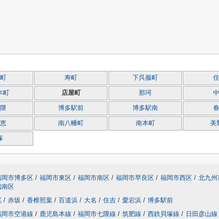
町
寿町
下呉服町
本町
店屋町
那珂
隈
博多駅前
博多駅南
恵
南八幡町
南本町
美
塚
福岡市博多区
/
福岡市東区
/
福岡市南区
/
福岡市早良区
/
福岡市西区
/
北九州
城南区
尾
/
赤坂
/
香椎照葉
/
百道浜
/
大名
/
住吉
/
愛宕浜
/
博多駅前
福岡市空港線
/
鹿児島本線
/
福岡市七隈線
/
筑肥線
/
西鉄貝塚線
/
日田彦山線