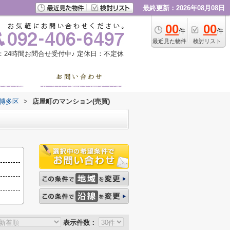
最終更新：2026年08月08日
00
00
件
件
最近見た物件
検討リスト
：24時間お問合せ受付中♪
定休日：不定休
博多区
>
店屋町のマンション(売買)
表示件数：