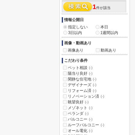
1
件が該当
情報公開日
指定しない
本日
3日以内
1週間以内
画像・動画あり
画像あり
動画あり
こだわり条件
ペット相談
(-)
陽当り良好
(-)
閑静な住宅地
(-)
デザイナーズ
(-)
リフォーム済
(-)
リノベーション済
(-)
眺望良好
(-)
メゾネット
(-)
ベランダ
(-)
バルコニー
(-)
ルーフバルコニー
(-)
オール電化
(-)