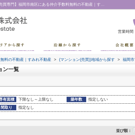
福岡市博多区店屋町のマンション一覧｜【売買専門】福岡市南区にある仲介手数料無料の不動産｜すみれ不動産
営業時間
料無料の不動産｜すみれ不動産
>
(マンション(売買))地域から探す
>
福岡市
ョン一覧
専有面積
下限なし～上限なし
築年数
指定しない
間取り
指定なし
並び順：