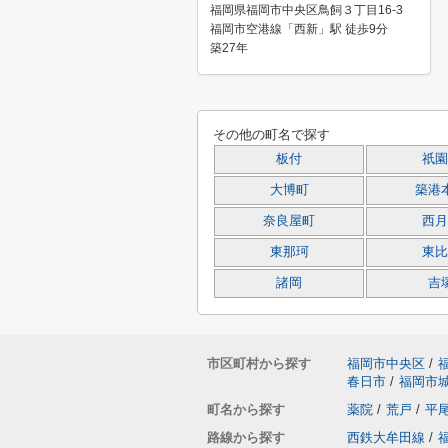
福岡県福岡市中央区鳥飼３丁目16-3
福岡市空港線「西新」駅 徒歩9分
築27年
その他の町名で探す
板付
祇園
大博町
築港
奈良屋町
西月
東那珂
東比
諸岡
吉
市区町村から探す
福岡市中央区
/
春日市
/
福岡市
町名から探す
薬院
/
荒戸
/
平
路線から探す
西鉄大牟田線
/