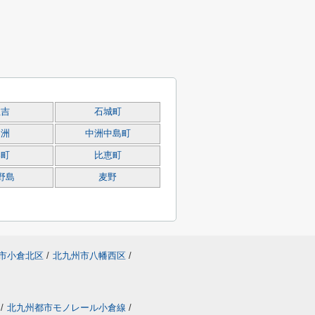
住吉
石城町
中洲
中洲中島町
春町
比恵町
野島
麦野
市小倉北区
/
北九州市八幡西区
/
/
北九州都市モノレール小倉線
/