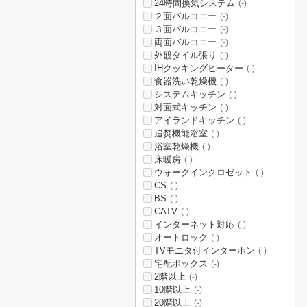
24時間換気システム
(-)
２面バルコニー
(-)
３面バルコニー
(-)
両面バルコニー
(-)
外観タイル張り
(-)
IHクッキングヒーター
(-)
食器洗い乾燥機
(-)
システムキッチン
(-)
対面式キッチン
(-)
アイランドキッチン
(-)
追焚機能浴室
(-)
浴室乾燥機
(-)
床暖房
(-)
ウォークインクロゼット
(-)
CS
(-)
BS
(-)
CATV
(-)
インターネット対応
(-)
オートロック
(-)
TVモニタ付インターホン
(-)
宅配ボックス
(-)
2階以上
(-)
10階以上
(-)
20階以上
(-)