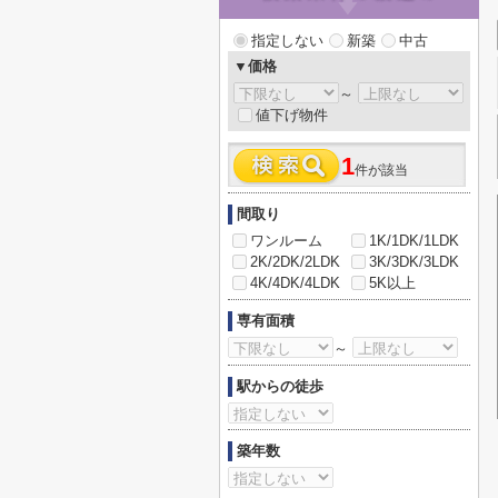
指定しない
新築
中古
▼価格
～
値下げ物件
1
件が該当
間取り
ワンルーム
1K/1DK/1LDK
2K/2DK/2LDK
3K/3DK/3LDK
4K/4DK/4LDK
5K以上
専有面積
～
駅からの徒歩
築年数