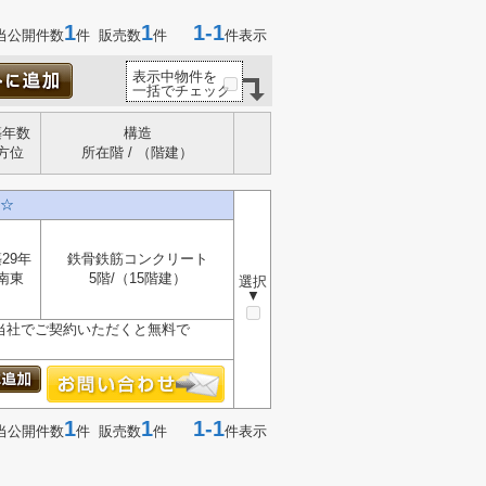
1
1
1-1
当公開件数
件 販売数
件
件表示
表示中物件を
一括でチェック
築年数
構造
方位
所在階 / （階建）
☆
29年
鉄骨鉄筋コンクリート
南東
5階/（15階建）
選択
▼
が、当社でご契約いただくと無料で
1
1
1-1
当公開件数
件 販売数
件
件表示