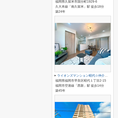
福岡県久留米市国分町1929-6
久大本線「南久留米」駅 徒歩18分
築24年
ライオンズマンション昭代☆仲介手数料無料☆
福岡県福岡市早良区昭代１丁目2-15
福岡市空港線「西新」駅 徒歩14分
築45年