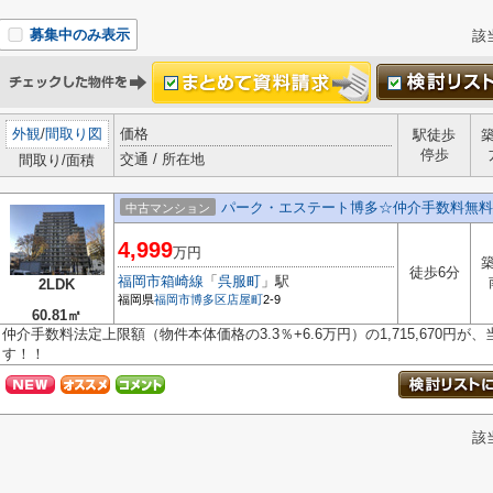
募集中のみ表示
該
外観
/
間取り図
価格
駅徒歩
停歩
交通 / 所在地
間取り/面積
パーク・エステート博多☆仲介手数料無料
中古マンション
4,999
万円
築
徒歩6分
福岡市箱崎線
「
呉服町
」駅
2LDK
福岡県
福岡市博多区
店屋町
2-9
60.81㎡
仲介手数料法定上限額（物件本体価格の3.3％+6.6万円）の1,715,670円
す！！
該