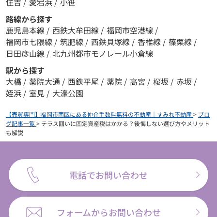
住吉
/
愛宕浜
/
小笹
路線から探す
鹿児島本線
/
西鉄大牟田線
/
福岡市空港線
/
福岡市七隈線
/
筑肥線
/
西鉄貝塚線
/
香椎線
/
篠栗線
/
日田彦山線
/
北九州都市モノレール小倉線
駅から探す
大橋
/
薬院大通
/
西鉄平尾
/
薬院
/
高宮
/
桜坂
/
赤坂
/
姪浜
/
室見
/
大濠公園
【売買専門】福岡市南区にある仲介手数料無料の不動産｜すみれ不動産
>
ブロ
グ記事一覧
>
テラス囲いに固定資産税はかかる？後悔しない選び方やメリット
も解説
電話でお問い合わせ
フォームからお問い合わせ