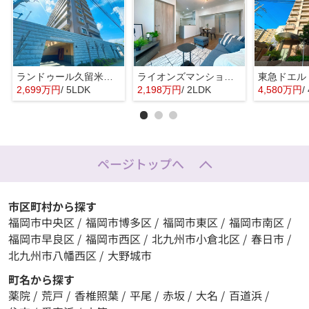
ランドゥール久留米サウスステージ☆仲介手数料無料☆
ライオンズマンション昭代☆仲介手数料無料☆
2,699万円
/ 5LDK
2,198万円
/ 2LDK
4,580万円
/
ページトップへ
市区町村から探す
福岡市中央区
/
福岡市博多区
/
福岡市東区
/
福岡市南区
/
福岡市早良区
/
福岡市西区
/
北九州市小倉北区
/
春日市
/
北九州市八幡西区
/
大野城市
町名から探す
薬院
/
荒戸
/
香椎照葉
/
平尾
/
赤坂
/
大名
/
百道浜
/