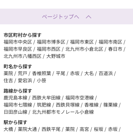
ページトップへ
市区町村から探す
福岡市中央区
/
福岡市博多区
/
福岡市東区
/
福岡市南区
/
福岡市早良区
/
福岡市西区
/
北九州市小倉北区
/
春日市
/
北九州市八幡西区
/
大野城市
町名から探す
薬院
/
荒戸
/
香椎照葉
/
平尾
/
赤坂
/
大名
/
百道浜
/
住吉
/
愛宕浜
/
小笹
路線から探す
鹿児島本線
/
西鉄大牟田線
/
福岡市空港線
/
福岡市七隈線
/
筑肥線
/
西鉄貝塚線
/
香椎線
/
篠栗線
/
日田彦山線
/
北九州都市モノレール小倉線
駅から探す
大橋
/
薬院大通
/
西鉄平尾
/
薬院
/
高宮
/
桜坂
/
赤坂
/