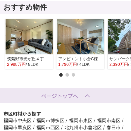
おすすめ物件
筑紫野市光が丘４丁目 中古一戸建☆仲介手数料無料☆
アンビエント小倉C棟☆仲介手数料無料☆
2,998万円
/ 5LDK
1,790万円
/ 4LDK
2,390万円
/
ページトップへ
市区町村から探す
福岡市中央区
/
福岡市博多区
/
福岡市東区
/
福岡市南区
/
福岡市早良区
/
福岡市西区
/
北九州市小倉北区
/
春日市
/