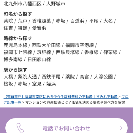
北九州市八幡西区
/
大野城市
町名から探す
薬院
/
荒戸
/
香椎照葉
/
赤坂
/
百道浜
/
平尾
/
大名
/
住吉
/
舞鶴
/
愛宕浜
路線から探す
鹿児島本線
/
西鉄大牟田線
/
福岡市空港線
/
福岡市七隈線
/
筑肥線
/
西鉄貝塚線
/
香椎線
/
篠栗線
/
博多南線
/
日田彦山線
駅から探す
大橋
/
薬院大通
/
西鉄平尾
/
薬院
/
高宮
/
大濠公園
/
桜坂
/
赤坂
/
室見
/
姪浜
【売買専門】福岡市南区にある仲介手数料無料の不動産｜すみれ不動産
>
ブロ
グ記事一覧
>
マンションの資産価値とは？価値を決める要素や調べ方を解説
電話でお問い合わせ