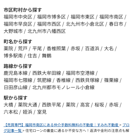
市区町村から探す
福岡市中央区
/
福岡市博多区
/
福岡市東区
/
福岡市南区
/
福岡市早良区
/
福岡市西区
/
北九州市小倉北区
/
春日市
/
大野城市
/
北九州市八幡西区
町名から探す
薬院
/
荒戸
/
平尾
/
香椎照葉
/
赤坂
/
百道浜
/
大名
/
博多駅南
/
住吉
/
舞鶴
路線から探す
鹿児島本線
/
西鉄大牟田線
/
福岡市空港線
/
福岡市七隈線
/
筑肥線
/
香椎線
/
西鉄貝塚線
/
篠栗線
/
日田彦山線
/
北九州都市モノレール小倉線
駅から探す
大橋
/
薬院大通
/
西鉄平尾
/
薬院
/
高宮
/
桜坂
/
赤坂
/
六本松
/
姪浜
/
室見
【売買専門】福岡市南区にある仲介手数料無料の不動産｜すみれ不動産
>
ブロ
グ記事一覧
>
住宅ローンの審査に通るか不安な方へ！返済や金利の注意点も解