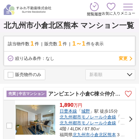
メニュー
お気に入り
閲覧履歴
北九州市小倉北区熊本 マンション一覧
1
1
1～1
該当物件数
件
販売数
件
件を表示
変更
絞り込み条件：
なし
販売物件のみ
アンビエント小倉C棟☆仲介手数料無料☆
売買 | 中古マンション
1,890
万
円
日豊本線
「
城野
」駅 徒歩15分
北九州都市モノレール小倉線
「
片野
」駅
北九州都市モノレール小倉線
「
香春口三
4階 / 4LDK / 87.80㎡
福岡県
北九州市小倉北区
熊本
３丁目16-1