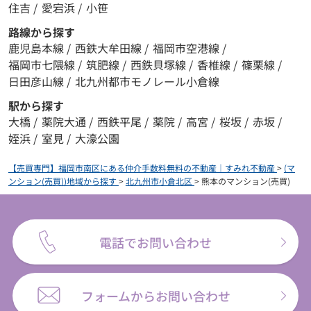
住吉
/
愛宕浜
/
小笹
路線から探す
鹿児島本線
/
西鉄大牟田線
/
福岡市空港線
/
福岡市七隈線
/
筑肥線
/
西鉄貝塚線
/
香椎線
/
篠栗線
/
日田彦山線
/
北九州都市モノレール小倉線
駅から探す
大橋
/
薬院大通
/
西鉄平尾
/
薬院
/
高宮
/
桜坂
/
赤坂
/
姪浜
/
室見
/
大濠公園
【売買専門】福岡市南区にある仲介手数料無料の不動産｜すみれ不動産
>
(マ
ンション(売買))地域から探す
>
北九州市小倉北区
>
熊本のマンション(売買)
電話でお問い合わせ
フォームからお問い合わせ