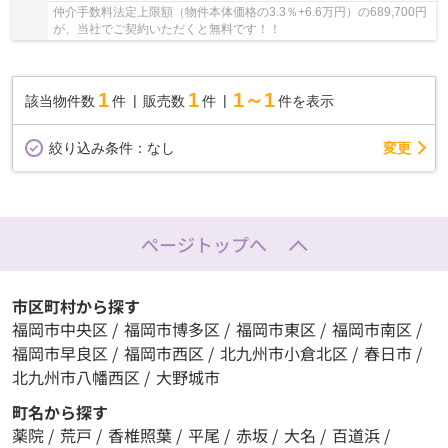
仲介手数料法定上限額（物件本体価格の3.3％+6.6万円）の689,700円
が、当社でご契約いただくと無料です！！
1
1
1～1
該当物件数
件
販売数
件
件を表示
変更
絞り込み条件：
なし
ページトップへ
市区町村から探す
福岡市中央区
/
福岡市博多区
/
福岡市東区
/
福岡市南区
/
福岡市早良区
/
福岡市西区
/
北九州市小倉北区
/
春日市
/
北九州市八幡西区
/
大野城市
町名から探す
薬院
/
荒戸
/
香椎照葉
/
平尾
/
赤坂
/
大名
/
百道浜
/