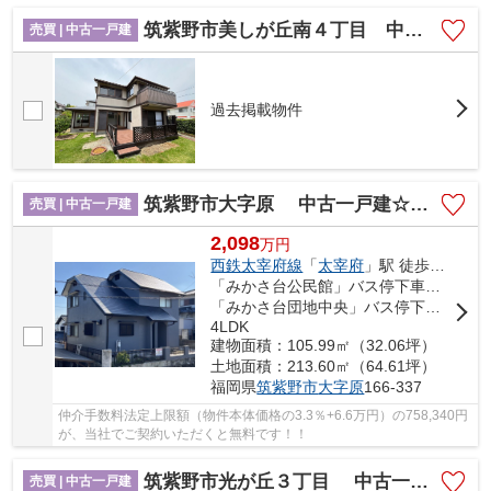
筑紫野市美しが丘南４丁目 中古戸建☆仲介手数料無料☆
売買 | 中古一戸建
過去掲載物件
筑紫野市大字原 中古一戸建☆仲介手数料無料☆
売買 | 中古一戸建
2,098
万
円
西鉄太宰府線
「
太宰府
」駅 徒歩34分
「みかさ台公民館」バス停下車 徒歩1分
「みかさ台団地中央」バス停下車 徒歩3分
4LDK
建物面積：105.99㎡（32.06坪）
土地面積：213.60㎡（64.61坪）
福岡県
筑紫野市
大字原
166-337
仲介手数料法定上限額（物件本体価格の3.3％+6.6万円）の758,340円
が、当社でご契約いただくと無料です！！
筑紫野市光が丘３丁目 中古一戸建☆仲介手数料無料☆
売買 | 中古一戸建