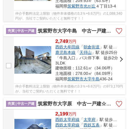
土地面積：209.93㎡（63.5坪）
福岡県
筑紫野市
光が丘
４丁目13-4
仲介手数料法定上限額（物件本体価格の3.3％+6.6万円）の1,088,340
円が、当社でご契約いただくと無料です！！
筑紫野市大字牛島 中古一戸建☆仲介手数料無料☆
売買 | 中古一戸建
2,749
万
円
西鉄大牟田線
「
朝倉街道
」駅 徒歩19分
鹿児島本線
「
天拝山
」駅 徒歩25分
「牛島入口」バス停下車 徒歩2分
3LDK
建物面積：112.61㎡（34.06坪）
土地面積：278.00㎡（84.09坪）
福岡県
筑紫野市
大字牛島
436-24
仲介手数料法定上限額（物件本体価格の3.3％+6.6万円）の973,170円
が、当社でご契約いただくと無料です！！
筑紫野市大字原 中古一戸建☆仲介手数料無料☆
売買 | 中古一戸建
2,199
万
円
西鉄太宰府線
「
太宰府
」駅 徒歩17分
西鉄太宰府線
「
西鉄五条
」駅 徒歩22分