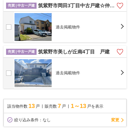
筑紫野市岡田3丁目中古戸建☆仲介手数料無料☆
売買 | 中古一戸建
過去掲載物件
筑紫野市美しが丘南4丁目 戸建
売買 | 中古一戸建
過去掲載物件
13
7
1～13
該当物件数
戸
販売数
戸
戸を表示
変更
絞り込み条件：
なし