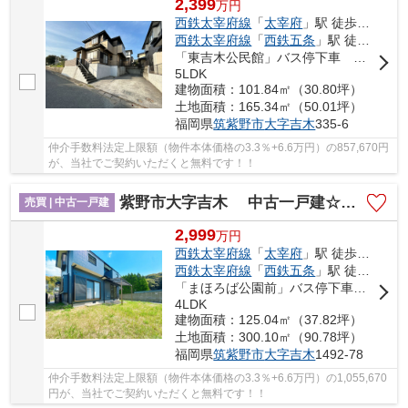
2,399
万
円
西鉄太宰府線
「
太宰府
」駅 徒歩47分
西鉄太宰府線
「
西鉄五条
」駅 徒歩52分
「東吉木公民館」バス停下車 徒歩1分
5LDK
建物面積：101.84㎡（30.80坪）
土地面積：165.34㎡（50.01坪）
福岡県
筑紫野市
大字吉木
335-6
仲介手数料法定上限額（物件本体価格の3.3％+6.6万円）の857,670円
が、当社でご契約いただくと無料です！！
紫野市大字吉木 中古一戸建☆仲介手数料無料☆
売買 | 中古一戸建
2,999
万
円
西鉄太宰府線
「
太宰府
」駅 徒歩50分
西鉄太宰府線
「
西鉄五条
」駅 徒歩55分
「まほろば公園前」バス停下車 徒歩1分
4LDK
建物面積：125.04㎡（37.82坪）
土地面積：300.10㎡（90.78坪）
福岡県
筑紫野市
大字吉木
1492-78
仲介手数料法定上限額（物件本体価格の3.3％+6.6万円）の1,055,670
円が、当社でご契約いただくと無料です！！