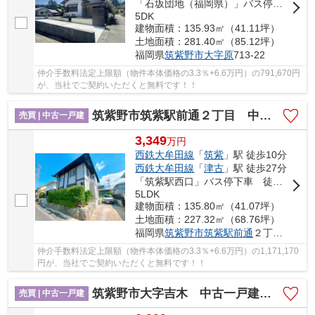
「石坂団地（福岡県）」バス停下車 徒歩2分
5DK
建物面積：135.93㎡（41.11坪）
土地面積：281.40㎡（85.12坪）
福岡県
筑紫野市
大字原
713-22
仲介手数料法定上限額（物件本体価格の3.3％+6.6万円）の791,670円
が、当社でご契約いただくと無料です！！
筑紫野市筑紫駅前通２丁目 中古一戸建☆仲介手数料無料☆
売買 | 中古一戸建
3,349
万
円
西鉄大牟田線
「
筑紫
」駅 徒歩10分
西鉄大牟田線
「
津古
」駅 徒歩27分
「筑紫駅西口」バス停下車 徒歩14分
5LDK
建物面積：135.80㎡（41.07坪）
土地面積：227.32㎡（68.76坪）
福岡県
筑紫野市
筑紫駅前通
２丁目140
仲介手数料法定上限額（物件本体価格の3.3％+6.6万円）の1,171,170
円が、当社でご契約いただくと無料です！！
筑紫野市大字吉木 中古一戸建☆仲介手数料無料☆
売買 | 中古一戸建