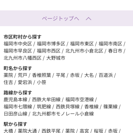
ページトップへ
市区町村から探す
福岡市中央区
/
福岡市博多区
/
福岡市東区
/
福岡市南区
/
福岡市早良区
/
福岡市西区
/
北九州市小倉北区
/
春日市
/
北九州市八幡西区
/
大野城市
町名から探す
薬院
/
荒戸
/
香椎照葉
/
平尾
/
赤坂
/
大名
/
百道浜
/
住吉
/
愛宕浜
/
小笹
路線から探す
鹿児島本線
/
西鉄大牟田線
/
福岡市空港線
/
福岡市七隈線
/
筑肥線
/
西鉄貝塚線
/
香椎線
/
篠栗線
/
日田彦山線
/
北九州都市モノレール小倉線
駅から探す
大橋
/
薬院大通
/
西鉄平尾
/
薬院
/
高宮
/
桜坂
/
赤坂
/