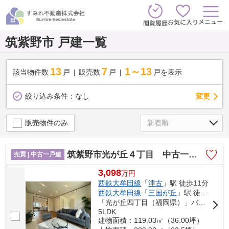
メニュー
お気に入り
閲覧履歴
筑紫野市 戸建一覧
13
7
1～13
該当物件数
戸
販売数
戸
戸を表示
変更
絞り込み条件：
なし
販売物件のみ
筑紫野市光が丘４丁目 中古一戸建☆仲介手数料無料☆
売買 | 中古一戸建
3,098
万
円
西鉄大牟田線
「
津古
」駅 徒歩11分
西鉄大牟田線
「
三国が丘
」駅 徒歩23分
「光が丘四丁目（福岡県）」バス停下車 徒歩4分
5LDK
建物面積：119.03㎡（36.00坪）