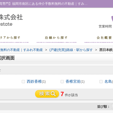
西日本鉄道西鉄貝塚線の駅選択画面｜【売買専門】福岡市南区にある仲介手数料無料の不動産｜すみれ不動産
営業時間
料無料の不動産｜すみれ不動産
>
(戸建(売買))路線・駅から探す
>
西日本鉄
選択画面
む
西鉄香椎
香椎宮前
名島
(1)
(1)
7
件が該当
並び順：