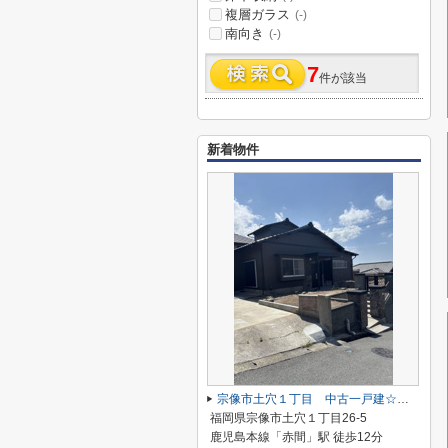
複層ガラス
(-)
南向き
(-)
7
件が該当
新着物件
宗像市土穴１丁目 中古一戸建☆仲介手数料無料☆
福岡県宗像市土穴１丁目26-5
鹿児島本線「赤間」駅 徒歩12分