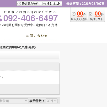
最終更新：2026年08月07日
00
00
件
件
最近見た物件
検討リスト
：24時間お問合せ受付中♪
定休日：不定休
道西鉄貝塚線の戸建(売買)
(1)
表示件数：