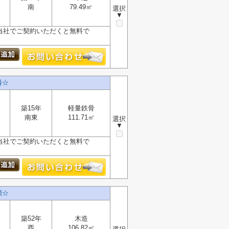
南
79.49㎡
選択
▼
が、当社でご契約いただくと無料で
料☆
築15年
軽量鉄骨
南東
111.71㎡
選択
▼
が、当社でご契約いただくと無料で
額☆
築52年
木造
西
106.82㎡