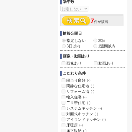
築年数
7
件が該当
情報公開日
指定しない
本日
3日以内
1週間以内
画像・動画あり
画像あり
動画あり
こだわり条件
陽当り良好
(-)
閑静な住宅地
(-)
リフォーム済
(-)
輸入住宅
(-)
二世帯住宅
(-)
システムキッチン
(-)
対面式キッチン
(-)
アイランドキッチン
(-)
床暖房
(-)
床下収納
(-)