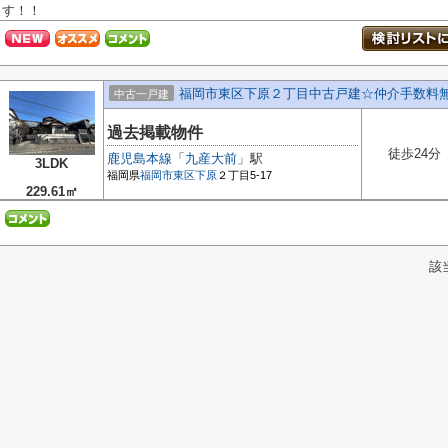
す！！
福岡市東区下原２丁目中古戸建☆仲介手数料
中古一戸建
過去掲載物件
徒歩24分
鹿児島本線
「
九産大前
」駅
3LDK
福岡県
福岡市東区
下原
２丁目5-17
229.61㎡
該