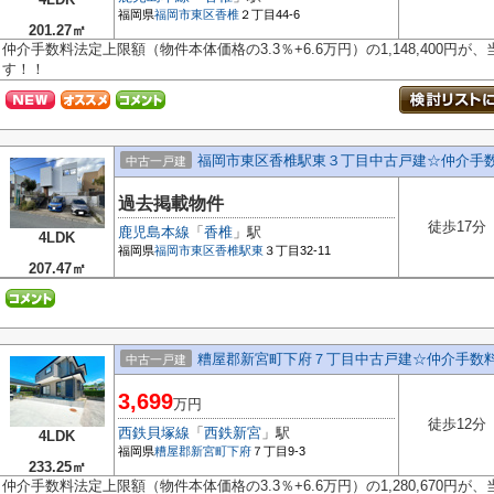
福岡県
福岡市東区
香椎
２丁目44-6
201.27㎡
仲介手数料法定上限額（物件本体価格の3.3％+6.6万円）の1,148,400円
す！！
福岡市東区香椎駅東３丁目中古戸建☆仲介手
中古一戸建
過去掲載物件
徒歩17分
鹿児島本線
「
香椎
」駅
4LDK
福岡県
福岡市東区
香椎駅東
３丁目32-11
207.47㎡
糟屋郡新宮町下府７丁目中古戸建☆仲介手数
中古一戸建
3,699
万円
徒歩12分
西鉄貝塚線
「
西鉄新宮
」駅
4LDK
福岡県
糟屋郡新宮町
下府
７丁目9-3
233.25㎡
仲介手数料法定上限額（物件本体価格の3.3％+6.6万円）の1,280,670円