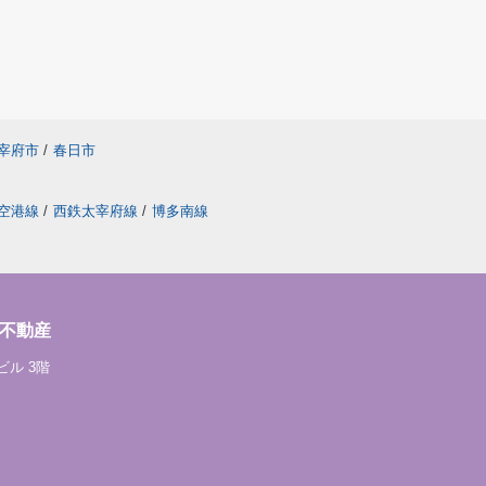
宰府市
/
春日市
空港線
/
西鉄太宰府線
/
博多南線
不動産
ビル 3階