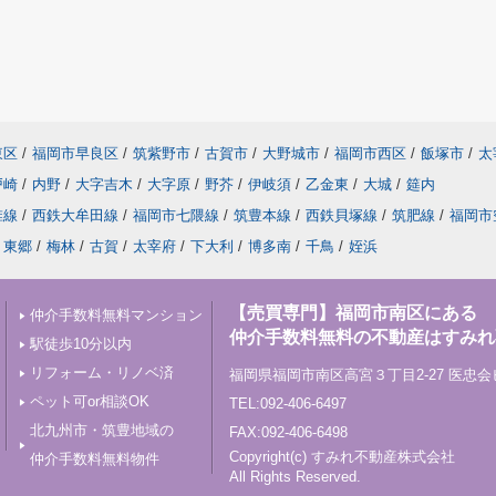
東区
/
福岡市早良区
/
筑紫野市
/
古賀市
/
大野城市
/
福岡市西区
/
飯塚市
/
太
戸崎
/
内野
/
大字吉木
/
大字原
/
野芥
/
伊岐須
/
乙金東
/
大城
/
筵内
椎線
/
西鉄大牟田線
/
福岡市七隈線
/
筑豊本線
/
西鉄貝塚線
/
筑肥線
/
福岡市
東郷
/
梅林
/
古賀
/
太宰府
/
下大利
/
博多南
/
千鳥
/
姪浜
【売買専門】福岡市南区にある
仲介手数料無料マンション
仲介手数料無料の不動産はすみれ
駅徒歩10分以内
リフォーム・リノベ済
福岡県福岡市南区高宮３丁目2-27 医忠会
ペット可or相談OK
TEL:092-406-6497
北九州市・筑豊地域の
FAX:092-406-6498
Copyright(c) すみれ不動産株式会社
仲介手数料無料物件
All Rights Reserved.