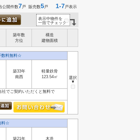
7
5
1-7
当公開件数
戸 販売数
戸
戸表示
表示中物件を
一括でチェック
築年数
構造
方位
建物面積
手数料無料☆
築33年
軽量鉄骨
南西
123.54㎡
選択
▼
が、当社でご契約いただくと無料で
無料☆
築21年
木造