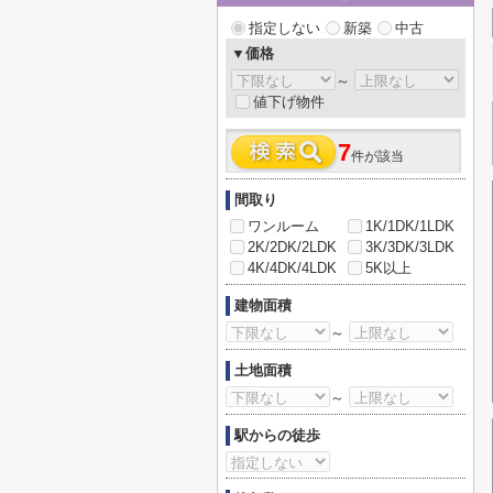
指定しない
新築
中古
▼価格
～
値下げ物件
7
件が該当
間取り
ワンルーム
1K/1DK/1LDK
2K/2DK/2LDK
3K/3DK/3LDK
4K/4DK/4LDK
5K以上
建物面積
～
土地面積
～
駅からの徒歩