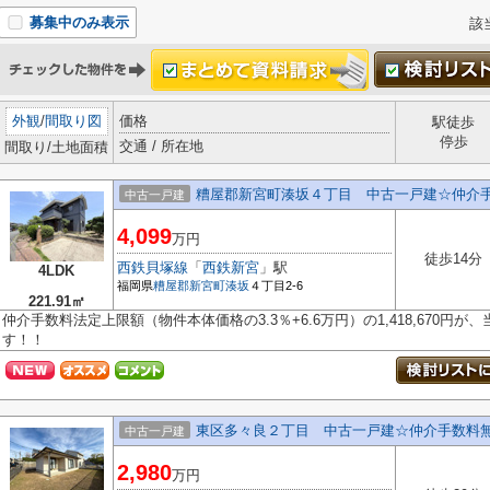
募集中のみ表示
該
外観
/
間取り図
価格
駅徒歩
停歩
交通 / 所在地
間取り/土地面積
糟屋郡新宮町湊坂４丁目 中古一戸建☆仲介
中古一戸建
4,099
万円
徒歩14分
西鉄貝塚線
「
西鉄新宮
」駅
4LDK
福岡県
糟屋郡新宮町
湊坂
４丁目2-6
221.91㎡
仲介手数料法定上限額（物件本体価格の3.3％+6.6万円）の1,418,670円
す！！
東区多々良２丁目 中古一戸建☆仲介手数料
中古一戸建
2,980
万円