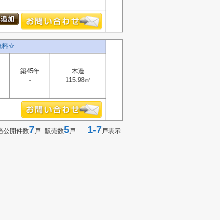
無料☆
築45年
木造
-
115.98㎡
7
5
1-7
当公開件数
戸 販売数
戸
戸表示