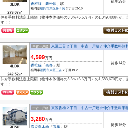
徒歩29分
香椎線
「
舞松原
」駅
3LDK
福岡県
福岡市東区
多々良
２丁目52-10
279.07㎡
仲介手数料法定上限額（物件本体価格の3.3％+6.6万円）の1,049,400円
す！！
東区三苫２丁目 中古一戸建☆仲介手数料無
中古一戸建
4,599
万円
徒歩14分
香椎線
「
奈多
」駅
4LDK
福岡県
福岡市東区
三苫
２丁目19-2
242.52㎡
仲介手数料法定上限額（物件本体価格の3.3％+6.6万円）の1,583,670円
す！！
東区香椎２丁目 中古一戸建☆仲介手数料半
中古一戸建
3,280
万円
徒歩16分
鹿児島本線
「
香椎
」駅
4LDK