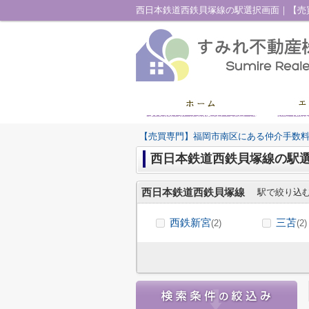
【売買専門】福岡市南区にある仲介手数
西日本鉄道西鉄貝塚線の駅
西日本鉄道西鉄貝塚線
駅で絞り込
西鉄新宮
三苫
(2)
(2)