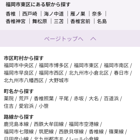
福岡市東区にある駅から探す
香椎
西戸崎
海ノ中道
雁ノ巣
奈多
香椎神宮
舞松原
三苫
香椎宮前
名島
ページトップへ
市区町村から探す
福岡市中央区
/
福岡市博多区
/
福岡市東区
/
福岡市南区
/
福岡市早良区
/
福岡市西区
/
北九州市小倉北区
/
春日市
/
北九州市八幡西区
/
大野城市
町名から探す
薬院
/
荒戸
/
香椎照葉
/
平尾
/
赤坂
/
大名
/
百道浜
/
住吉
/
愛宕浜
/
小笹
路線から探す
鹿児島本線
/
西鉄大牟田線
/
福岡市空港線
/
福岡市七隈線
/
筑肥線
/
西鉄貝塚線
/
香椎線
/
篠栗線
/
日田彦山線
/
北九州都市モノレール小倉線