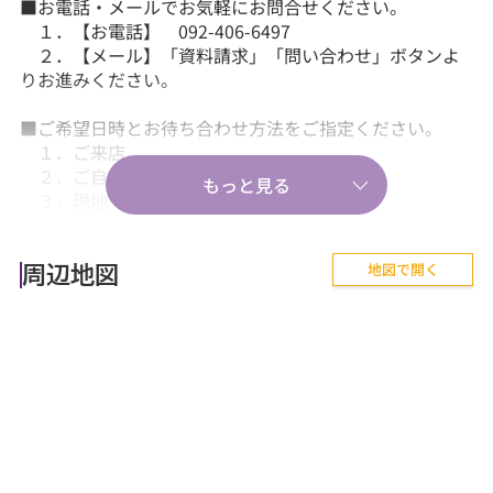
■お電話・メールでお気軽にお問合せください。
１．【お電話】 092-406-6497
２．【メール】「資料請求」「問い合わせ」ボタンよ
りお進みください。
■ご希望日時とお待ち合わせ方法をご指定ください。
１．ご来店
２．ご自宅送迎
３．現地・最寄駅等でのお待ち合わせ。
【気軽に相談から♪】
地図で開く
■『失敗しない住まい選びのポイント！』、『購入の流
周辺地図
れや住宅ローン等のお金について』、
『購入後に気を付けることって何？』などあらゆる
ご質問にお答えします。
【その他】
■詳しくは、当社スタッフにお問合せください。