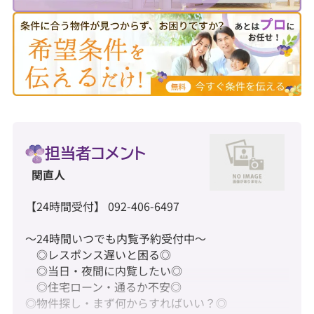
担当者コメント
関直人
【24時間受付】 092-406-6497
～24時間いつでも内覧予約受付中～
◎レスポンス遅いと困る◎
◎当日・夜間に内覧したい◎
◎住宅ローン・通るか不安◎
◎物件探し・まず何からすればいい？◎