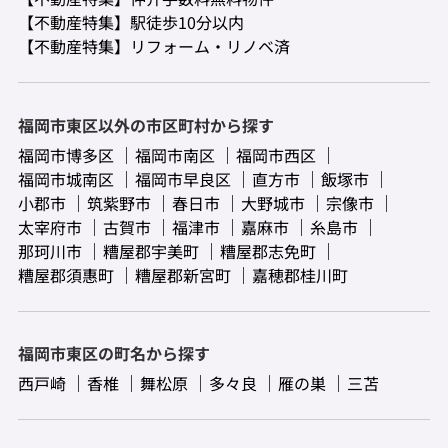
【不動産特集】駅徒歩10分以内
【不動産特集】リフォーム・リノベ済
福岡市東区以外の市区町村から探す
福岡市博多区
福岡市南区
福岡市西区
福岡市城南区
福岡市早良区
直方市
飯塚市
小郡市
筑紫野市
春日市
大野城市
宗像市
太宰府市
古賀市
福津市
嘉麻市
糸島市
那珂川市
糟屋郡宇美町
糟屋郡志免町
糟屋郡須惠町
糟屋郡新宮町
嘉穂郡桂川町
福岡市東区の町名から探す
西戸崎
香椎
舞松原
多々良
雁の巣
三苫