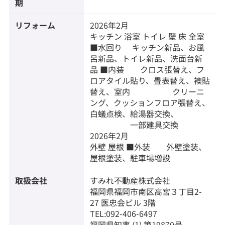
期
リフォーム
2026年2月
キッチン 浴室 トイレ 壁 床 全室
■水回り キッチン新品、お風
呂新品、トイレ新品、洗面台新
品 ■内装 クロス張替え、フ
ロアタイル貼り、畳表替え、襖貼
替え、室内 クリーニ
ング、クッションフロア張替え、
白蟻点検、給湯器交換、
一部建具交換
2026年2月
外壁 屋根 ■外装 外壁塗装、
屋根塗装、駐車場増設
取扱会社
すみれ不動産株式会社
福岡県福岡市南区高宮３丁目2-
27 医忠会ビル 3階
TEL:092-406-6497
福岡県知事 (1) 第19870号