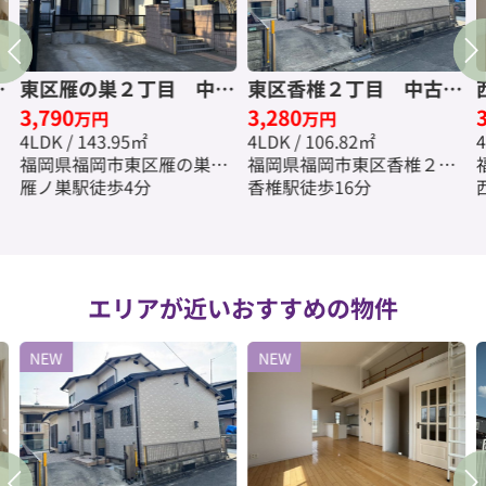
一
東区雁の巣２丁目 中古
東区香椎２丁目 中古一
3,790
3,280
☆
一戸建☆仲介手数料無料
戸建☆仲介手数料半額☆
万円
万円
4LDK / 143.95㎡
4LDK / 106.82㎡
4
☆
福岡県福岡市東区雁の巣２
福岡県福岡市東区香椎２丁
丁目
雁ノ巣駅徒歩4分
目
香椎駅徒歩16分
エリアが近いおすすめの物件
NEW
NEW