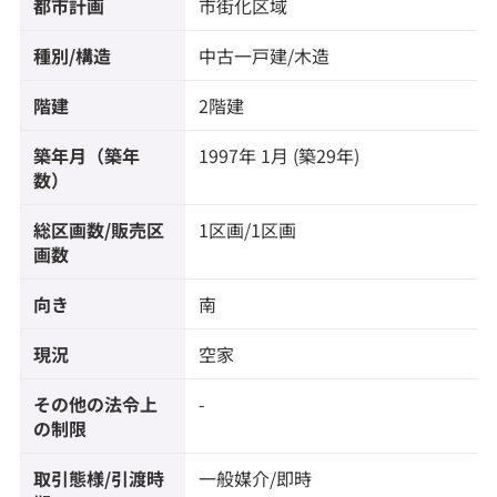
都市計画
市街化区域
種別/構造
中古一戸建/木造
階建
2階建
築年月（築年
1997年 1月 (築29年)
数）
総区画数/販売区
1区画/1区画
画数
向き
南
現況
空家
その他の法令上
-
の制限
取引態様/引渡時
一般媒介/即時