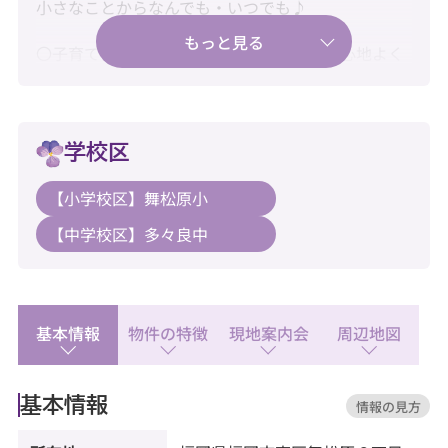
小さなことからなんでも・いつでも♪
〇子育てにうれしい住環境、家族みんなが心地よく
暮らせる一邸♪
〇新耐震基準・住宅ローン控除利用可♪
学校区
〇水回り新品交換済みで快適にご入居♪
【小学校区】舞松原小
【教育】
【中学校区】多々良中
◆舞松原小学校：徒歩2分
◆多々良中学校：徒歩15分
【暮らし】
◆サニー舞松原店：徒歩8分
基本情報
物件の特徴
現地案内会
周辺地図
◆FCO・OP舞松原店：徒歩9分
◆セブンイレブン 福岡青葉2丁目店：徒歩10分
基本情報
情報の見方