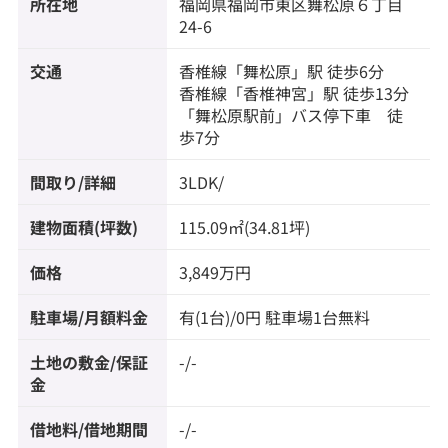
所在地
福岡県
福岡市東区
舞松原
６丁目
24-6
交通
香椎線
「
舞松原
」駅 徒歩6分
香椎線
「
香椎神宮
」駅 徒歩13分
「舞松原駅前」バス停下車 徒
歩7分
間取り/詳細
3LDK/
建物面積(坪数)
115.09㎡(34.81坪)
価格
3,849万円
駐車場/月額料金
有(1台)/0円 駐車場1台無料
土地の敷金/保証
-/-
金
借地料/借地期間
-/-