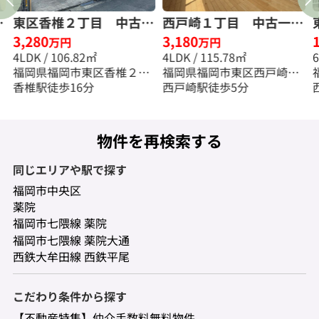
一
東区香椎２丁目 中古一
西戸崎１丁目 中古一戸
3,280
3,180
☆
戸建☆仲介手数料半額☆
建 ☆仲介手数料半額
万円
万円
4LDK / 106.82㎡
4LDK / 115.78㎡
☆
福岡県福岡市東区香椎２丁
福岡県福岡市東区西戸崎１
目
香椎駅徒歩16分
丁目
西戸崎駅徒歩5分
物件を再検索する
同じエリアや駅で探す
福岡市中央区
薬院
福岡市七隈線 薬院
福岡市七隈線 薬院大通
西鉄大牟田線 西鉄平尾
こだわり条件から探す
【不動産特集】仲介手数料無料物件