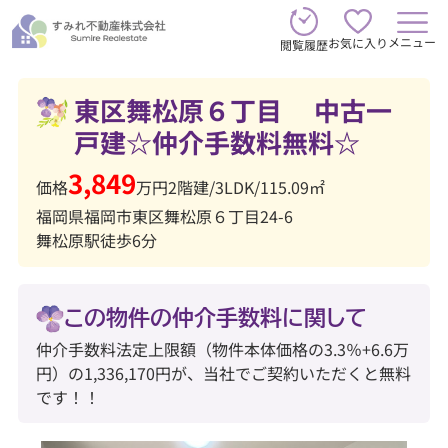
メニュー
お気に入り
閲覧履歴
東区舞松原６丁目 中古一
戸建☆仲介手数料無料☆
3,849
価格
万円
2階建
/
3LDK
/
115.09㎡
福岡県福岡市東区舞松原６丁目24-6
舞松原駅徒歩6分
この物件の仲介手数料に関して
仲介手数料法定上限額（物件本体価格の3.3％+6.6万
円）の1,336,170円が、当社でご契約いただくと無料
です！！