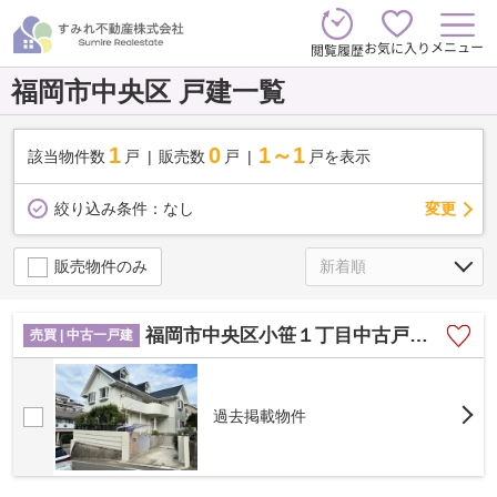
メニュー
お気に入り
閲覧履歴
福岡市中央区 戸建一覧
1
0
1～1
該当物件数
戸
販売数
戸
戸を表示
変更
絞り込み条件：
なし
販売物件のみ
福岡市中央区小笹１丁目中古戸建☆仲介手数料無料☆
売買 | 中古一戸建
過去掲載物件