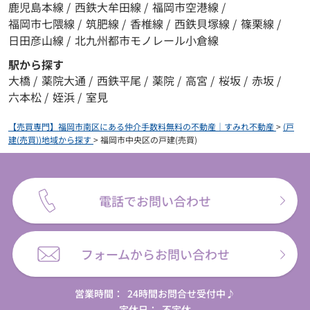
鹿児島本線
/
西鉄大牟田線
/
福岡市空港線
/
福岡市七隈線
/
筑肥線
/
香椎線
/
西鉄貝塚線
/
篠栗線
/
日田彦山線
/
北九州都市モノレール小倉線
駅から探す
大橋
/
薬院大通
/
西鉄平尾
/
薬院
/
高宮
/
桜坂
/
赤坂
/
六本松
/
姪浜
/
室見
【売買専門】福岡市南区にある仲介手数料無料の不動産｜すみれ不動産
>
(戸
建(売買))地域から探す
>
福岡市中央区の戸建(売買)
電話でお問い合わせ
フォームからお問い合わせ
営業時間：
24時間お問合せ受付中♪
定休日：
不定休