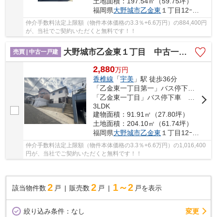
土地面積：197.54㎡（59.75坪）
福岡県
大野城市
乙金東
１丁目12ｰ26
仲介手数料法定上限額（物件本体価格の3.3％+6.6万円）の884,400円
が、当社でご契約いただくと無料です！！
大野城市乙金東１丁目 中古一戸建☆仲介手数料無料☆
売買 | 中古一戸建
2,880
万
円
香椎線
「
宇美
」駅 徒歩36分
「乙金東一丁目第一」バス停下車 徒歩3分
「乙金東一丁目」バス停下車 徒歩5分
3LDK
建物面積：91.91㎡（27.80坪）
土地面積：204.10㎡（61.74坪）
福岡県
大野城市
乙金東
１丁目12ｰ25
仲介手数料法定上限額（物件本体価格の3.3％+6.6万円）の1,016,400
円が、当社でご契約いただくと無料です！！
2
2
1～2
該当物件数
戸
販売数
戸
戸を表示
変更
絞り込み条件：
なし