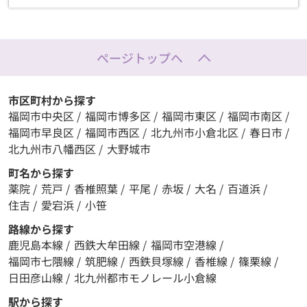
ページトップへ
市区町村から探す
福岡市中央区
/
福岡市博多区
/
福岡市東区
/
福岡市南区
/
福岡市早良区
/
福岡市西区
/
北九州市小倉北区
/
春日市
/
北九州市八幡西区
/
大野城市
町名から探す
薬院
/
荒戸
/
香椎照葉
/
平尾
/
赤坂
/
大名
/
百道浜
/
住吉
/
愛宕浜
/
小笹
路線から探す
鹿児島本線
/
西鉄大牟田線
/
福岡市空港線
/
福岡市七隈線
/
筑肥線
/
西鉄貝塚線
/
香椎線
/
篠栗線
/
日田彦山線
/
北九州都市モノレール小倉線
駅から探す