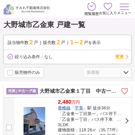
メニュー
お気に入り
閲覧履歴
大野城市乙金東 戸建一覧
2
2
1～2
該当物件数
戸
販売数
戸
戸を表示
変更
絞り込み条件：
なし
販売物件のみ
大野城市乙金東１丁目 中古一戸建☆仲介手数料無料☆
売買 | 中古一戸建
2,480
万
円
香椎線
「
宇美
」駅 徒歩36分
「乙金東一丁目第一」バス停下車 徒歩3分
「乙金東一丁目」バス停下車 徒歩5分
3LDK
建物面積：118.26㎡（35.77坪）