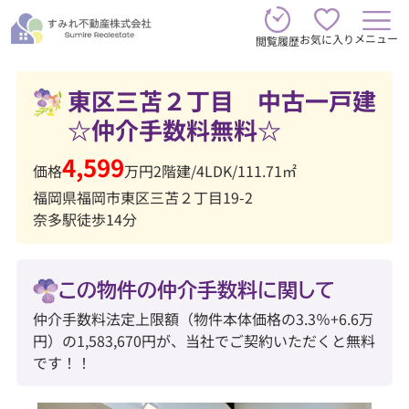
メニュー
お気に入り
閲覧履歴
東区三苫２丁目 中古一戸建
☆仲介手数料無料☆
4,599
価格
万円
2階建
/
4LDK
/
111.71㎡
福岡県福岡市東区三苫２丁目19-2
奈多駅徒歩14分
この物件の仲介手数料に関して
仲介手数料法定上限額（物件本体価格の3.3％+6.6万
円）の1,583,670円が、当社でご契約いただくと無料
です！！