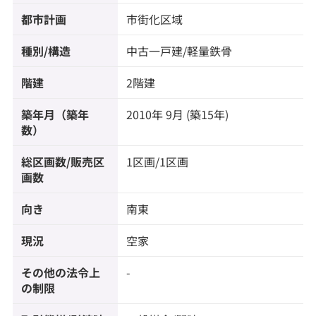
都市計画
市街化区域
種別/構造
中古一戸建/軽量鉄骨
階建
2階建
築年月（築年
2010年 9月 (築15年)
数）
総区画数/販売区
1区画/1区画
画数
向き
南東
現況
空家
その他の法令上
-
の制限