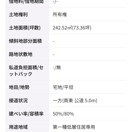
借地料/借地期間
-/-
土地権利
所有権
土地面積(坪数)
242.52㎡(73.36坪)
傾斜地部分面積
-
路地状敷地
-
私道負担面積/セ
-/無
ットバック
地目/地勢
宅地/平坦
接道状況
一方(南東 公道 5.0m)
建ぺい率/容積率
50%/80%
用途地域
第一種低層住居専用