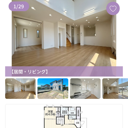
1
/
29
【居間・リビング】