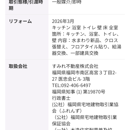
取引態様/引渡時
一般媒介/即時
期
リフォーム
2026年3月
キッチン 浴室 トイレ 壁 床 全室
箇所：キッチン、浴室、トイレ、
壁 内容：水まわり新品、クロス
張替え、フロアタイル貼り、給湯
器交換、一部建具交換
取扱会社
すみれ不動産株式会社
福岡県福岡市南区高宮３丁目2-
27 医忠会ビル 3階
TEL:092-406-6497
福岡県知事 (1) 第19870号
行政書士
(公社）福岡県宅地建物取引業協
会（ふれんず）
（公社）福岡県宅地建物取引業
保証協会
（一社）木造住宅耐震普及協