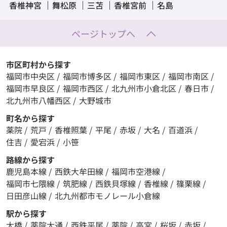
香椎神宮
舞松原
三苫
香椎宮前
名島
ページトップへ
市区町村から探す
福岡市中央区
/
福岡市博多区
/
福岡市東区
/
福岡市南区
/
福岡市早良区
/
福岡市西区
/
北九州市小倉北区
/
春日市
/
北九州市八幡西区
/
大野城市
町名から探す
薬院
/
荒戸
/
香椎照葉
/
平尾
/
赤坂
/
大名
/
百道浜
/
住吉
/
愛宕浜
/
小笹
路線から探す
鹿児島本線
/
西鉄大牟田線
/
福岡市空港線
/
福岡市七隈線
/
筑肥線
/
西鉄貝塚線
/
香椎線
/
篠栗線
/
日田彦山線
/
北九州都市モノレール小倉線
駅から探す
大橋
/
薬院大通
/
西鉄平尾
/
薬院
/
高宮
/
桜坂
/
赤坂
/