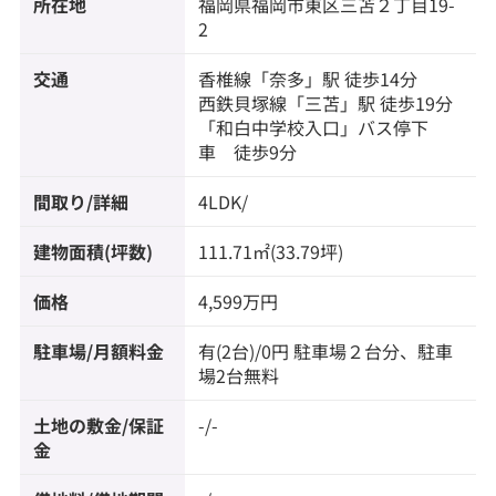
所在地
福岡県
福岡市東区
三苫
２丁目19-
2
交通
香椎線
「
奈多
」駅 徒歩14分
西鉄貝塚線
「
三苫
」駅 徒歩19分
「和白中学校入口」バス停下
車 徒歩9分
間取り/詳細
4LDK/
建物面積(坪数)
111.71㎡(33.79坪)
価格
4,599万円
駐車場/月額料金
有(2台)/0円 駐車場２台分、駐車
場2台無料
土地の敷金/保証
-/-
金