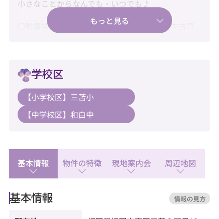
小さなことからなんでも・いつでも♪
〇駐車場2台確保！ゆとりある暮らしが叶う中古戸
建て♪
〇新耐震基準・住宅ローン控除利用可♪
学校区
〇水回り新品交換済みで快適にご入居♪
【小学校区】三苫小
【教育】
【中学校区】和白中
◆三苫小学校：徒歩20分
◆和白中学校：徒歩4分
【暮らし】
◆サニー奈多店：徒歩11分
基本情報
物件の特徴
現地案内会
周辺地図
◆セブンイレブン 福岡塩浜1丁目店：徒歩9分
◆サトー食鮮館和白店：徒歩10分
基本情報
情報の見方