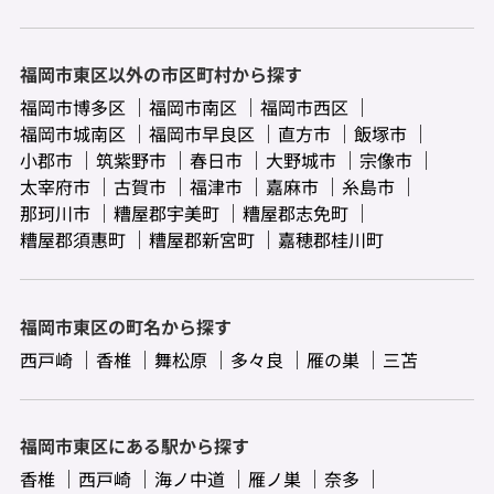
福岡市東区以外の市区町村から探す
福岡市博多区
福岡市南区
福岡市西区
福岡市城南区
福岡市早良区
直方市
飯塚市
小郡市
筑紫野市
春日市
大野城市
宗像市
太宰府市
古賀市
福津市
嘉麻市
糸島市
那珂川市
糟屋郡宇美町
糟屋郡志免町
糟屋郡須惠町
糟屋郡新宮町
嘉穂郡桂川町
福岡市東区の町名から探す
西戸崎
香椎
舞松原
多々良
雁の巣
三苫
福岡市東区にある駅から探す
香椎
西戸崎
海ノ中道
雁ノ巣
奈多