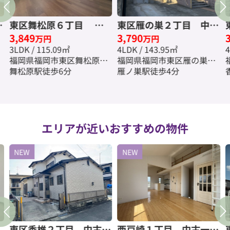
戸
東区舞松原６丁目 中
東区雁の巣２丁目 中古
3,849
3,790
古一戸建☆仲介手数料無
一戸建☆仲介手数料無料
万円
万円
3LDK / 115.09㎡
4LDK / 143.95㎡
4
料☆
☆
福岡県福岡市東区舞松原６
福岡県福岡市東区雁の巣２
丁目
舞松原駅徒歩6分
丁目
雁ノ巣駅徒歩4分
エリアが近いおすすめの物件
NEW
NEW
東区香椎２丁目 中古一
西戸崎１丁目 中古一戸