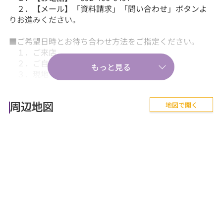
２．【メール】「資料請求」「問い合わせ」ボタンよ
りお進みください。
■ご希望日時とお待ち合わせ方法をご指定ください。
１．ご来店
２．ご自宅送迎
３．現地・最寄駅等でのお待ち合わせ。
【気軽に相談から♪】
地図で開く
■『失敗しない住まい選びのポイント！』、『購入の流
周辺地図
れや住宅ローン等のお金について』、
『購入後に気を付けることって何？』などあらゆる
ご質問にお答えします。
【その他】
■詳しくは、当社スタッフにお問合せください。