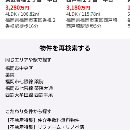
3,280
3,180
無
戸建☆仲介手数料半額☆
建 ☆仲介手数料半額
万円
万円
4LDK / 106.82㎡
4LDK / 115.78㎡
☆
福岡県福岡市東区香椎２丁
福岡県福岡市東区西戸崎１
目
香椎駅徒歩16分
丁目
西戸崎駅徒歩5分
物件を再検索する
同じエリアや駅で探す
福岡市中央区
薬院
福岡市七隈線 薬院
福岡市七隈線 薬院大通
西鉄大牟田線 西鉄平尾
こだわり条件から探す
【不動産特集】仲介手数料無料物件
【不動産特集】リフォーム・リノベ済