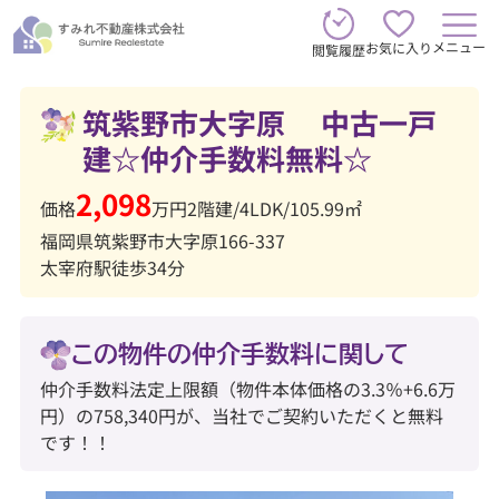
メニュー
お気に入り
閲覧履歴
筑紫野市大字原 中古一戸
建☆仲介手数料無料☆
2,098
価格
万円
2階建
/
4LDK
/
105.99㎡
福岡県筑紫野市大字原166-337
太宰府駅徒歩34分
この物件の仲介手数料に関して
仲介手数料法定上限額（物件本体価格の3.3％+6.6万
円）の758,340円が、当社でご契約いただくと無料
です！！