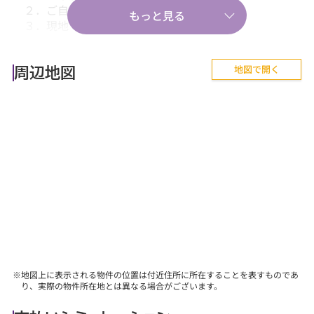
２．ご自宅送迎
３．現地・最寄駅等でのお待ち合わせ。
【気軽に相談から♪】
地図で開く
■『失敗しない住まい選びのポイント！』、『購入の流
周辺地図
れや住宅ローン等のお金について』、
『購入後に気を付けることって何？』などあらゆる
ご質問にお答えします。
【その他】
■詳しくは、当社スタッフにお問合せください。
※地図上に表示される物件の位置は付近住所に所在することを表すものであ
り、実際の物件所在地とは異なる場合がございます。