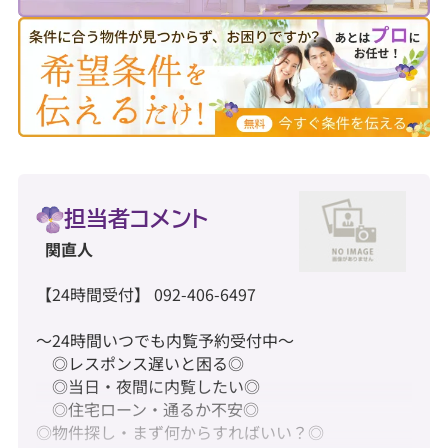
担当者コメント
関直人
【24時間受付】 092-406-6497
～24時間いつでも内覧予約受付中～
◎レスポンス遅いと困る◎
◎当日・夜間に内覧したい◎
◎住宅ローン・通るか不安◎
◎物件探し・まず何からすればいい？◎