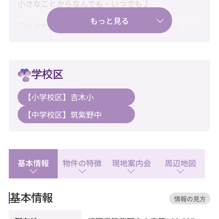
小さなことからなんでも・いつでも♪
〇生まれ変わった一邸、すぐに始まる新生活♪
〇新耐震基準・住宅ローン控除利用可♪
〇水回り新品交換済みで快適にご入居♪
学校区
【教育】
【小学校区】吉木小
◆吉木小学校：徒歩9分
【中学校区】筑紫野中
◆筑紫野中学校：徒歩42分
【暮らし】
◆ダイレックス 原店：徒歩12分
◆ファミリーマート 筑紫野吉木店：徒歩8分
基本情報
物件の特徴
現地案内会
周辺地図
◆御笠郵便局：徒歩7分
基本情報
情報の見方