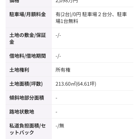
価格
2,098万円
駐車場/月額料金
有(2台)/0円 駐車場２台分、駐車
場1台無料
土地の敷金/保証
-/-
金
借地料/借地期間
-/-
土地権利
所有権
土地面積(坪数)
213.60㎡(64.61坪)
傾斜地部分面積
-
路地状敷地
-
私道負担面積/セ
-/無
ットバック