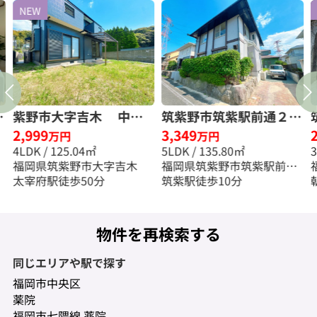
NEW
目
紫野市大字吉木 中古
筑紫野市筑紫駅前通２丁
2,999
3,349
料
一戸建☆仲介手数料無料
目 中古一戸建☆仲介手
万円
万円
4LDK / 125.04㎡
5LDK / 135.80㎡
☆
数料無料☆
福岡県筑紫野市大字吉木
福岡県筑紫野市筑紫駅前通
太宰府駅徒歩50分
２丁目
筑紫駅徒歩10分
物件を再検索する
同じエリアや駅で探す
福岡市中央区
薬院
福岡市七隈線 薬院