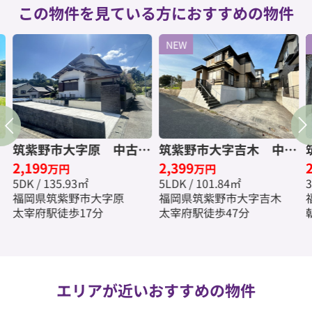
この物件を見ている方におすすめの物件
NEW
筑紫野市大字原 中古一
筑紫野市大字吉木 中古
2,199
2,399
料
戸建☆仲介手数料無料☆
一戸建☆仲介手数料無料
万円
万円
5DK / 135.93㎡
5LDK / 101.84㎡
3
☆
福岡県筑紫野市大字原
福岡県筑紫野市大字吉木
太宰府駅徒歩17分
太宰府駅徒歩47分
エリアが近いおすすめの物件