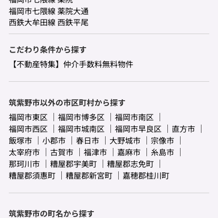
福岡市七隈線 薬院大通
西鉄大牟田線 西鉄平尾
こだわり条件から探す
【不動産特集】仲介手数料無料物件
筑紫野市以外の市区町村から探す
福岡市東区
福岡市博多区
福岡市南区
福岡市西区
福岡市城南区
福岡市早良区
直方市
飯塚市
小郡市
春日市
大野城市
宗像市
太宰府市
古賀市
福津市
嘉麻市
糸島市
那珂川市
糟屋郡宇美町
糟屋郡志免町
糟屋郡須惠町
糟屋郡新宮町
嘉穂郡桂川町
筑紫野市の町名から探す