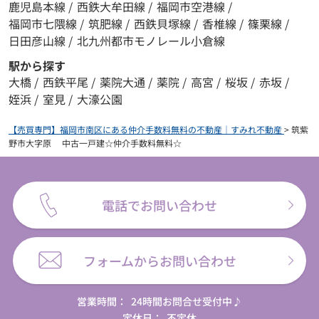
鹿児島本線
/
西鉄大牟田線
/
福岡市空港線
/
福岡市七隈線
/
筑肥線
/
西鉄貝塚線
/
香椎線
/
篠栗線
/
日田彦山線
/
北九州都市モノレール小倉線
駅から探す
大橋
/
西鉄平尾
/
薬院大通
/
薬院
/
高宮
/
桜坂
/
赤坂
/
姪浜
/
室見
/
大濠公園
【売買専門】福岡市南区にある仲介手数料無料の不動産｜すみれ不動産
>
筑紫
野市大字原 中古一戸建☆仲介手数料無料☆
電話でお問い合わせ
フォームからお問い合わせ
営業時間：
24時間お問合せ受付中♪
定休日：
不定休