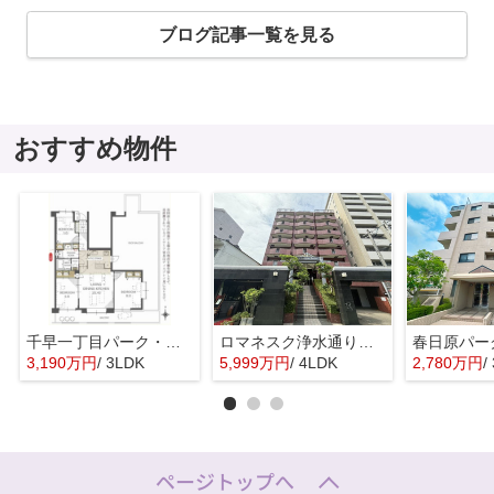
ブログ記事一覧を見る
おすすめ物件
千早一丁目パーク・マンション☆仲介手数料無料☆
ロマネスク浄水通り第2☆仲介手数料無料☆
3,190万円
/ 3LDK
5,999万円
/ 4LDK
2,780万円
/
ページトップへ