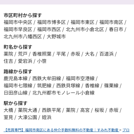
市区町村から探す
福岡市中央区
/
福岡市博多区
/
福岡市東区
/
福岡市南区
/
福岡市早良区
/
福岡市西区
/
北九州市小倉北区
/
春日市
/
北九州市八幡西区
/
大野城市
町名から探す
薬院
/
荒戸
/
香椎照葉
/
平尾
/
赤坂
/
大名
/
百道浜
/
住吉
/
愛宕浜
/
小笹
路線から探す
鹿児島本線
/
西鉄大牟田線
/
福岡市空港線
/
福岡市七隈線
/
筑肥線
/
西鉄貝塚線
/
香椎線
/
篠栗線
/
日田彦山線
/
北九州都市モノレール小倉線
駅から探す
大橋
/
薬院大通
/
西鉄平尾
/
薬院
/
高宮
/
桜坂
/
赤坂
/
室見
/
大濠公園
/
姪浜
【売買専門】福岡市南区にある仲介手数料無料の不動産｜すみれ不動産
>
ブロ