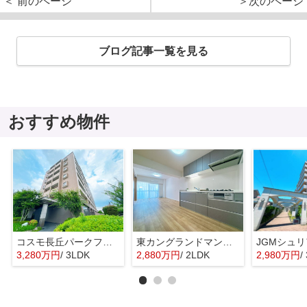
＜ 前のページ
＞次のページ
ブログ記事一覧を見る
おすすめ物件
コスモ長丘パークフォルム☆仲介手数料無料☆
東カングランドマンション大濠パークサイド☆仲介手数料無料☆
3,280万円
/ 3LDK
2,880万円
/ 2LDK
2,980万円
/