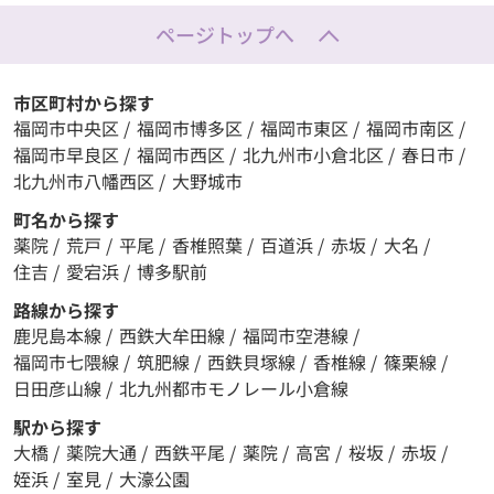
ページトップへ
市区町村から探す
福岡市中央区
/
福岡市博多区
/
福岡市東区
/
福岡市南区
/
福岡市早良区
/
福岡市西区
/
北九州市小倉北区
/
春日市
/
北九州市八幡西区
/
大野城市
町名から探す
薬院
/
荒戸
/
平尾
/
香椎照葉
/
百道浜
/
赤坂
/
大名
/
住吉
/
愛宕浜
/
博多駅前
路線から探す
鹿児島本線
/
西鉄大牟田線
/
福岡市空港線
/
福岡市七隈線
/
筑肥線
/
西鉄貝塚線
/
香椎線
/
篠栗線
/
日田彦山線
/
北九州都市モノレール小倉線
駅から探す
大橋
/
薬院大通
/
西鉄平尾
/
薬院
/
高宮
/
桜坂
/
赤坂
/
姪浜
/
室見
/
大濠公園