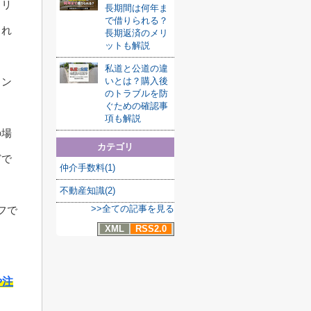
、リ
長期間は何年ま
で借りられる？
これ
長期返済のメリ
ットも解説
私道と公道の違
いとは？購入後
ョン
のトラブルを防
ぐための確認事
項も解説
の場
カテゴリ
どで
仲介手数料(1)
不動産知識(2)
>>全ての記事を見る
フで
XML
RSS2.0
や注