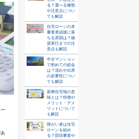
る？選べる種類
や注意点につい
ても解説
住宅ローンの本
審査承認後に落
ちる原因は？融
資実行までの注
意点も解説
中古マンション
で初めての総会
は？流れや出席
の必要性につい
ても解説
新興住宅地の意
味とは？特徴や
メリット・デメ
リットについて
ベー
も解説
障がい者は住宅
ローンを組め
があ
る？団信審査や