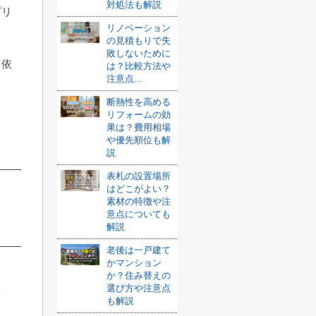
対処法も解説
プリ
リノベーション
の見積もりで失
敗しないために
、依
は？比較方法や
注意点...
ま
断熱性を高める
リフォームの効
果は？費用相場
や優先順位も解
説
表札の設置場所
はどこがよい？
素材の特徴や注
意点についても
解説
老後は一戸建て
かマンション
か？住み替えの
選び方や注意点
と
も解説