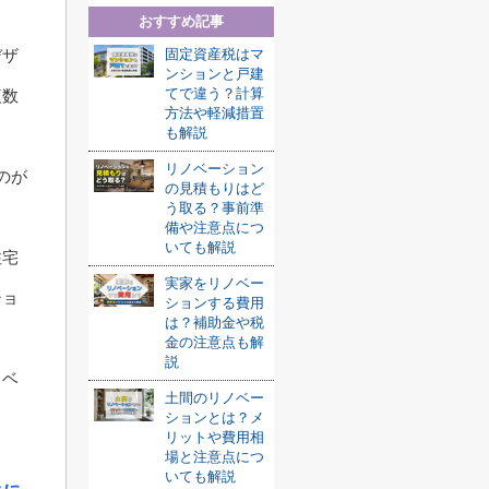
おすすめ記事
固定資産税はマ
デザ
ンションと戸建
てで違う？計算
複数
方法や軽減措置
も解説
リノベーション
のが
の見積もりはど
う取る？事前準
備や注意点につ
いても解説
住宅
実家をリノベー
ショ
ションする費用
は？補助金や税
金の注意点も解
説
ノベ
土間のリノベー
ションとは？メ
。
リットや費用相
場と注意点につ
いても解説