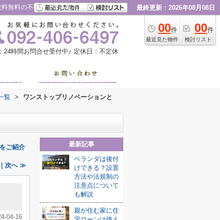
数料無料の不動産｜すみれ不動産
最終更新：2026年08月08日
00
00
件
件
最近見た物件
検討リスト
：24時間お問合せ受付中♪
定休日：不定休
一覧
>
ワンストップリノベーションと
最新記事
をご紹介
ベランダは後付
｜次へ ≫
けできる？設置
方法や法規制の
注意点について
ッ
も解説
親が住む家に住
24-04-16
宅ローンは使え