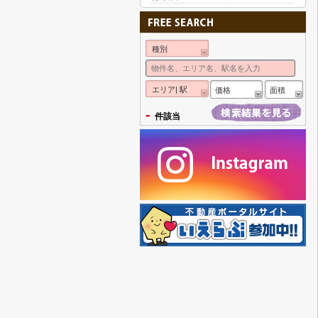
種別
エリア| 駅
価格
面積
-
件該当