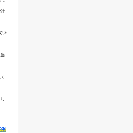
で計
でき
担当
低く
まし
事例