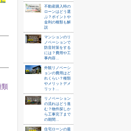
クに
不動産購入時の
ローンはどう選
ぶ？ポイントや
金利の種類も解
説
マンションのリ
ノベーションで
防音対策をする
には？費用や工
事内容...
外観リノベーシ
ョンの費用はど
れくらい？種類
やメリットデメ
種類
リット...
リノベーション
の流れはどう進
む？物件探しか
。
ら工事完了まで
の期間...
住宅ローンの最