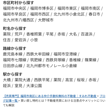
市区町村から探す
福岡市中央区
/
福岡市博多区
/
福岡市東区
/
福岡市南区
/
福岡市早良区
/
福岡市西区
/
北九州市小倉北区
/
春日市
/
北九州市八幡西区
/
大野城市
町名から探す
薬院
/
荒戸
/
香椎照葉
/
平尾
/
赤坂
/
大名
/
百道浜
/
住吉
/
愛宕浜
/
小笹
路線から探す
鹿児島本線
/
西鉄大牟田線
/
福岡市空港線
/
福岡市七隈線
/
筑肥線
/
西鉄貝塚線
/
香椎線
/
篠栗線
/
日田彦山線
/
北九州都市モノレール小倉線
駅から探す
大橋
/
薬院大通
/
西鉄平尾
/
薬院
/
高宮
/
桜坂
/
赤坂
/
姪浜
/
室見
/
大濠公園
【売買専門】福岡市南区にある仲介手数料無料の不動産｜すみれ不動産
>
ブロ
グ記事一覧
>
買い戻し特約とは？不動産売買における注意点やメリットについ
ても解説