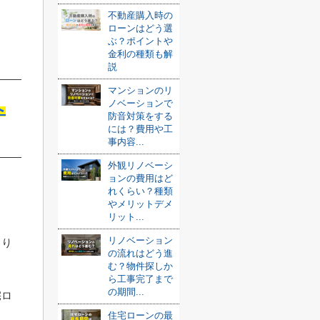
不動産購入時の
ローンはどう選
ぶ？ポイントや
金利の種類も解
説
マンションのリ
ノベーションで
へ
防音対策をする
には？費用や工
事内容...
外観リノベーシ
ョンの費用はど
れくらい？種類
やメリットデメ
リット...
リノベーション
くり
の流れはどう進
む？物件探しか
ら工事完了まで
の期間...
宅ロ
住宅ローンの最