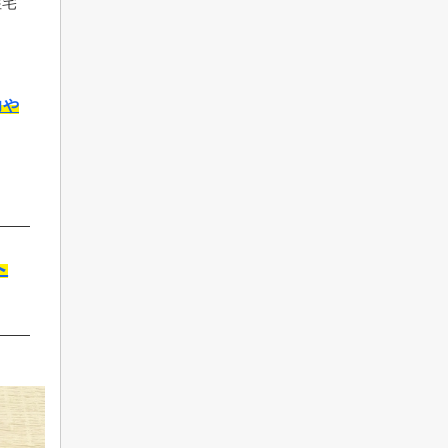
住宅
力や
へ