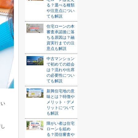
る？選べる種類
や注意点につい
ても解説
住宅ローンの本
審査承認後に落
ちる原因は？融
資実行までの注
意点も解説
中古マンション
で初めての総会
は？流れや出席
の必要性につい
ても解説
新興住宅地の意
味とは？特徴や
メリット・デメ
てい
リットについて
も解説
障がい者は住宅
苦し
ローンを組め
る？団信審査や