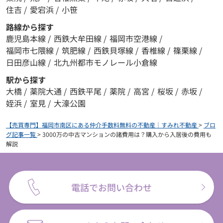
住吉
/
愛宕浜
/
小笹
路線から探す
鹿児島本線
/
西鉄大牟田線
/
福岡市空港線
/
福岡市七隈線
/
筑肥線
/
西鉄貝塚線
/
香椎線
/
篠栗線
/
日田彦山線
/
北九州都市モノレール小倉線
駅から探す
大橋
/
薬院大通
/
西鉄平尾
/
薬院
/
高宮
/
桜坂
/
赤坂
/
姪浜
/
室見
/
大濠公園
【売買専門】福岡市南区にある仲介手数料無料の不動産｜すみれ不動産
>
ブロ
グ記事一覧
>
3000万の中古マンションの諸費用は？購入から入居後の費用も
解説
電話でお問い合わせ