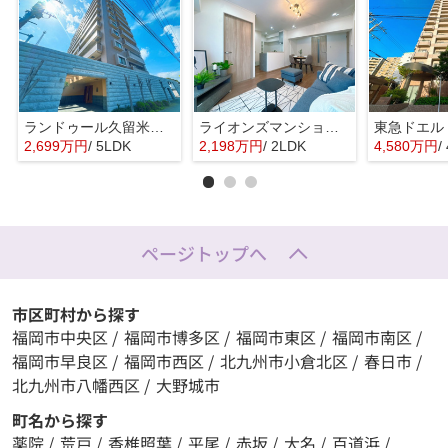
ランドゥール久留米サウスステージ☆仲介手数料無料☆
ライオンズマンション昭代☆仲介手数料無料☆
2,699万円
/ 5LDK
2,198万円
/ 2LDK
4,580万円
/
ページトップへ
市区町村から探す
福岡市中央区
/
福岡市博多区
/
福岡市東区
/
福岡市南区
/
福岡市早良区
/
福岡市西区
/
北九州市小倉北区
/
春日市
/
北九州市八幡西区
/
大野城市
町名から探す
薬院
/
荒戸
/
香椎照葉
/
平尾
/
赤坂
/
大名
/
百道浜
/