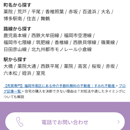
町名から探す
薬院
/
荒戸
/
平尾
/
香椎照葉
/
赤坂
/
百道浜
/
大名
/
博多駅南
/
住吉
/
舞鶴
路線から探す
鹿児島本線
/
西鉄大牟田線
/
福岡市空港線
/
福岡市七隈線
/
筑肥線
/
香椎線
/
西鉄貝塚線
/
篠栗線
/
日田彦山線
/
北九州都市モノレール小倉線
駅から探す
大橋
/
薬院大通
/
西鉄平尾
/
薬院
/
高宮
/
桜坂
/
赤坂
/
六本松
/
姪浜
/
室見
【売買専門】福岡市南区にある仲介手数料無料の不動産｜すみれ不動産
>
ブロ
グ記事一覧
>
住宅の購入を決断できない理由は？対処法や適したタイミングに
ついても解説
電話でお問い合わせ