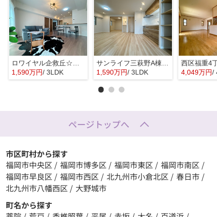
ロワイヤル企救丘☆仲介手数料無料☆
サンライフ三萩野A棟☆仲介手数料無料☆
1,590万円
/ 3LDK
1,590万円
/ 3LDK
4,049万円
/
ページトップへ
市区町村から探す
福岡市中央区
/
福岡市博多区
/
福岡市東区
/
福岡市南区
/
福岡市早良区
/
福岡市西区
/
北九州市小倉北区
/
春日市
/
北九州市八幡西区
/
大野城市
町名から探す
薬院
/
荒戸
/
香椎照葉
/
平尾
/
赤坂
/
大名
/
百道浜
/