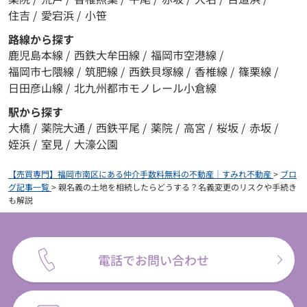
住吉
/
愛宕浜
/
小笹
路線から探す
鹿児島本線
/
西鉄大牟田線
/
福岡市空港線
/
福岡市七隈線
/
筑肥線
/
西鉄貝塚線
/
香椎線
/
篠栗線
/
日田彦山線
/
北九州都市モノレール小倉線
駅から探す
大橋
/
薬院大通
/
西鉄平尾
/
薬院
/
高宮
/
桜坂
/
赤坂
/
姪浜
/
室見
/
大濠公園
【売買専門】福岡市南区にある仲介手数料無料の不動産｜すみれ不動産
>
ブロ
グ記事一覧
>
親名義の土地を相続したらどうする？名義変更のリスクや手続き
も解説
電話でお問い合わせ