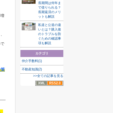
長期間は何年ま
で借りられる？
長期返済のメリ
が増
ットも解説
私道と公道の違
いとは？購入後
のトラブルを防
し、
ぐための確認事
項も解説
めで
カテゴリ
仲介手数料(1)
不動産知識(2)
決策
>>全ての記事を見る
XML
RSS2.0
む