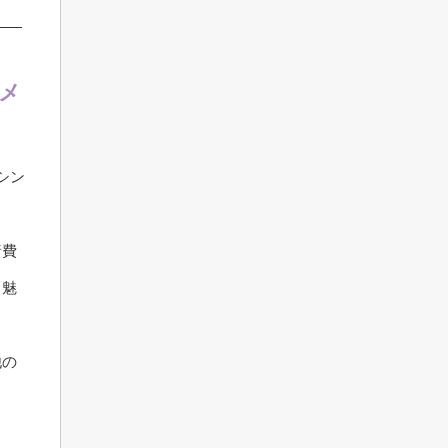
メ
シン
諸費
も魅
他の