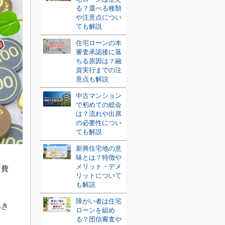
る？選べる種類
や注意点につい
ても解説
住宅ローンの本
審査承認後に落
ちる原因は？融
資実行までの注
意点も解説
中古マンション
で初めての総会
は？流れや出席
の必要性につい
ても解説
新興住宅地の意
味とは？特徴や
メリット・デメ
な費
リットについて
も解説
障がい者は住宅
べき
ローンを組め
る？団信審査や