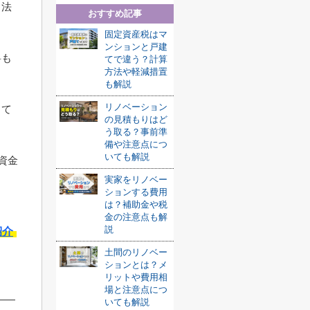
司法
おすすめ記事
固定資産税はマ
ンションと戸建
料も
てで違う？計算
方法や軽減措置
も解説
リノベーション
して
の見積もりはど
う取る？事前準
備や注意点につ
いても解説
資金
実家をリノベー
ションする費用
は？補助金や税
金の注意点も解
説
紹介
土間のリノベー
ションとは？メ
リットや費用相
場と注意点につ
いても解説