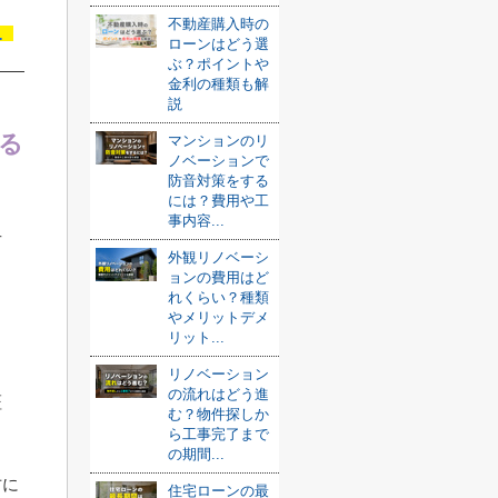
む
不動産購入時の
ローンはどう選
ぶ？ポイントや
金利の種類も解
説
る
マンションのリ
ノベーションで
防音対策をする
には？費用や工
事内容...
せ
外観リノベーシ
ョンの費用はど
れくらい？種類
やメリットデメ
ま
リット...
リノベーション
の流れはどう進
証
む？物件探しか
ら工事完了まで
の期間...
方に
住宅ローンの最