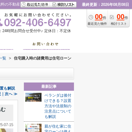
無料の不動産｜すみれ不動産
最終更新：2026年08月08日
00
00
件
件
最近見た物件
検討リスト
：24時間お問合せ受付中♪
定休日：不定休
一覧
>
住宅購入時の諸費用は住宅ローン
最新記事
置も解説
｜次へ ≫
ベランダは後付
けできる？設置
方法や法規制の
込む
注意点について
も解説
25-07-15
親が住む家に住
宅ローンは使え