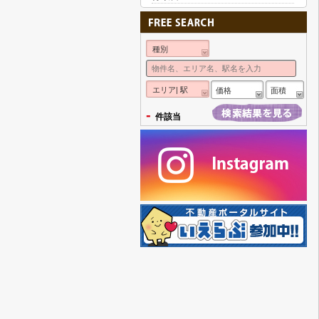
種別
エリア| 駅
価格
面積
-
件該当