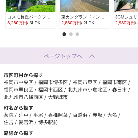
コスモ長丘パークフォルム☆仲介手数料無料☆
東カングランドマンション大濠パークサイド☆仲介手数料無料☆
3,280万円
/ 3LDK
2,880万円
/ 2LDK
2,980万円
/
ページトップへ
市区町村から探す
福岡市中央区
/
福岡市博多区
/
福岡市東区
/
福岡市南区
/
福岡市早良区
/
福岡市西区
/
北九州市小倉北区
/
春日市
/
北九州市八幡西区
/
大野城市
町名から探す
薬院
/
荒戸
/
平尾
/
香椎照葉
/
百道浜
/
赤坂
/
大名
/
住吉
/
愛宕浜
/
博多駅前
路線から探す