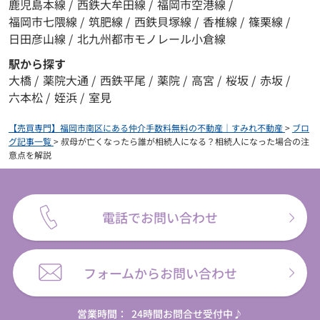
鹿児島本線
/
西鉄大牟田線
/
福岡市空港線
/
福岡市七隈線
/
筑肥線
/
西鉄貝塚線
/
香椎線
/
篠栗線
/
日田彦山線
/
北九州都市モノレール小倉線
駅から探す
大橋
/
薬院大通
/
西鉄平尾
/
薬院
/
高宮
/
桜坂
/
赤坂
/
六本松
/
姪浜
/
室見
【売買専門】福岡市南区にある仲介手数料無料の不動産｜すみれ不動産
>
ブロ
グ記事一覧
>
叔母が亡くなったら誰が相続人になる？相続人になった場合の注
意点を解説
電話でお問い合わせ
フォームからお問い合わせ
営業時間：
24時間お問合せ受付中♪