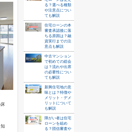
る？選べる種類
や注意点につい
ても解説
住宅ローンの本
審査承認後に落
ちる原因は？融
資実行までの注
意点も解説
中古マンション
で初めての総会
は？流れや出席
の必要性につい
ても解説
新興住宅地の意
味とは？特徴や
メリット・デメ
リットについて
の床
も解説
？
障がい者は住宅
ローンを組め
を知
る？団信審査や