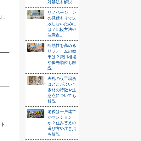
対処法も解説
リノベーション
説し
の見積もりで失
敗しないために
は？比較方法や
注意点...
断熱性を高める
リフォームの効
果は？費用相場
や優先順位も解
説
表札の設置場所
はどこがよい？
素材の特徴や注
意点についても
解説
老後は一戸建て
かマンション
か？住み替えの
ット
選び方や注意点
も解説