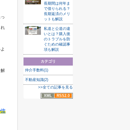
長期間は何年ま
で借りられる？
長期返済のメリ
保っ
ットも解説
られ
私道と公道の違
いとは？購入後
のトラブルを防
ぐための確認事
いよ
項も解説
カテゴリ
仲介手数料(1)
を解
不動産知識(2)
>>全ての記事を見る
XML
RSS2.0
や注