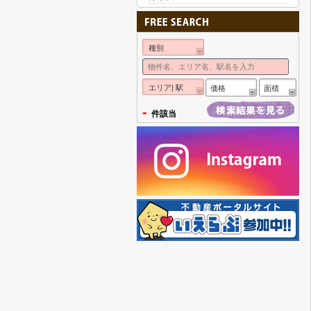
種別
エリア| 駅
価格
面積
-
件該当