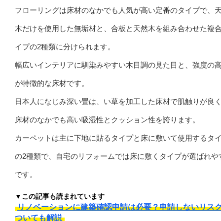
フローリングは床材のなかでも人気が高い定番のタイプで、
木だけを使用した無垢材と、合板と天然木を組み合わせた複
イプの2種類に分けられます。
幅広いインテリアに馴染みやすい木目調の見た目と、強度の
が特徴的な床材です。
日本人になじみ深い畳は、い草を加工した床材で肌触りが良
床材のなかでも高い吸湿性とクッション性を誇ります。
カーペットは主に下地に貼るタイプと床に敷いて使用するタ
の2種類で、自宅のリフォームでは床に敷くタイプが選ばれや
です。
▼この記事も読まれています
リノベーションに建築確認申請は必要？申請しないリス
ついても解説