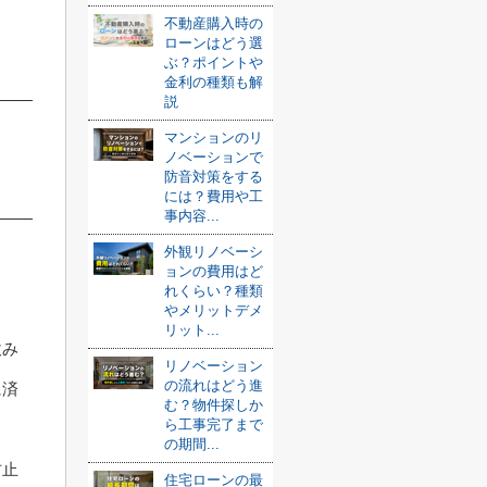
不動産購入時の
ローンはどう選
ぶ？ポイントや
金利の種類も解
説
マンションのリ
ノベーションで
防音対策をする
には？費用や工
事内容...
外観リノベーシ
ョンの費用はど
ト
れくらい？種類
やメリットデメ
リット...
飲み
リノベーション
の流れはどう進
に済
む？物件探しか
ら工事完了まで
の期間...
防止
住宅ローンの最