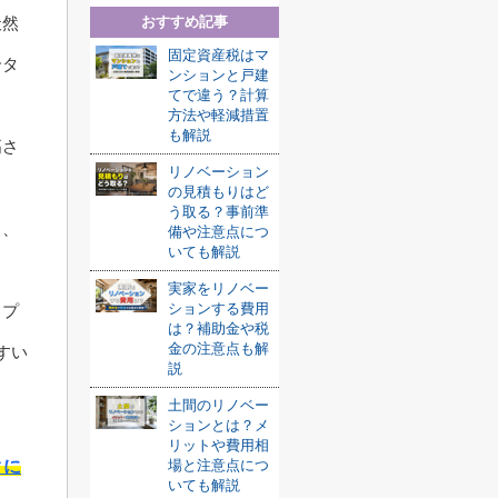
おすすめ記事
天然
固定資産税はマ
合タ
ンションと戸建
てで違う？計算
方法や軽減措置
も解説
高さ
リノベーション
の見積もりはど
う取る？事前準
く、
備や注意点につ
いても解説
実家をリノベー
ションする費用
イプ
は？補助金や税
金の注意点も解
すい
説
土間のリノベー
ションとは？メ
リットや費用相
場と注意点につ
クに
いても解説