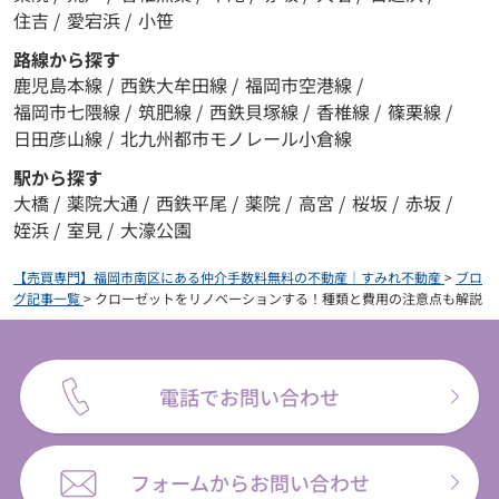
住吉
/
愛宕浜
/
小笹
路線から探す
鹿児島本線
/
西鉄大牟田線
/
福岡市空港線
/
福岡市七隈線
/
筑肥線
/
西鉄貝塚線
/
香椎線
/
篠栗線
/
日田彦山線
/
北九州都市モノレール小倉線
駅から探す
大橋
/
薬院大通
/
西鉄平尾
/
薬院
/
高宮
/
桜坂
/
赤坂
/
姪浜
/
室見
/
大濠公園
【売買専門】福岡市南区にある仲介手数料無料の不動産｜すみれ不動産
>
ブロ
グ記事一覧
>
クローゼットをリノベーションする！種類と費用の注意点も解説
電話でお問い合わせ
フォームからお問い合わせ