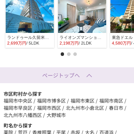
ランドゥール久留米サウスステージ☆仲介手数料無料☆
ライオンズマンション昭代☆仲介手数料無料☆
2,699万円
/ 5LDK
2,198万円
/ 2LDK
4,580万円
/
ページトップへ
市区町村から探す
福岡市中央区
/
福岡市博多区
/
福岡市東区
/
福岡市南区
/
福岡市早良区
/
福岡市西区
/
北九州市小倉北区
/
春日市
/
北九州市八幡西区
/
大野城市
町名から探す
薬院
/
荒戸
/
香椎照葉
/
平尾
/
赤坂
/
大名
/
百道浜
/