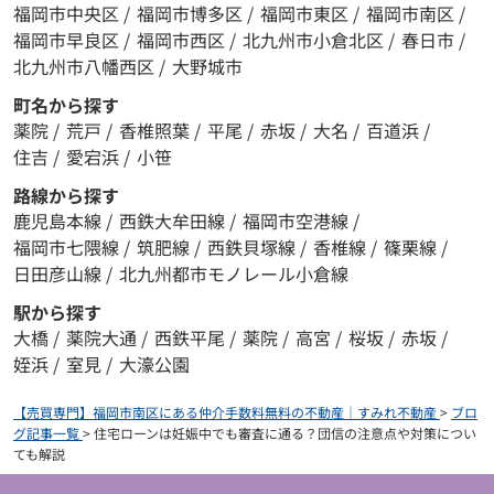
福岡市中央区
/
福岡市博多区
/
福岡市東区
/
福岡市南区
/
福岡市早良区
/
福岡市西区
/
北九州市小倉北区
/
春日市
/
北九州市八幡西区
/
大野城市
町名から探す
薬院
/
荒戸
/
香椎照葉
/
平尾
/
赤坂
/
大名
/
百道浜
/
住吉
/
愛宕浜
/
小笹
路線から探す
鹿児島本線
/
西鉄大牟田線
/
福岡市空港線
/
福岡市七隈線
/
筑肥線
/
西鉄貝塚線
/
香椎線
/
篠栗線
/
日田彦山線
/
北九州都市モノレール小倉線
駅から探す
大橋
/
薬院大通
/
西鉄平尾
/
薬院
/
高宮
/
桜坂
/
赤坂
/
姪浜
/
室見
/
大濠公園
【売買専門】福岡市南区にある仲介手数料無料の不動産｜すみれ不動産
>
ブロ
グ記事一覧
>
住宅ローンは妊娠中でも審査に通る？団信の注意点や対策につい
ても解説