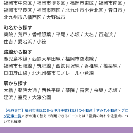
福岡市中央区
/
福岡市博多区
/
福岡市東区
/
福岡市南区
/
福岡市早良区
/
福岡市西区
/
北九州市小倉北区
/
春日市
/
北九州市八幡西区
/
大野城市
町名から探す
薬院
/
荒戸
/
香椎照葉
/
平尾
/
赤坂
/
大名
/
百道浜
/
住吉
/
愛宕浜
/
小笹
路線から探す
鹿児島本線
/
西鉄大牟田線
/
福岡市空港線
/
福岡市七隈線
/
筑肥線
/
西鉄貝塚線
/
香椎線
/
篠栗線
/
日田彦山線
/
北九州都市モノレール小倉線
駅から探す
大橋
/
薬院大通
/
西鉄平尾
/
薬院
/
高宮
/
桜坂
/
赤坂
/
姪浜
/
室見
/
大濠公園
【売買専門】福岡市南区にある仲介手数料無料の不動産｜すみれ不動産
>
ブロ
グ記事一覧
>
家の建て替えで利用できるローンとは？融資の流れや注意点につ
いても解説