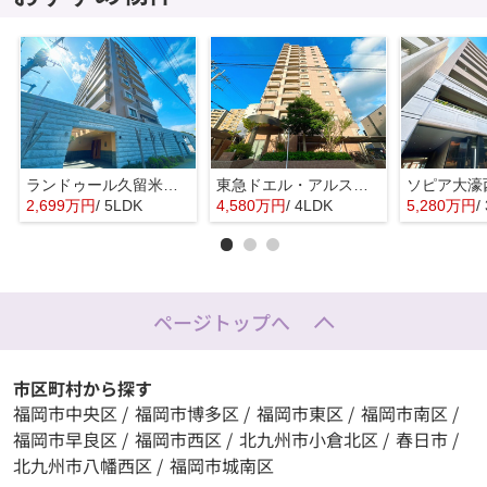
ランドゥール久留米サウスステージ☆仲介手数料無料☆
東急ドエル・アルス姪浜☆仲介手数料無料☆
2,699万円
/ 5LDK
4,580万円
/ 4LDK
5,280万円
/
ページトップへ
市区町村から探す
福岡市中央区
/
福岡市博多区
/
福岡市東区
/
福岡市南区
/
福岡市早良区
/
福岡市西区
/
北九州市小倉北区
/
春日市
/
北九州市八幡西区
/
福岡市城南区