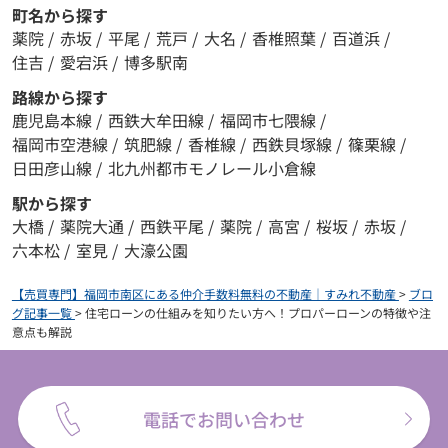
町名から探す
薬院
/
赤坂
/
平尾
/
荒戸
/
大名
/
香椎照葉
/
百道浜
/
住吉
/
愛宕浜
/
博多駅南
路線から探す
鹿児島本線
/
西鉄大牟田線
/
福岡市七隈線
/
福岡市空港線
/
筑肥線
/
香椎線
/
西鉄貝塚線
/
篠栗線
/
日田彦山線
/
北九州都市モノレール小倉線
駅から探す
大橋
/
薬院大通
/
西鉄平尾
/
薬院
/
高宮
/
桜坂
/
赤坂
/
六本松
/
室見
/
大濠公園
【売買専門】福岡市南区にある仲介手数料無料の不動産｜すみれ不動産
>
ブロ
グ記事一覧
>
住宅ローンの仕組みを知りたい方へ！プロパーローンの特徴や注
意点も解説
電話でお問い合わせ