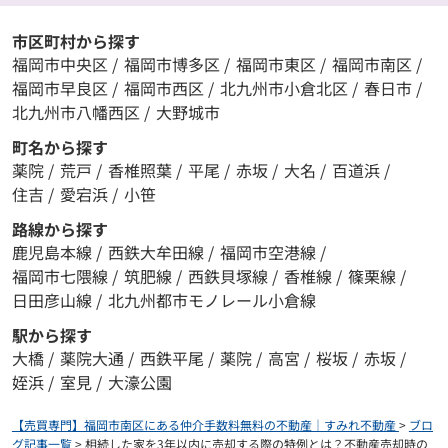
市区町村から探す
福岡市中央区
/
福岡市博多区
/
福岡市東区
/
福岡市南区
/
福岡市早良区
/
福岡市西区
/
北九州市小倉北区
/
春日市
/
北九州市八幡西区
/
大野城市
町名から探す
薬院
/
荒戸
/
香椎照葉
/
平尾
/
赤坂
/
大名
/
百道浜
/
住吉
/
愛宕浜
/
小笹
路線から探す
鹿児島本線
/
西鉄大牟田線
/
福岡市空港線
/
福岡市七隈線
/
筑肥線
/
西鉄貝塚線
/
香椎線
/
篠栗線
/
日田彦山線
/
北九州都市モノレール小倉線
駅から探す
大橋
/
薬院大通
/
西鉄平尾
/
薬院
/
高宮
/
桜坂
/
赤坂
/
姪浜
/
室見
/
大濠公園
【売買専門】福岡市南区にある仲介手数料無料の不動産｜すみれ不動産
>
ブロ
グ記事一覧
>
相続した家を3年以内に売却する際の特例とは？不動産売却時の