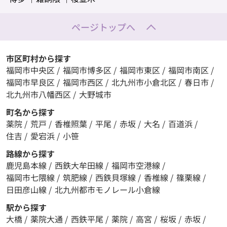
ページトップへ
市区町村から探す
福岡市中央区
/
福岡市博多区
/
福岡市東区
/
福岡市南区
/
福岡市早良区
/
福岡市西区
/
北九州市小倉北区
/
春日市
/
北九州市八幡西区
/
大野城市
町名から探す
薬院
/
荒戸
/
香椎照葉
/
平尾
/
赤坂
/
大名
/
百道浜
/
住吉
/
愛宕浜
/
小笹
路線から探す
鹿児島本線
/
西鉄大牟田線
/
福岡市空港線
/
福岡市七隈線
/
筑肥線
/
西鉄貝塚線
/
香椎線
/
篠栗線
/
日田彦山線
/
北九州都市モノレール小倉線
駅から探す
大橋
/
薬院大通
/
西鉄平尾
/
薬院
/
高宮
/
桜坂
/
赤坂
/