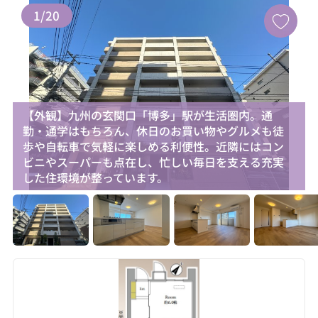
1
/
20
【外観】九州の玄関口「博多」駅が生活圏内。通
勤・通学はもちろん、休日のお買い物やグルメも徒
歩や自転車で気軽に楽しめる利便性。近隣にはコン
ビニやスーパーも点在し、忙しい毎日を支える充実
した住環境が整っています。
お気に入り追加