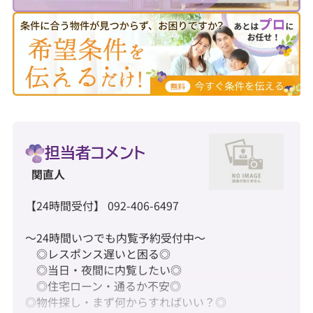
担当者コメント
関直人
【24時間受付】 092-406-6497
～24時間いつでも内覧予約受付中～
◎レスポンス遅いと困る◎
◎当日・夜間に内覧したい◎
◎住宅ローン・通るか不安◎
◎物件探し・まず何からすればいい？◎