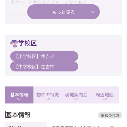
小さなことからなんでも・いつでも♪
〇大規模修繕工事、2024年6月実施済み♪
〇長期修繕計画、有り♪
〇固定資産税額、92,072円♪
学校区
〇アフターサービス保証付き♪
【小学校区】住吉小
【中学校区】住吉中
〇大切なペットと一緒に暮らせます♪
〇水回り一部済みで快適にご入居♪
【暮らし】
基本情報
物件の特徴
現地案内会
周辺地図
◆SUNNY(サニー) 博多住吉店：徒歩1分
◆セブンイレブン 博多美野島1丁目店：徒歩2分
◆博多駅前四郵便局：徒歩2分
基本情報
情報の見方