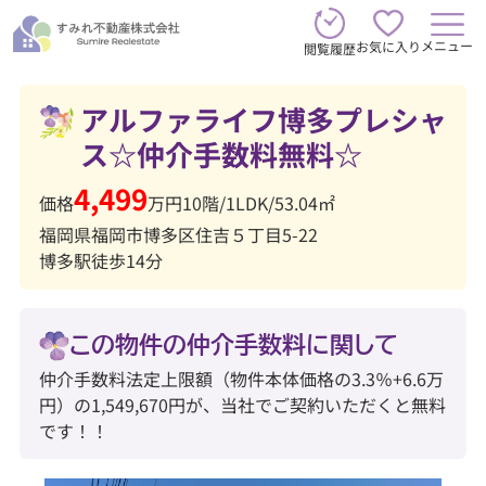
メニュー
お気に入り
閲覧履歴
アルファライフ博多プレシャ
ス☆仲介手数料無料☆
4,499
価格
万円
10階
/
1LDK
/
53.04㎡
福岡県福岡市博多区住吉５丁目5-22
博多駅徒歩14分
この物件の仲介手数料に関して
仲介手数料法定上限額（物件本体価格の3.3％+6.6万
円）の1,549,670円が、当社でご契約いただくと無料
です！！