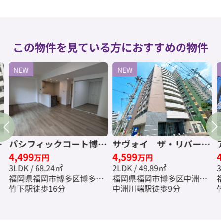
この物件を見ている方におすすめの物件
NEW
NEW
・
パシフィックコート博多
サヴォイ ザ・リバーテ
4,499
4,599
数
駅南☆仲介手数料無料☆
ラス☆仲介手数料無料☆
万円
万円
3LDK / 68.24㎡
2LDK / 49.89㎡
3
福岡県福岡市博多区博多駅
福岡県福岡市博多区中洲中
南５丁目
竹下駅徒歩16分
島町
中洲川端駅徒歩9分