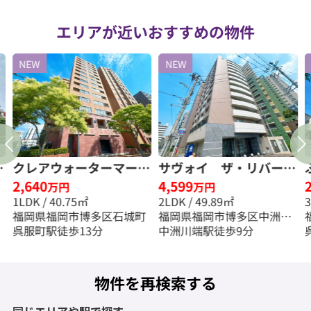
エリアが近いおすすめの物件
NEW
NEW
ガ
クレアウォーターマーク
サヴォイ ザ・リバーテ
2,640
4,599
額
☆仲介手数料無料☆
ラス☆仲介手数料無料☆
万円
万円
1LDK / 40.75㎡
2LDK / 49.89㎡
福岡県福岡市博多区石城町
福岡県福岡市博多区中洲中
呉服町駅徒歩13分
島町
中洲川端駅徒歩9分
物件を再検索する
同じエリアや駅で探す