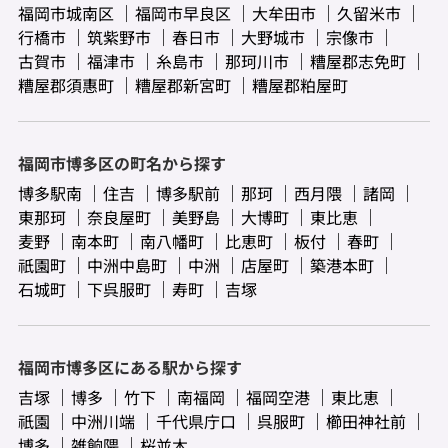
福岡市城南区
福岡市早良区
大牟田市
久留米市
行橋市
筑紫野市
春日市
大野城市
宗像市
古賀市
福津市
糸島市
那珂川市
糟屋郡志免町
糟屋郡須惠町
糟屋郡新宮町
糟屋郡粕屋町
福岡市博多区の町名から探す
博多駅南
住吉
博多駅前
那珂
西月隈
諸岡
東那珂
奈良屋町
美野島
大博町
東比恵
麦野
南本町
南八幡町
比恵町
板付
春町
祇園町
中洲中島町
中洲
店屋町
築港本町
石城町
下呉服町
寿町
吉塚
福岡市博多区にある駅から探す
吉塚
博多
竹下
南福岡
福岡空港
東比恵
祇園
中洲川端
千代県庁口
呉服町
櫛田神社前
博多
雑餉隈
桜並木