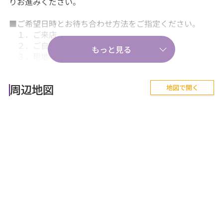
りお進みください。
■ご希望日時とお待ち合わせ方法をご指定ください。
１．ご来店
２．ご自宅送迎
３．現地・最寄駅等でのお待ち合わせ。
【気軽に相談から♪】
地図で開く
■『失敗しない住まい選びのポイント！』、『購入の流
周辺地図
れや住宅ローン等のお金について』、
『購入後に気を付けることって何？』などあらゆる
ご質問にお答えします。
【その他】
■詳しくは、当社スタッフにお問合せください。