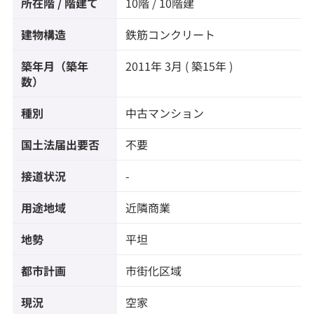
所在階 / 階建て
10階 / 10階建
建物構造
鉄筋コンクリート
築年月（築年
2011年 3月 ( 築15年 )
数）
種別
中古マンション
国土法届出要否
不要
接道状況
-
用途地域
近隣商業
地勢
平坦
都市計画
市街化区域
現況
空家