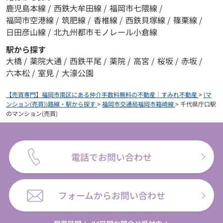
鹿児島本線
/
西鉄大牟田線
/
福岡市七隈線
/
福岡市空港線
/
筑肥線
/
香椎線
/
西鉄貝塚線
/
篠栗線
/
日田彦山線
/
北九州都市モノレール小倉線
駅から探す
大橋
/
薬院大通
/
西鉄平尾
/
薬院
/
高宮
/
桜坂
/
赤坂
/
六本松
/
室見
/
大濠公園
【売買専門】福岡市南区にある仲介手数料無料の不動産｜すみれ不動産
>
(マ
ンション(売買))路線・駅から探す
>
福岡市交通局福岡市箱崎線
>
千代県庁口駅
のマンション(売買)
電話でお問い合わせ
フォームからお問い合わせ