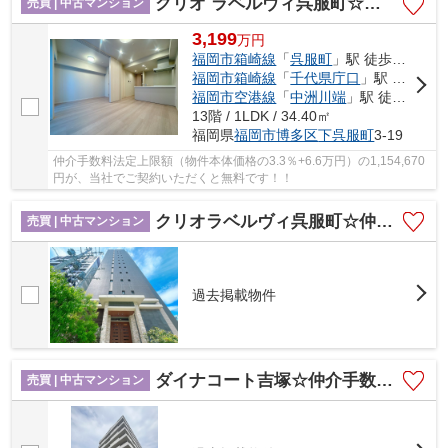
クリオ ラベルヴィ呉服町☆仲介手数料無料☆
売買 | 中古マンション
3,199
万
円
福岡市箱崎線
「
呉服町
」駅 徒歩6分
福岡市箱崎線
「
千代県庁口
」駅 徒歩11分
福岡市空港線
「
中洲川端
」駅 徒歩13分
13階 / 1LDK / 34.40㎡
福岡県
福岡市博多区
下呉服町
3-19
仲介手数料法定上限額（物件本体価格の3.3％+6.6万円）の1,154,670
円が、当社でご契約いただくと無料です！！
クリオラベルヴィ呉服町☆仲介手数料無料☆
売買 | 中古マンション
過去掲載物件
ダイナコート吉塚☆仲介手数料無料☆
売買 | 中古マンション