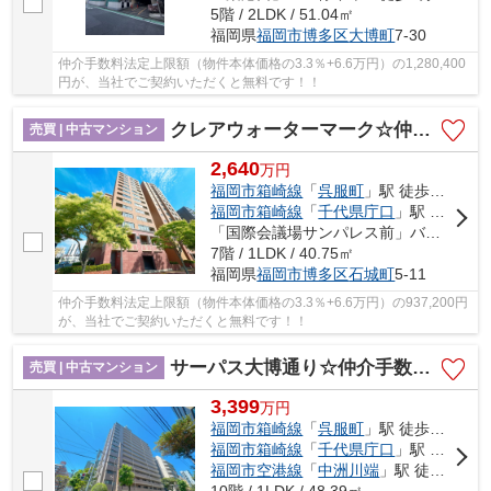
5階 / 2LDK / 51.04㎡
福岡県
福岡市博多区
大博町
7-30
仲介手数料法定上限額（物件本体価格の3.3％+6.6万円）の1,280,400
円が、当社でご契約いただくと無料です！！
クレアウォーターマーク☆仲介手数料無料☆
売買 | 中古マンション
2,640
万
円
福岡市箱崎線
「
呉服町
」駅 徒歩13分
福岡市箱崎線
「
千代県庁口
」駅 徒歩14分
「国際会議場サンパレス前」バス停下車 徒歩2分
7階 / 1LDK / 40.75㎡
福岡県
福岡市博多区
石城町
5-11
仲介手数料法定上限額（物件本体価格の3.3％+6.6万円）の937,200円
が、当社でご契約いただくと無料です！！
サーパス大博通り☆仲介手数料無料☆
売買 | 中古マンション
3,399
万
円
福岡市箱崎線
「
呉服町
」駅 徒歩8分
福岡市箱崎線
「
千代県庁口
」駅 徒歩13分
福岡市空港線
「
中洲川端
」駅 徒歩16分