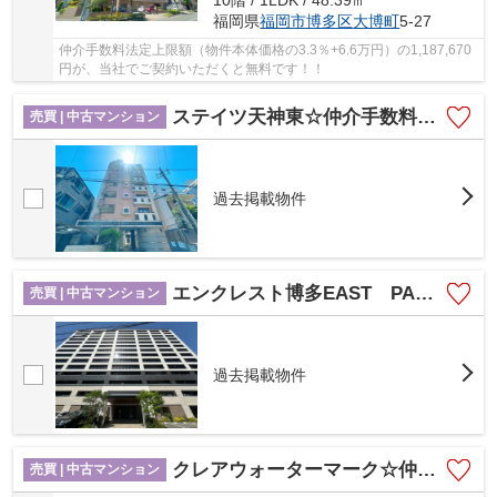
10階 / 1LDK / 48.39㎡
福岡県
福岡市博多区
大博町
5-27
仲介手数料法定上限額（物件本体価格の3.3％+6.6万円）の1,187,670
円が、当社でご契約いただくと無料です！！
ステイツ天神東☆仲介手数料無料☆
売買 | 中古マンション
過去掲載物件
エンクレスト博多EAST PARK☆仲介手数料無料☆
売買 | 中古マンション
過去掲載物件
クレアウォーターマーク☆仲介手数料無料☆
売買 | 中古マンション