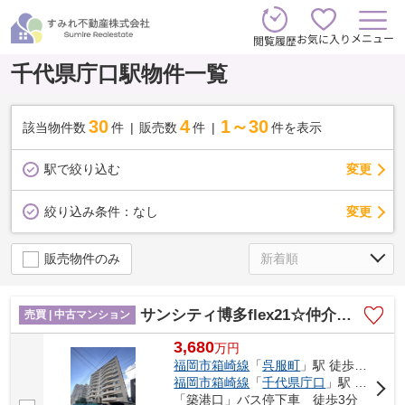
メニュー
お気に入り
閲覧履歴
千代県庁口駅物件一覧
30
4
1～30
該当物件数
件
販売数
件
件を表示
駅で絞り込む
変更
変更
絞り込み条件：
なし
販売物件のみ
サンシティ博多flex21☆仲介手数料無料☆
売買 | 中古マンション
3,680
万
円
福岡市箱崎線
「
呉服町
」駅 徒歩9分
福岡市箱崎線
「
千代県庁口
」駅 徒歩12分
「築港口」バス停下車 徒歩3分