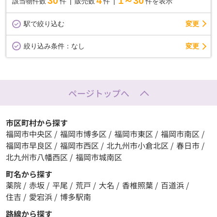
30
4
1～30
該当物件数
件
販売数
件
件を表示
駅で絞り込む
変更
変更
絞り込み条件：
なし
ページトップへ
市区町村から探す
福岡市中央区
/
福岡市博多区
/
福岡市東区
/
福岡市南区
/
福岡市早良区
/
福岡市西区
/
北九州市小倉北区
/
春日市
/
北九州市八幡西区
/
福岡市城南区
町名から探す
薬院
/
赤坂
/
平尾
/
荒戸
/
大名
/
香椎照葉
/
百道浜
/
住吉
/
愛宕浜
/
博多駅南
路線から探す