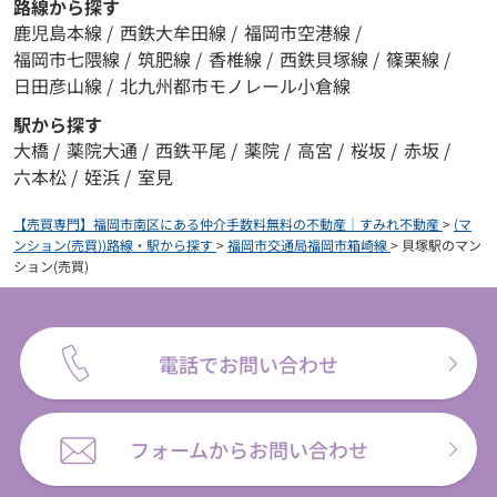
路線から探す
鹿児島本線
/
西鉄大牟田線
/
福岡市空港線
/
福岡市七隈線
/
筑肥線
/
香椎線
/
西鉄貝塚線
/
篠栗線
/
日田彦山線
/
北九州都市モノレール小倉線
駅から探す
大橋
/
薬院大通
/
西鉄平尾
/
薬院
/
高宮
/
桜坂
/
赤坂
/
六本松
/
姪浜
/
室見
【売買専門】福岡市南区にある仲介手数料無料の不動産｜すみれ不動産
>
(マ
ンション(売買))路線・駅から探す
>
福岡市交通局福岡市箱崎線
>
貝塚駅のマン
ション(売買)
電話でお問い合わせ
フォームからお問い合わせ