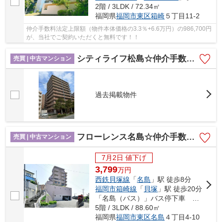
2階 / 3LDK / 72.34㎡
福岡県
福岡市東区
箱崎
５丁目11-2
仲介手数料法定上限額（物件本体価格の3.3％+6.6万円）の986,700円
が、当社でご契約いただくと無料です！！
シティライフ松島☆仲介手数料無料☆
売買 | 中古マンション
過去掲載物件
フローレンス名島☆仲介手数料無料☆
売買 | 中古マンション
7月2日 値下げ
3,799
万
円
西鉄貝塚線
「
名島
」駅 徒歩8分
福岡市箱崎線
「
貝塚
」駅 徒歩20分
「名島（バス）」バス停下車 徒歩6分
5階 / 3LDK / 88.60㎡
福岡県
福岡市東区
名島
４丁目4-10