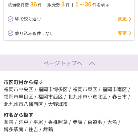
36
3
1～30
該当物件数
件
販売数
件
件を表示
駅で絞り込む
変更
変更
絞り込み条件：
なし
ページトップへ
市区町村から探す
福岡市中央区
/
福岡市博多区
/
福岡市東区
/
福岡市南区
/
福岡市早良区
/
福岡市西区
/
北九州市小倉北区
/
春日市
/
北九州市八幡西区
/
大野城市
町名から探す
薬院
/
荒戸
/
平尾
/
香椎照葉
/
赤坂
/
百道浜
/
大名
/
博多駅南
/
住吉
/
舞鶴