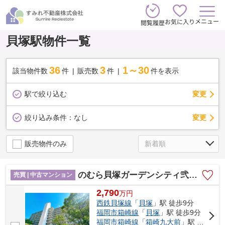
メニュー
お気に入り
閲覧履歴
貝塚駅物件一覧
36
3
1～30
該当物件数
件
販売数
件
件を表示
駅で絞り込む
変更
変更
絞り込み条件：
なし
販売物件のみ
のむら貝塚ガーデンシティ弐番館☆仲介手数料無料☆
売買 | 中古マンション
2,790
万
円
西鉄貝塚線
「
貝塚
」駅 徒歩9分
福岡市箱崎線
「
貝塚
」駅 徒歩9分
福岡市箱崎線
「
箱崎九大前
」駅 徒歩13分