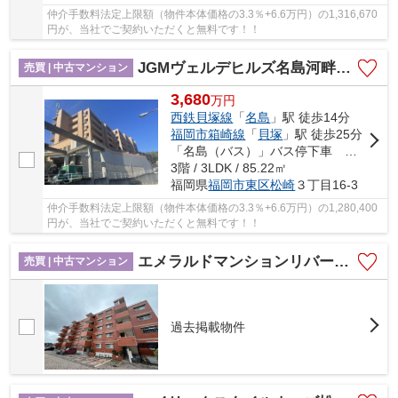
仲介手数料法定上限額（物件本体価格の3.3％+6.6万円）の1,316,670
円が、当社でご契約いただくと無料です！！
JGMヴェルデヒルズ名島河畔公園☆仲介手数料無料☆
売買 | 中古マンション
3,680
万
円
西鉄貝塚線
「
名島
」駅 徒歩14分
福岡市箱崎線
「
貝塚
」駅 徒歩25分
「名島（バス）」バス停下車 徒歩12分
3階 / 3LDK / 85.22㎡
福岡県
福岡市東区
松崎
３丁目16-3
仲介手数料法定上限額（物件本体価格の3.3％+6.6万円）の1,280,400
円が、当社でご契約いただくと無料です！！
エメラルドマンションリバーサイド貝塚☆仲介手数料無料☆
売買 | 中古マンション
過去掲載物件