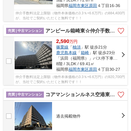
5階 / 3LDK / 72.67㎡
福岡県
福岡市東区
原田
４丁目16-36
仲介手数料法定上限額（物件本体価格の3.3％+6.6万円）の884,400円
が、当社でご契約いただくと無料です！！
アンピール箱崎東☆仲介手数料無料☆
売買 | 中古マンション
2,590
万
円
篠栗線
「
柚須
」駅 徒歩21分
鹿児島本線
「
箱崎
」駅 徒歩23分
「浜田（福岡県）」バス停下車 徒歩7分
8階 / 3LDK / 69.41㎡
福岡県
福岡市東区
原田
４丁目30-27
仲介手数料法定上限額（物件本体価格の3.3％+6.6万円）の920,700円
が、当社でご契約いただくと無料です！！
コアマンションルネス空港東☆仲介手数料無料☆
売買 | 中古マンション
過去掲載物件