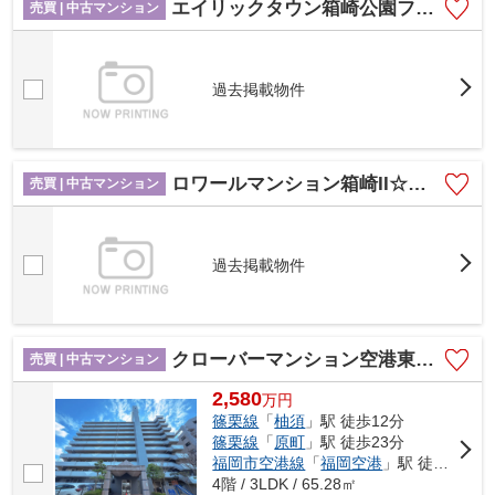
エイリックタウン箱崎公園ファミリア EAST棟☆仲介手数料無料☆
売買 | 中古マンション
過去掲載物件
ロワールマンション箱崎II☆仲介手数料無料☆
売買 | 中古マンション
過去掲載物件
クローバーマンション空港東2☆仲介手数料無料☆
売買 | 中古マンション
2,580
万
円
篠栗線
「
柚須
」駅 徒歩12分
篠栗線
「
原町
」駅 徒歩23分
福岡市空港線
「
福岡空港
」駅 徒歩30分
4階 / 3LDK / 65.28㎡