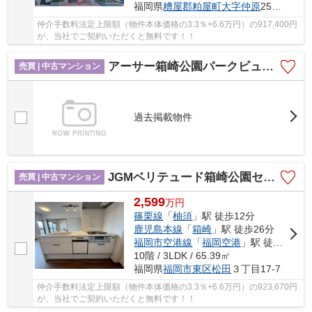
福岡県
糟屋郡粕屋町
大字仲原
2511-11
仲介手数料法定上限額（物件本体価格の3.3％+6.6万円）の917,400円
が、当社でご契約いただくと無料です！！
アーサー箱崎公園パークビュー☆仲介手数料無料☆
売買 | 中古マンション
過去掲載物件
JGMベリテュード箱崎公園セカンドステージ☆仲介手数料無料☆
売買 | 中古マンション
2,599
万
円
篠栗線
「
柚須
」駅 徒歩12分
鹿児島本線
「
箱崎
」駅 徒歩26分
福岡市空港線
「
福岡空港
」駅 徒歩41分
10階 / 3LDK / 65.39㎡
福岡県
福岡市東区
松田
３丁目17-7
仲介手数料法定上限額（物件本体価格の3.3％+6.6万円）の923,670円
が、当社でご契約いただくと無料です！！