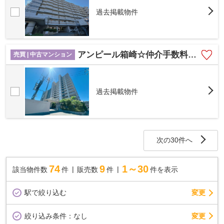
過去掲載物件
アンピール箱崎☆仲介手数料無料☆
売買 | 中古マンション
過去掲載物件
次の30件へ
74
9
1～30
該当物件数
件
販売数
件
件を表示
駅で絞り込む
変更
変更
絞り込み条件：
なし