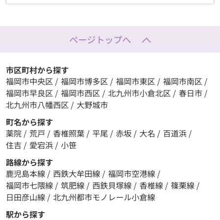
ページトップへ
市区町村から探す
福岡市中央区
/
福岡市博多区
/
福岡市東区
/
福岡市南区
/
福岡市早良区
/
福岡市西区
/
北九州市小倉北区
/
春日市
/
北九州市八幡西区
/
大野城市
町名から探す
薬院
/
荒戸
/
香椎照葉
/
平尾
/
赤坂
/
大名
/
百道浜
/
住吉
/
愛宕浜
/
小笹
路線から探す
鹿児島本線
/
西鉄大牟田線
/
福岡市空港線
/
福岡市七隈線
/
筑肥線
/
西鉄貝塚線
/
香椎線
/
篠栗線
/
日田彦山線
/
北九州都市モノレール小倉線
駅から探す