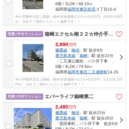
6階 / 3LDK / 68.10㎡
福岡県
福岡市東区
松田
３丁目15-6
仲介手数料法定上限額（物件本体価格の3.3％+6.6万円）の818,400円
が、当社でご契約いただくと無料です！！
箱崎エクセル南２２☆仲介手数料無料☆
売買 | 中古マンション
2,890
万
円
篠栗線
「
柚須
」駅 徒歩9分
鹿児島本線
「
箱崎
」駅 徒歩22分
「二又瀬公園前」バス停下車 徒歩8分
5階 / 4LDK / 79.54㎡
福岡県
福岡市東区
二又瀬新町
14-25
仲介手数料法定上限額（物件本体価格の3.3％+6.6万円）の1,019,700
円が、当社でご契約いただくと無料です！！
エバーライフ箱崎第二
売買 | 中古マンション
2,480
万
円
篠栗線
「
柚須
」駅 徒歩22分
鹿児島本線
「
箱崎
」駅 徒歩26分
「原田東町」バス停下車 徒歩5分