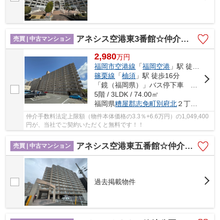
アネシス空港東3番館☆仲介手数料無料☆
売買 | 中古マンション
2,980
万
円
福岡市空港線
「
福岡空港
」駅 徒歩18分
篠栗線
「
柚須
」駅 徒歩16分
「鏡（福岡県）」バス停下車 徒歩6分
5階 / 3LDK / 74.00㎡
福岡県
糟屋郡志免町
別府北
２丁目3-3
仲介手数料法定上限額（物件本体価格の3.3％+6.6万円）の1,049,400
円が、当社でご契約いただくと無料です！！
アネシス空港東五番館☆仲介手数料無料☆
売買 | 中古マンション
過去掲載物件