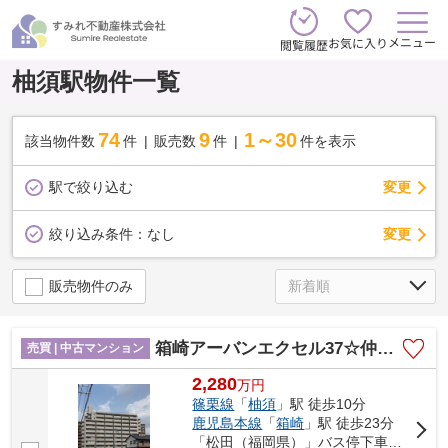
メニュー
お気に入り
閲覧履歴
柚須駅物件一覧
74
9
1～30
該当物件数
件
販売数
件
件を表示
駅で絞り込む
変更
変更
絞り込み条件：
なし
販売物件のみ
箱崎アーバンエクセル37☆仲介手数料無料☆
売買 | 中古マンション
2,280
万
円
篠栗線
「
柚須
」駅 徒歩10分
鹿児島本線
「
箱崎
」駅 徒歩23分
「松田（福岡県）」バス停下車 徒歩9分