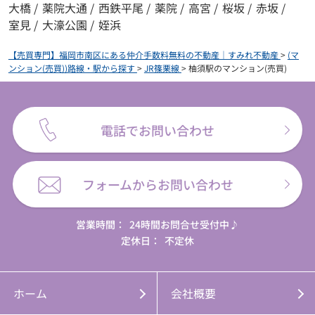
大橋
/
薬院大通
/
西鉄平尾
/
薬院
/
高宮
/
桜坂
/
赤坂
/
室見
/
大濠公園
/
姪浜
【売買専門】福岡市南区にある仲介手数料無料の不動産｜すみれ不動産
>
(マ
ンション(売買))路線・駅から探す
>
JR篠栗線
>
柚須駅のマンション(売買)
電話でお問い合わせ
フォームからお問い合わせ
営業時間：
24時間お問合せ受付中♪
定休日：
不定休
ホーム
会社概要