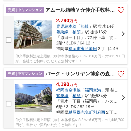
アムール箱崎Ｖ☆仲介手数料無料☆
売買 | 中古マンション
2,790
万
円
鹿児島本線
「
箱崎
」駅 徒歩14分
篠栗線
「
柚須
」駅 徒歩16分
「原田一丁目」バス停下車 徒歩5分
2階 / 3LDK / 64.12㎡
福岡県
福岡市東区
原田
３丁目4-49
仲介手数料法定上限額（物件本体価格の3.3％+6.6万円）の986,700円
が、当社でご契約いただくと無料です！！
パーク・サンリヤン博多の森Ⅰ・Ⅱ番館☆仲介手数料無料☆
売買 | 中古マンション
4,190
万
円
福岡市空港線
「
福岡空港
」駅 徒歩14分
篠栗線
「
柚須
」駅 徒歩34分
「青木一丁目（福岡県）」バス停下車 徒歩5分
6階 / 3LDK / 82.19㎡
福岡県
糟屋郡志免町
別府西
２丁目24-2
仲介手数料法定上限額（物件本体価格の3.3％+6.6万円）の1,448,700
円が、当社でご契約いただくと無料です！！