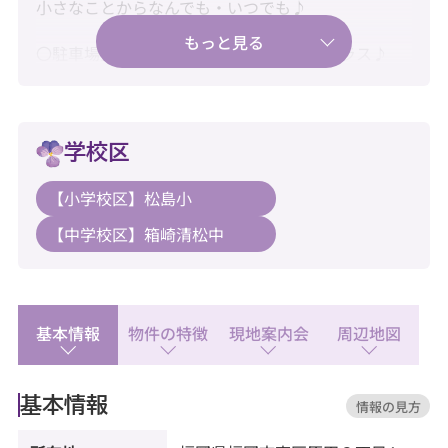
小さなことからなんでも・いつでも♪
〇駐車場空有で毎日の暮らしにゆとりをプラス♪
〇新耐震基準・住宅ローン控除利用可♪
〇水回り新品交換済みで快適にご入居♪
学校区
【教育】
【小学校区】松島小
◆松島小学校：徒歩12分
【中学校区】箱崎清松中
◆箱崎清松中学校：徒歩10分
【暮らし】
◆TRIAL GO 原田1丁目店：徒歩7分
◆セブンイレブン 福岡原田1丁目店：徒歩5分
基本情報
物件の特徴
現地案内会
周辺地図
◆ドラッグストア マツモトキヨシ 松島店：徒歩8分
基本情報
情報の見方