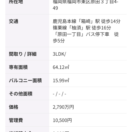
所在地
福岡県
福岡市東区
原田
３丁目4-
49
交通
鹿児島本線
「
箱崎
」駅 徒歩14分
篠栗線
「
柚須
」駅 徒歩16分
「原田一丁目」バス停下車 徒
歩5分
間取り / 詳細
3LDK/
専有面積
64.12㎡
バルコニー面積
15.99㎡
その他面積
- / - / -
価格
2,790万円
管理費
10,500円