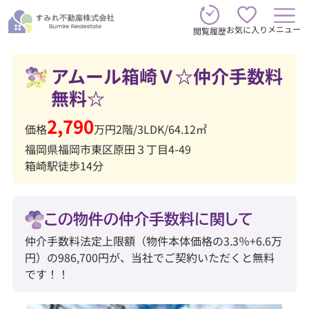
メニュー
お気に入り
閲覧履歴
アムール箱崎Ｖ☆仲介手数料
無料☆
2,790
価格
万円
2階
/
3LDK
/
64.12㎡
福岡県福岡市東区原田３丁目4-49
箱崎駅徒歩14分
この物件の仲介手数料に関して
仲介手数料法定上限額（物件本体価格の3.3％+6.6万
円）の986,700円が、当社でご契約いただくと無料
です！！