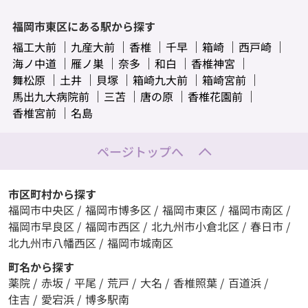
福岡市東区にある駅から探す
福工大前
九産大前
香椎
千早
箱崎
西戸崎
海ノ中道
雁ノ巣
奈多
和白
香椎神宮
舞松原
土井
貝塚
箱崎九大前
箱崎宮前
馬出九大病院前
三苫
唐の原
香椎花園前
香椎宮前
名島
ページトップへ
市区町村から探す
福岡市中央区
/
福岡市博多区
/
福岡市東区
/
福岡市南区
/
福岡市早良区
/
福岡市西区
/
北九州市小倉北区
/
春日市
/
北九州市八幡西区
/
福岡市城南区
町名から探す
薬院
/
赤坂
/
平尾
/
荒戸
/
大名
/
香椎照葉
/
百道浜
/
住吉
/
愛宕浜
/
博多駅南