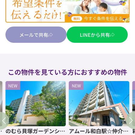
メールで共有
LINEから共有
この物件を見ている方におすすめの物件
NEW
NEW
公
のむら貝塚ガーデンシテ
アムール和白駅☆仲介手