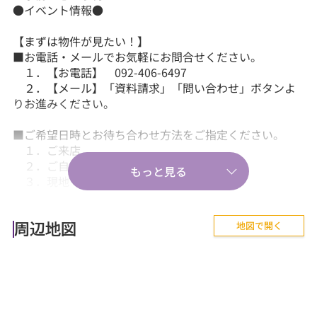
●イベント情報●
【まずは物件が見たい！】
■お電話・メールでお気軽にお問合せください。
１．【お電話】 092-406-6497
２．【メール】「資料請求」「問い合わせ」ボタンよ
りお進みください。
■ご希望日時とお待ち合わせ方法をご指定ください。
１．ご来店
２．ご自宅送迎
３．現地・最寄駅等でのお待ち合わせ。
【気軽に相談から♪】
地図で開く
■『失敗しない住まい選びのポイント！』、『購入の流
周辺地図
れや住宅ローン等のお金について』、
『購入後に気を付けることって何？』などあらゆる
ご質問にお答えします。
【その他】