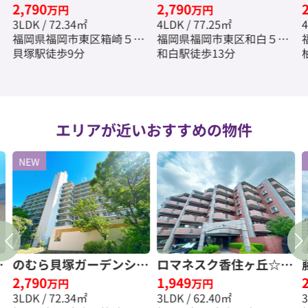
2,790
2,790
仲
ィ弐番館☆仲介手数料無
数料無料☆
万円
万円
3LDK / 72.34㎡
4LDK / 77.25㎡
4
料☆
福岡県福岡市東区箱崎５丁
福岡県福岡市東区和白５丁
目
貝塚駅徒歩9分
目
和白駅徒歩13分
エリアが近いおすすめの物件
NEW
Ｉ
のむら貝塚ガーデンシテ
ロマネスク香住ヶ丘☆仲
2,790
1,949
ィ弐番館☆仲介手数料無
介手数料無料☆
万円
万円
3LDK / 72.34㎡
3LDK / 62.40㎡
料☆