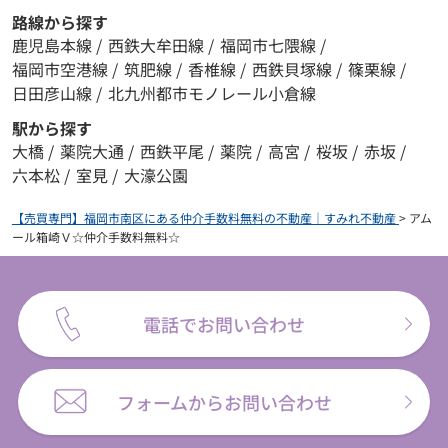
路線から探す
鹿児島本線
/
西鉄大牟田線
/
福岡市七隈線
/
福岡市空港線
/
筑肥線
/
香椎線
/
西鉄貝塚線
/
篠栗線
/
日田彦山線
/
北九州都市モノレール小倉線
駅から探す
大橋
/
薬院大通
/
西鉄平尾
/
薬院
/
高宮
/
桜坂
/
赤坂
/
六本松
/
室見
/
大濠公園
【売買専門】福岡市南区にある仲介手数料無料の不動産｜すみれ不動産
>
アム
ール箱崎Ｖ☆仲介手数料無料☆
電話でお問い合わせ
フォームからお問い合わせ