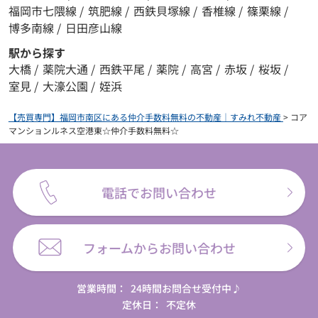
福岡市七隈線
/
筑肥線
/
西鉄貝塚線
/
香椎線
/
篠栗線
/
博多南線
/
日田彦山線
駅から探す
大橋
/
薬院大通
/
西鉄平尾
/
薬院
/
高宮
/
赤坂
/
桜坂
/
室見
/
大濠公園
/
姪浜
【売買専門】福岡市南区にある仲介手数料無料の不動産｜すみれ不動産
>
コア
マンションルネス空港東☆仲介手数料無料☆
電話でお問い合わせ
フォームからお問い合わせ
営業時間：
24時間お問合せ受付中♪
定休日：
不定休