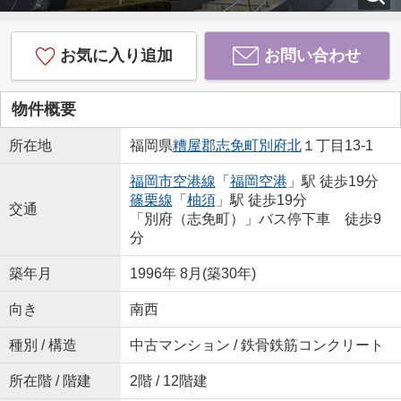
お気に入り追加
お問い合わせ
物件概要
所在地
福岡県
糟屋郡志免町
別府北
１丁目13-1
福岡市空港線
「
福岡空港
」駅 徒歩19分
篠栗線
「
柚須
」駅 徒歩19分
交通
「別府（志免町）」バス停下車 徒歩9
分
築年月
1996年 8月(築30年)
向き
南西
種別 / 構造
中古マンション / 鉄骨鉄筋コンクリート
所在階 / 階建
2階 / 12階建