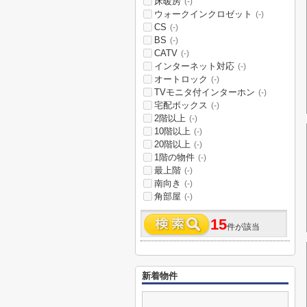
床暖房
(-)
ウォークインクロゼット
(-)
CS
(-)
BS
(-)
CATV
(-)
インターネット対応
(-)
オートロック
(-)
TVモニタ付インターホン
(-)
宅配ボックス
(-)
2階以上
(-)
10階以上
(-)
20階以上
(-)
1階の物件
(-)
最上階
(-)
南向き
(-)
角部屋
(-)
15
件が該当
新着物件