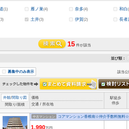
道
雁ノ巣
奈多
和白
(1)
(4)
(4)
土井
伊賀
長者
(3)
(3)
(2)
15
件が該当
並び順：
募集中のみ表示
該当公
外観
/
間取り図
価格
駅徒歩
停歩
交通 / 所在地
間取り/面積
コアマンション香椎南☆仲介手数料無料☆
中古マンション
1,990
万円