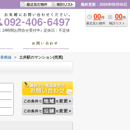
最終更新：2026年08月06日
00
00
件
件
最近見た物件
検討リスト
：24時間お問合せ受付中♪
定休日：不定休
R香椎線
>
土井駅のマンション(売買)