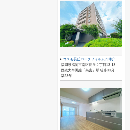
コスモ長丘パークフォルム☆仲介手数料無料☆
福岡県福岡市南区長丘２丁目13-13
西鉄大牟田線「高宮」駅 徒歩33分
築23年