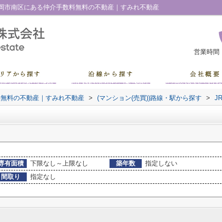
岡市南区にある仲介手数料無料の不動産｜すみれ不動産
営業時間
料無料の不動産｜すみれ不動産
>
(マンション(売買))路線・駅から探す
>
J
専有面積
下限なし～上限なし
築年数
指定しない
間取り
指定なし