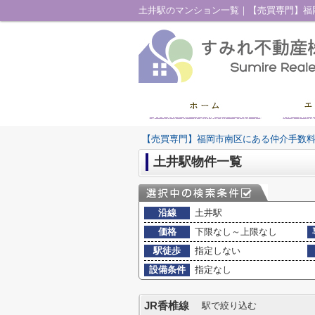
土井駅のマンション一覧｜【売買専門】福
【売買専門】福岡市南区にある仲介手数
土井駅物件一覧
沿線
土井駅
価格
下限なし～上限なし
駅徒歩
指定しない
設備条件
指定なし
JR香椎線
駅で絞り込む