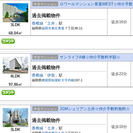
ロワールマンション青葉WEST☆仲介手
中古マンション
過去掲載物件
徒歩16分
香椎線
「
土井
」駅
3LDK
福岡県
福岡市東区
青葉
７丁目38-11
68.04㎡
サンライフA棟☆仲介手数料半額☆
中古マンション
過去掲載物件
徒歩22分
香椎線
「
伊賀
」駅
4LDK
福岡県
糟屋郡粕屋町
大字内橋
197-1
97.86㎡
JGMシュリアン土井☆仲介手数料無料☆
中古マンション
過去掲載物件
徒歩10分
香椎線
「
土井
」駅
3LDK