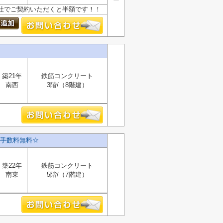
、当社でご契約いただくと半額です！！
築21年
鉄筋コンクリート
南西
3階/（8階建）
手数料無料☆
築22年
鉄筋コンクリート
南東
5階/（7階建）