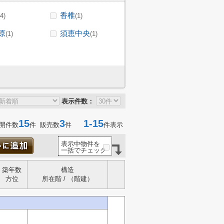
香椎
(4)
(1)
原
須恵中央
(1)
(1)
表示件数：
15
3
1-15
開件数
件 販売数
件
件表示
表示中物件を
一括でチェック
築年数
構造
方位
所在階 / （階建）