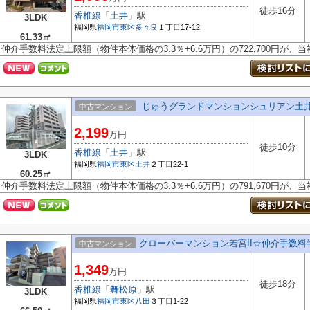
徒歩16分
香椎線
「
土井
」駅
3LDK
福岡県
福岡市東区
多々良
１丁目17-12
61.33㎡
仲介手数料法定上限額（物件本体価格の3.3％+6.6万円）の722,700円が
じゅうグランドマンションシュリアン土
中古マンション
2,199
万円
徒歩10分
香椎線
「
土井
」駅
3LDK
福岡県
福岡市東区
土井
２丁目22-1
60.25㎡
仲介手数料法定上限額（物件本体価格の3.3％+6.6万円）の791,670円が
クローバーマンション若宮II☆仲介手数料
中古マンション
1,349
万円
徒歩18分
香椎線
「
舞松原
」駅
3LDK
福岡県
福岡市東区
八田
３丁目1-22