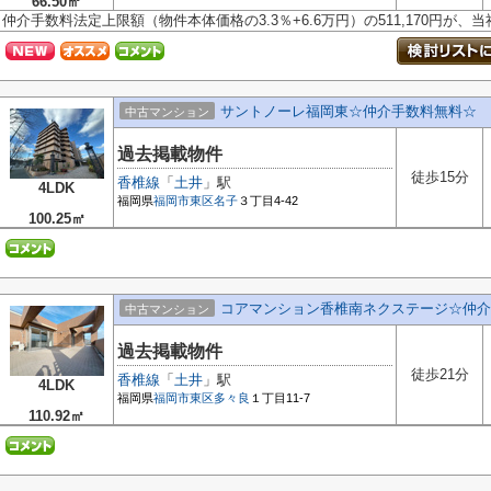
66.50㎡
仲介手数料法定上限額（物件本体価格の3.3％+6.6万円）の511,170円が
サントノーレ福岡東☆仲介手数料無料☆
中古マンション
過去掲載物件
徒歩15分
香椎線
「
土井
」駅
4LDK
福岡県
福岡市東区
名子
３丁目4-42
100.25㎡
コアマンション香椎南ネクステージ☆仲介
中古マンション
過去掲載物件
徒歩21分
香椎線
「
土井
」駅
4LDK
福岡県
福岡市東区
多々良
１丁目11-7
110.92㎡