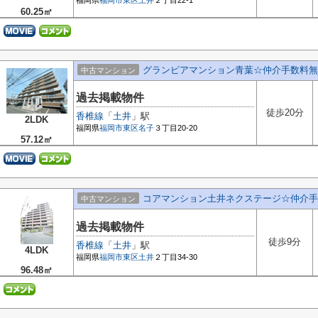
福岡県
福岡市東区
土井
２丁目22-1
60.25㎡
グランピアマンション青葉☆仲介手数料無
中古マンション
過去掲載物件
徒歩20分
香椎線
「
土井
」駅
2LDK
福岡県
福岡市東区
名子
３丁目20-20
57.12㎡
コアマンション土井ネクステージ☆仲介手
中古マンション
過去掲載物件
徒歩9分
香椎線
「
土井
」駅
4LDK
福岡県
福岡市東区
土井
２丁目34-30
96.48㎡