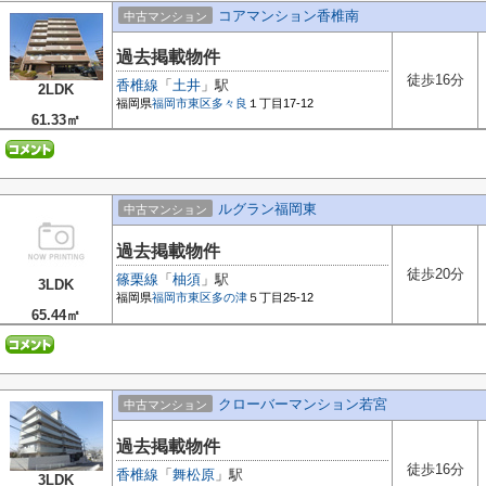
コアマンション香椎南
中古マンション
過去掲載物件
徒歩16分
香椎線
「
土井
」駅
2LDK
福岡県
福岡市東区
多々良
１丁目17-12
61.33㎡
ルグラン福岡東
中古マンション
過去掲載物件
徒歩20分
篠栗線
「
柚須
」駅
3LDK
福岡県
福岡市東区
多の津
５丁目25-12
65.44㎡
クローバーマンション若宮
中古マンション
過去掲載物件
徒歩16分
香椎線
「
舞松原
」駅
3LDK