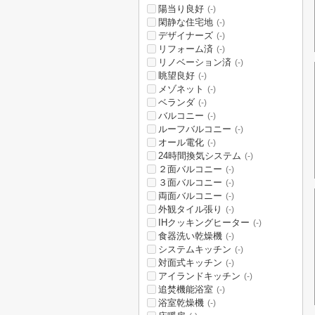
陽当り良好
(-)
閑静な住宅地
(-)
デザイナーズ
(-)
リフォーム済
(-)
リノベーション済
(-)
眺望良好
(-)
メゾネット
(-)
ベランダ
(-)
バルコニー
(-)
ルーフバルコニー
(-)
オール電化
(-)
24時間換気システム
(-)
２面バルコニー
(-)
３面バルコニー
(-)
両面バルコニー
(-)
外観タイル張り
(-)
IHクッキングヒーター
(-)
食器洗い乾燥機
(-)
システムキッチン
(-)
対面式キッチン
(-)
アイランドキッチン
(-)
追焚機能浴室
(-)
浴室乾燥機
(-)