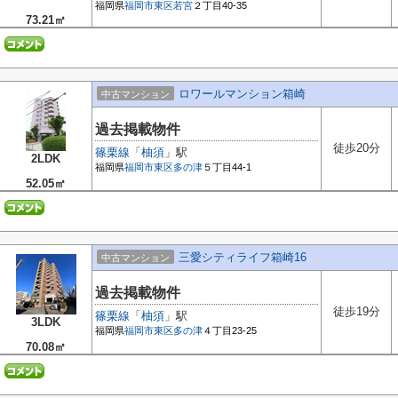
福岡県
福岡市東区
若宮
２丁目40-35
73.21㎡
ロワールマンション箱崎
中古マンション
過去掲載物件
徒歩20分
篠栗線
「
柚須
」駅
2LDK
福岡県
福岡市東区
多の津
５丁目44-1
52.05㎡
三愛シティライフ箱崎16
中古マンション
過去掲載物件
徒歩19分
篠栗線
「
柚須
」駅
3LDK
福岡県
福岡市東区
多の津
４丁目23-25
70.08㎡