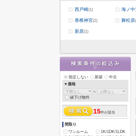
西戸崎
海ノ中
(1)
香椎神宮
舞松原
(2)
新原
(1)
指定しない
新築
中古
▼価格
～
値下げ物件
15
件が該当
間取り
ワンルーム
1K/1DK/1LDK