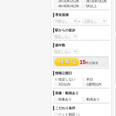
2K/2DK/2LDK
3K/3DK/3LDK
4K/4DK/4LDK
5K以上
専有面積
～
駅からの徒歩
築年数
15
件が該当
情報公開日
指定しない
本日
3日以内
1週間以内
画像・動画あり
画像あり
動画あり
こだわり条件
ペット相談
(-)