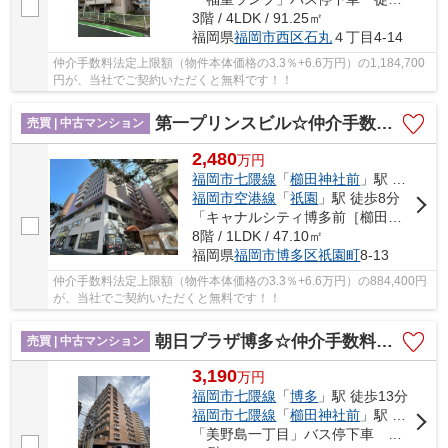
3階 / 4LDK / 91.25㎡
福岡県
福岡市西区
石丸
４丁目4-14
仲介手数料法定上限額（物件本体価格の3.3％+6.6万円）の1,184,700
円が、当社でご契約いただくと無料です！！
第一プリンスビル☆仲介手数料無料☆
売買 | 中古マンション
2,480
万
円
福岡市七隈線
「
櫛田神社前
」駅 徒歩2分
福岡市空港線
「
祇園
」駅 徒歩8分
「キャナルシティ博多前［櫛田神社前駅］」バス停下車 徒歩2分
8階 / 1LDK / 47.10㎡
福岡県
福岡市博多区
祇園町
8-13
仲介手数料法定上限額（物件本体価格の3.3％+6.6万円）の884,400円
が、当社でご契約いただくと無料です！！
朝日プラザ博多☆仲介手数料無料☆
売買 | 中古マンション
3,190
万
円
福岡市七隈線
「
博多
」駅 徒歩13分
福岡市七隈線
「
櫛田神社前
」駅 徒歩19分
「美野島一丁目」バス停下車 徒歩3分