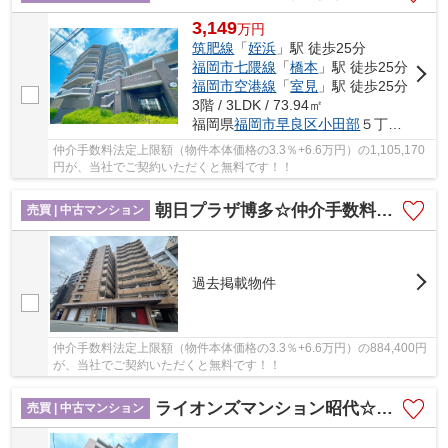
3,149
万
円
筑肥線
「
姪浜
」駅 徒歩25分
福岡市七隈線
「
橋本
」駅 徒歩25分
福岡市空港線
「
室見
」駅 徒歩25分
3階 / 3LDK / 73.94㎡
福岡県
福岡市早良区
小田部
５丁目26-15
仲介手数料法定上限額（物件本体価格の3.3％+6.6万円）の1,105,170
円が、当社でご契約いただくと無料です！！
朝日プラザ博多☆仲介手数料無料☆
売買 | 中古マンション
過去掲載物件
仲介手数料法定上限額（物件本体価格の3.3％+6.6万円）の884,400円
が、当社でご契約いただくと無料です！！
ライオンズマンション昭代☆仲介手数料無料☆
売買 | 中古マンション