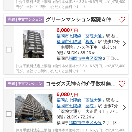
仲介手数料法定上限額（物件本体価格の3.3％+6.6万円）の1,478,400
円が、当社でご契約いただくと無料です！！
グリーンマンション薬院☆仲介手数料無料☆
売買 | 中古マンション
6,080
万
円
福岡市七隈線
「
薬院大通
」駅 徒歩6分
福岡市七隈線
「
桜坂
」駅 徒歩12分
「南薬院」バス停下車 徒歩3分
9階 / 3LDK / 88.26㎡
福岡県
福岡市中央区
薬院
２丁目6-19
仲介手数料法定上限額（物件本体価格の3.3％+6.6万円）の2,072,400
円が、当社でご契約いただくと無料です！！
コモダス天神☆仲介手数料無料☆
売買 | 中古マンション
6,080
万
円
福岡市七隈線
「
薬院大通
」駅 徒歩7分
福岡市七隈線
「
薬院
」駅 徒歩7分
「薬院大通り〔大正通り〕」バス停下車 徒歩4分
8階 / 2LDK / 72.24㎡
福岡県
福岡市中央区
今泉
２丁目3-41
仲介手数料法定上限額（物件本体価格の3.3％+6.6万円）の2,072,400