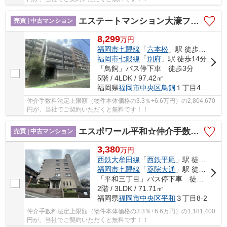
エステートマンション大濠フローレス☆仲介手数料無料☆
売買 | 中古マンション
8,299
万
円
福岡市七隈線
「
六本松
」駅 徒歩13分
福岡市七隈線
「
別府
」駅 徒歩14分
「鳥飼」バス停下車 徒歩3分
5階 / 4LDK / 97.42㎡
福岡県
福岡市中央区
鳥飼
１丁目4-15
仲介手数料法定上限額（物件本体価格の3.3％+6.6万円）の2,804,670
円が、当社でご契約いただくと無料です！！
エスポワール平和☆仲介手数料無料☆
売買 | 中古マンション
3,380
万
円
西鉄大牟田線
「
西鉄平尾
」駅 徒歩16分
福岡市七隈線
「
薬院大通
」駅 徒歩27分
「平和三丁目」バス停下車 徒歩3分
2階 / 3LDK / 71.71㎡
福岡県
福岡市中央区
平和
３丁目8-2
仲介手数料法定上限額（物件本体価格の3.3％+6.6万円）の1,181,400
円が、当社でご契約いただくと無料です！！