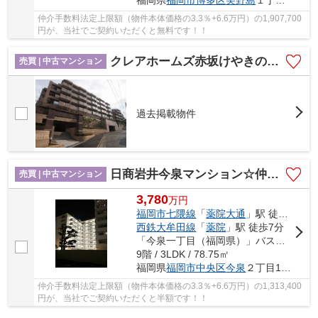
福岡県
福岡市博多区
美野島
１丁目1-1
仲介手数料法定上限額（物件本体価格の3.3％+6.6万円）の1,907,700
円が、当社でご契約いただくと無料です！！
クレアホームズ赤坂けやきの杜☆仲介手数料無料☆
売買 | 中古マンション
過去掲載物件
日商岩井今泉マンション☆仲介手数料半額☆
売買 | 中古マンション
3,780
万
円
福岡市七隈線
「
薬院大通
」駅 徒歩8分
西鉄大牟田線
「
薬院
」駅 徒歩7分
「今泉一丁目（福岡県）」バス停下車 徒歩7分
9階 / 3LDK / 78.75㎡
福岡県
福岡市中央区
今泉
２丁目1-28
仲介手数料法定上限額（物件本体価格の3.3％+6.6万円）の1,313,400
円が、当社でご契約いただくと半額です！！