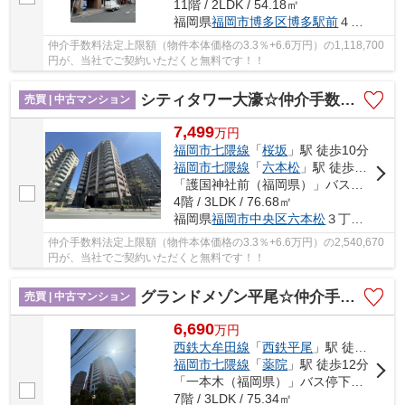
11階 / 2LDK / 54.18㎡
福岡県
福岡市博多区
博多駅前
４丁目33-11
仲介手数料法定上限額（物件本体価格の3.3％+6.6万円）の1,118,700
円が、当社でご契約いただくと無料です！！
シティタワー大濠☆仲介手数料無料☆
売買 | 中古マンション
7,499
万
円
福岡市七隈線
「
桜坂
」駅 徒歩10分
福岡市七隈線
「
六本松
」駅 徒歩8分
「護国神社前（福岡県）」バス停下車 徒歩2分
4階 / 3LDK / 76.68㎡
福岡県
福岡市中央区
六本松
３丁目12-20
仲介手数料法定上限額（物件本体価格の3.3％+6.6万円）の2,540,670
円が、当社でご契約いただくと無料です！！
グランドメゾン平尾☆仲介手数料無料☆
売買 | 中古マンション
6,690
万
円
西鉄大牟田線
「
西鉄平尾
」駅 徒歩6分
福岡市七隈線
「
薬院
」駅 徒歩12分
「一本木（福岡県）」バス停下車 徒歩2分
7階 / 3LDK / 75.34㎡