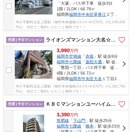
「大濠」バス停下車 徒歩3分
1階 / 2LDK / 66.78㎡
福岡県
福岡市中央区
草香江
２丁目12-4
仲介手数料法定上限額（物件本体価格の3.3％+6.6万円）の1,148,400
円が、当社でご契約いただくと無料です！！
ライオンズマンション大名☆仲介手数料無料☆
売買 | 中古マンション
3,990
万
円
福岡市空港線
「
赤坂
」駅 徒歩9分
福岡市七隈線
「
薬院大通
」駅 徒歩10分
「警固一丁目」バス停下車 徒歩3分
4階 / 2LDK / 56.72㎡
福岡県
福岡市中央区
大名
１丁目2-20
仲介手数料法定上限額（物件本体価格の3.3％+6.6万円）の1,382,700
円が、当社でご契約いただくと無料です！！
ＫＢＣマンションユーハイム福重☆仲介手数料無料☆
売買 | 中古マンション
3,390
万
円
筑肥線
「
下山門
」駅 徒歩25分
福岡市七隈線
「
橋本
」駅 徒歩23分
「福重ランプ」バス停下車 徒歩3分