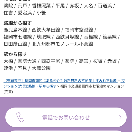
薬院
/
荒戸
/
香椎照葉
/
平尾
/
赤坂
/
大名
/
百道浜
/
住吉
/
愛宕浜
/
小笹
路線から探す
鹿児島本線
/
西鉄大牟田線
/
福岡市空港線
/
福岡市七隈線
/
筑肥線
/
西鉄貝塚線
/
香椎線
/
篠栗線
/
日田彦山線
/
北九州都市モノレール小倉線
駅から探す
大橋
/
薬院大通
/
西鉄平尾
/
薬院
/
高宮
/
桜坂
/
赤坂
/
姪浜
/
室見
/
大濠公園
【売買専門】福岡市南区にある仲介手数料無料の不動産｜すみれ不動産
>
(マ
ンション(売買))路線・駅から探す
>
福岡市交通局福岡市七隈線のマンション
(売買)
電話でお問い合わせ