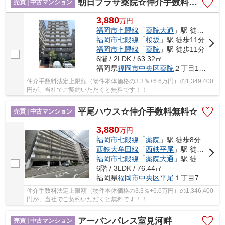
朝日プラザ薬院☆仲介手数料無料☆
売買 | 中古マンション
3,880
万
円
福岡市七隈線
「
薬院大通
」駅 徒歩5分
福岡市七隈線
「
桜坂
」駅 徒歩11分
福岡市七隈線
「
薬院
」駅 徒歩11分
6階 / 2LDK / 63.32㎡
福岡県
福岡市中央区
薬院
２丁目11-10
仲介手数料法定上限額（物件本体価格の3.3％+6.6万円）の1,349,400
円が、当社でご契約いただくと無料です！！
平尾ハウス☆仲介手数料無料☆
売買 | 中古マンション
3,880
万
円
福岡市七隈線
「
薬院
」駅 徒歩8分
西鉄大牟田線
「
西鉄平尾
」駅 徒歩9分
福岡市七隈線
「
薬院大通
」駅 徒歩12分
6階 / 3LDK / 76.44㎡
福岡県
福岡市中央区
平尾
１丁目7-20
仲介手数料法定上限額（物件本体価格の3.3％+6.6万円）の1,346,400
円が、当社でご契約いただくと無料です！！
アーバンパレス室見河畔
売買 | 中古マンション