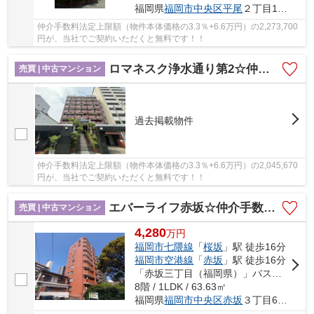
福岡県
福岡市中央区
平尾
２丁目11-11
仲介手数料法定上限額（物件本体価格の3.3％+6.6万円）の2,273,700
円が、当社でご契約いただくと無料です！！
ロマネスク浄水通り第2☆仲介手数料無料☆
売買 | 中古マンション
過去掲載物件
仲介手数料法定上限額（物件本体価格の3.3％+6.6万円）の2,045,670
円が、当社でご契約いただくと無料です！！
エバーライフ赤坂☆仲介手数料無料☆
売買 | 中古マンション
4,280
万
円
福岡市七隈線
「
桜坂
」駅 徒歩16分
福岡市空港線
「
赤坂
」駅 徒歩16分
「赤坂三丁目（福岡県）」バス停下車 徒歩3分
8階 / 1LDK / 63.63㎡
福岡県
福岡市中央区
赤坂
３丁目6-42