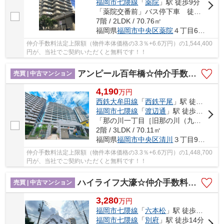
福岡市七隈線
「
薬院
」駅 徒歩9分
「薬院交番前」バス停下車 徒歩2分
7階 / 2LDK / 70.76㎡
福岡県
福岡市中央区
薬院
４丁目6-22
仲介手数料法定上限額（物件本体価格の3.3％+6.6万円）の1,544,400
円が、当社でご契約いただくと無料です！！
アンピール百年橋☆仲介手数料無料☆
売買 | 中古マンション
4,190
万
円
西鉄大牟田線
「
西鉄平尾
」駅 徒歩13分
福岡市七隈線
「
渡辺通
」駅 徒歩15分
「那の川一丁目［旧那の川（九電工前）］」バス停下車 徒歩3分
2階 / 3LDK / 70.11㎡
福岡県
福岡市中央区
清川
３丁目9-23
仲介手数料法定上限額（物件本体価格の3.3％+6.6万円）の1,448,700
円が、当社でご契約いただくと無料です！！
ハイライフ大濠☆仲介手数料無料☆
売買 | 中古マンション
3,280
万
円
福岡市七隈線
「
六本松
」駅 徒歩9分
福岡市七隈線
「
別府
」駅 徒歩14分