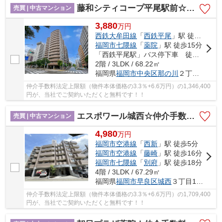
藤和シティコープ平尾駅前☆仲介手数料無料☆
売買 | 中古マンション
3,880
万
円
西鉄大牟田線
「
西鉄平尾
」駅 徒歩2分
福岡市七隈線
「
薬院
」駅 徒歩15分
「西鉄平尾駅」バス停下車 徒歩4分
2階 / 3LDK / 68.22㎡
福岡県
福岡市中央区
那の川
２丁目11-10
仲介手数料法定上限額（物件本体価格の3.3％+6.6万円）の1,346,400
円が、当社でご契約いただくと無料です！！
エスポワール城西☆仲介手数料無料☆
売買 | 中古マンション
4,980
万
円
福岡市空港線
「
西新
」駅 徒歩5分
福岡市空港線
「
藤崎
」駅 徒歩16分
福岡市七隈線
「
別府
」駅 徒歩18分
4階 / 3LDK / 67.29㎡
福岡県
福岡市早良区
城西
３丁目1-22
仲介手数料法定上限額（物件本体価格の3.3％+6.6万円）の1,709,400
円が、当社でご契約いただくと無料です！！