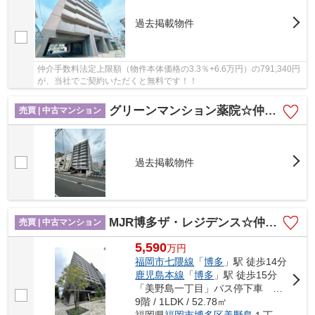
過去掲載物件
仲介手数料法定上限額（物件本体価格の3.3％+6.6万円）の791,340円
が、当社でご契約いただくと無料です！！
グリーンマンション薬院☆仲介手数料無料☆
売買 | 中古マンション
過去掲載物件
MJR博多ザ・レジデンス☆仲介手数料無料☆
売買 | 中古マンション
5,590
万
円
福岡市七隈線
「
博多
」駅 徒歩14分
鹿児島本線
「
博多
」駅 徒歩15分
「美野島一丁目」バス停下車 徒歩4分
9階 / 1LDK / 52.78㎡