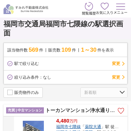
メニュー
お気に入り
閲覧履歴
福岡市交通局福岡市七隈線の駅選択画
面
569
109
1～30
該当物件数
件
販売数
件
件を表示
駅で絞り込む
変更
変更
絞り込み条件：
なし
販売物件のみ
トーカンマンション浄水通り☆仲介手数料無料☆
売買 | 中古マンション
4,480
万
円
福岡市七隈線
「
薬院大通
」駅 徒歩3分