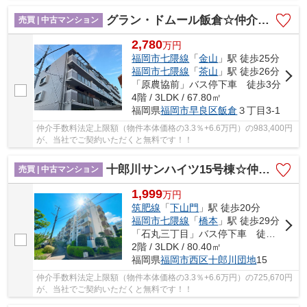
グラン・ドムール飯倉☆仲介手数料無料☆
売買 | 中古マンション
2,780
万
円
福岡市七隈線
「
金山
」駅 徒歩25分
福岡市七隈線
「
茶山
」駅 徒歩26分
「原農協前」バス停下車 徒歩3分
4階 / 3LDK / 67.80㎡
福岡県
福岡市早良区
飯倉
３丁目3-1
仲介手数料法定上限額（物件本体価格の3.3％+6.6万円）の983,400円
が、当社でご契約いただくと無料です！！
十郎川サンハイツ15号棟☆仲介手数料無料☆
売買 | 中古マンション
1,999
万
円
筑肥線
「
下山門
」駅 徒歩20分
福岡市七隈線
「
橋本
」駅 徒歩29分
「石丸三丁目」バス停下車 徒歩2分
2階 / 3LDK / 80.40㎡
福岡県
福岡市西区
十郎川団地
15
仲介手数料法定上限額（物件本体価格の3.3％+6.6万円）の725,670円
が、当社でご契約いただくと無料です！！