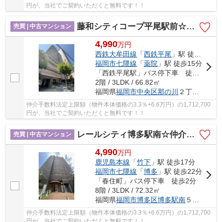
円が、当社でご契約いただくと無料です！！
藤和シティコープ平尾駅前☆仲介手数料無料☆
売買 | 中古マンション
4,990
万
円
西鉄大牟田線
「
西鉄平尾
」駅 徒歩2分
福岡市七隈線
「
薬院
」駅 徒歩15分
「西鉄平尾駅」バス停下車 徒歩4分
2階 / 3LDK / 66.82㎡
福岡県
福岡市中央区
那の川
２丁目11-10
仲介手数料法定上限額（物件本体価格の3.3％+6.6万円）の1,712,700
円が、当社でご契約いただくと無料です！！
レールシティ博多駅南☆仲介手数料無料☆
売買 | 中古マンション
4,990
万
円
鹿児島本線
「
竹下
」駅 徒歩17分
福岡市七隈線
「
博多
」駅 徒歩22分
「春住町」バス停下車 徒歩2分
8階 / 3LDK / 72.32㎡
福岡県
福岡市博多区
博多駅南
５丁目18-6
仲介手数料法定上限額（物件本体価格の3.3％+6.6万円）の1,712,700
円が、当社でご契約いただくと無料です！！