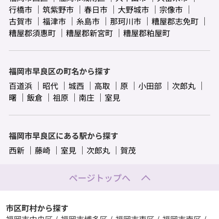
行橋市
筑紫野市
春日市
大野城市
宗像市
古賀市
福津市
糸島市
那珂川市
糟屋郡志免町
糟屋郡須惠町
糟屋郡新宮町
糟屋郡粕屋町
福岡市早良区の町名から探す
百道浜
昭代
城西
高取
原
小田部
次郎丸
曙
飯倉
祖原
南庄
室見
福岡市早良区にある駅から探す
西新
藤崎
室見
次郎丸
賀茂
ページトップへ
市区町村から探す
福岡市中央区
/
福岡市博多区
/
福岡市東区
/
福岡市南区
/