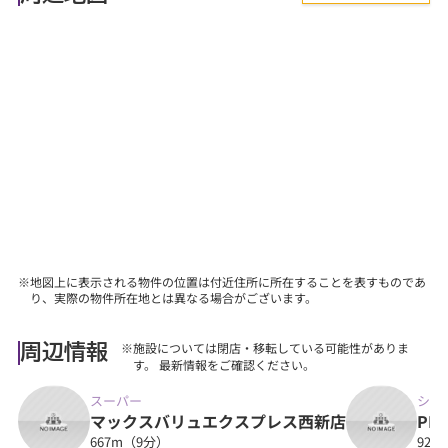
れや住宅ローン等のお金について』、
『購入後に気を付けることって何？』などあらゆる
ご質問にお答えします。
【その他】
■詳しくは、当社スタッフにお問合せください。
※地図上に表示される物件の位置は付近住所に所在することを表すものであ
り、実際の物件所在地とは異なる場合がございます。
※施設については閉店・移転している可能性がありま
周辺情報
す。 最新情報をご確認ください。
スーパー
ショ
マックスバリュエクスプレス西新店
PR
667m（9分）
921