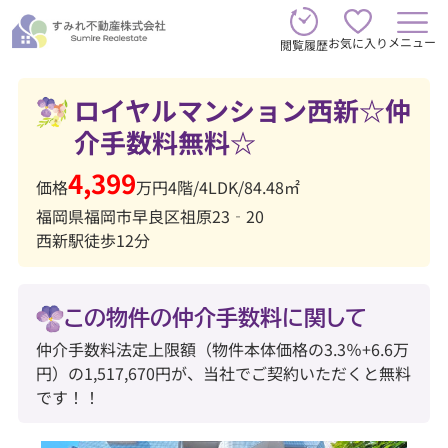
メニュー
お気に入り
閲覧履歴
ロイヤルマンション西新☆仲
介手数料無料☆
4,399
価格
万円
4階
/
4LDK
/
84.48㎡
福岡県福岡市早良区祖原23‐20
西新駅徒歩12分
この物件の仲介手数料に関して
仲介手数料法定上限額（物件本体価格の3.3％+6.6万
円）の1,517,670円が、当社でご契約いただくと無料
です！！