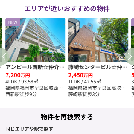
エリアが近いおすすめの物件
NEW
仲
アンピール西新☆仲介手
藤崎センタービル☆仲介
7,200
2,450
数料半額☆
手数料無料☆
万円
万円
4LDK / 93.58㎡
1LDK / 42.55㎡
福岡県福岡市早良区城西３
福岡県福岡市早良区高取２
丁目
西新駅徒歩9分
丁目
藤崎駅徒歩3分
物件を再検索する
同じエリアや駅で探す