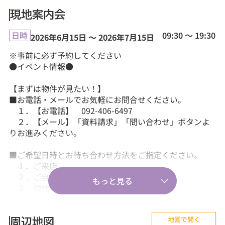
現地案内会
09:30 ～ 19:30
日時
2026年6月15日 ～ 2026年7月15日
※事前に必ず予約してください
●イベント情報●
【まずは物件が見たい！】
■お電話・メールでお気軽にお問合せください。
１．【お電話】 092-406-6497
２．【メール】「資料請求」「問い合わせ」ボタンよ
りお進みください。
■ご希望日時とお待ち合わせ方法をご指定ください。
１．ご来店
２．ご自宅送迎
３．現地・最寄駅等でのお待ち合わせ。
【気軽に相談から♪】
地図で開く
■『失敗しない住まい選びのポイント！』、『購入の流
周辺地図