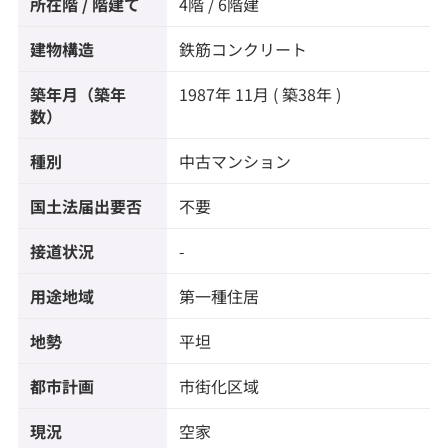
所在階 / 階建て
4階 / 6階建
建物構造
鉄筋コンクリート
築年月（築年
1987年 11月 ( 築38年 )
数）
種別
中古マンション
国土法届出要否
不要
接道状況
-
用途地域
第一種住居
地勢
平坦
都市計画
市街化区域
現況
空家