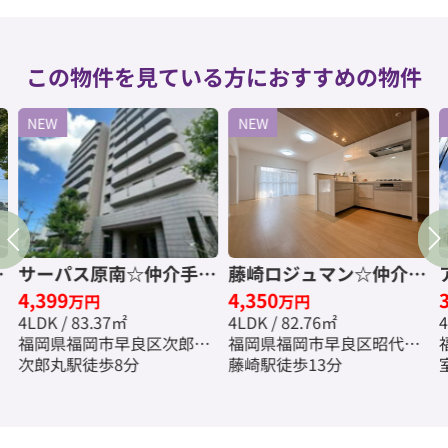
この物件を見ている方におすすめの物件
NEW
NEW
ン
サーパス原南☆仲介手数
藤崎ロジュマン☆仲介手
4,399
4,350
料無料☆
数料無料☆
万円
万円
4LDK / 83.37㎡
4LDK / 82.76㎡
4
福岡県福岡市早良区次郎丸
福岡県福岡市早良区昭代３
５丁目
次郎丸駅徒歩8分
丁目
藤崎駅徒歩13分