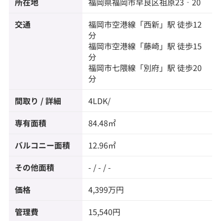
所在地
福岡県
福岡市早良区
祖原
23‐20
【暮らし】
交通
福岡市空港線
「
西新
」駅 徒歩12
◆HalloDay(ハローデイ) 西新店：徒歩6分
分
◆マックスバリュエクスプレス西新店：徒歩9分
福岡市空港線
「
藤崎
」駅 徒歩15
◆PRALIVA (プラリバ)：徒歩12分
分
福岡市七隈線
「
別府
」駅 徒歩20
分
間取り / 詳細
4LDK/
専有面積
84.48㎡
バルコニー面積
12.96㎡
その他面積
- / - / -
価格
4,399万円
管理費
15,540円