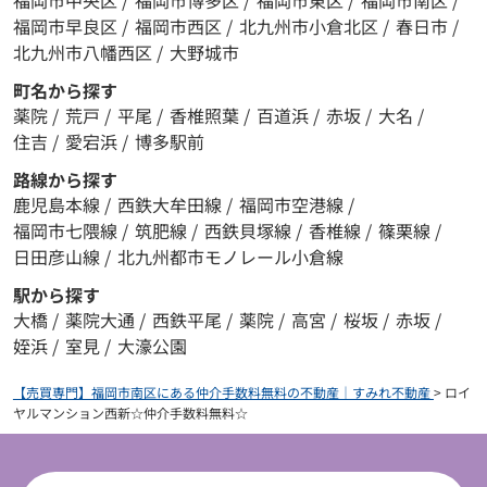
福岡市早良区
/
福岡市西区
/
北九州市小倉北区
/
春日市
/
北九州市八幡西区
/
大野城市
町名から探す
薬院
/
荒戸
/
平尾
/
香椎照葉
/
百道浜
/
赤坂
/
大名
/
住吉
/
愛宕浜
/
博多駅前
路線から探す
鹿児島本線
/
西鉄大牟田線
/
福岡市空港線
/
福岡市七隈線
/
筑肥線
/
西鉄貝塚線
/
香椎線
/
篠栗線
/
日田彦山線
/
北九州都市モノレール小倉線
駅から探す
大橋
/
薬院大通
/
西鉄平尾
/
薬院
/
高宮
/
桜坂
/
赤坂
/
姪浜
/
室見
/
大濠公園
【売買専門】福岡市南区にある仲介手数料無料の不動産｜すみれ不動産
>
ロイ
ヤルマンション西新☆仲介手数料無料☆