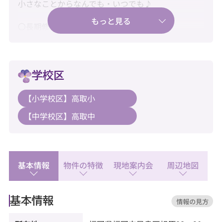
小さなことからなんでも・いつでも♪
〇長期修繕計画、有り♪
〇大規模修繕工事、2019年12月実施済み♪
〇大切なペットと暮らせます♪
学校区
〇固定資産税額、114,623円♪
【小学校区】高取小
【中学校区】高取中
〇人気の西新エリアで叶える、便利で快適な都市生
活♪
〇新耐震基準・住宅ローン控除利用可♪
基本情報
物件の特徴
現地案内会
周辺地図
〇水回り新品交換済みで快適にご入居♪
【教育】
基本情報
情報の見方
◆高取小学校：徒歩8分
◆高取中学校：徒歩21分