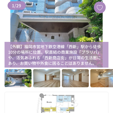
1
/
29
【外観】福岡市営地下鉄空港線「西新」駅から徒歩
10分の場所に位置。駅直結の商業施設「プラリバ」
や、活気あふれる「西新商店街」が日常の生活圏に
あり、お買い物や外食に困ることはありません。
お気に入り追加