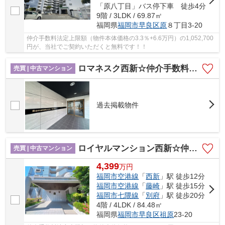
「原八丁目」バス停下車 徒歩4分
9階 / 3LDK / 69.87㎡
福岡県
福岡市早良区
原
８丁目3-20
仲介手数料法定上限額（物件本体価格の3.3％+6.6万円）の1,052,700
円が、当社でご契約いただくと無料です！！
ロマネスク西新☆仲介手数料無料☆
売買 | 中古マンション
過去掲載物件
ロイヤルマンション西新☆仲介手数料無料☆
売買 | 中古マンション
4,399
万
円
福岡市空港線
「
西新
」駅 徒歩12分
福岡市空港線
「
藤崎
」駅 徒歩15分
福岡市七隈線
「
別府
」駅 徒歩20分
4階 / 4LDK / 84.48㎡
福岡県
福岡市早良区
祖原
23‐20