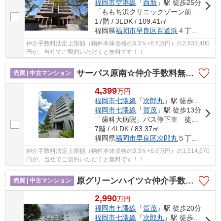
福岡市空港線
「
西新
」駅 徒歩25分
「ももち浜クリニックゾーン前」バス停下車 徒歩5分
17階 / 3LDK / 109.41㎡
福岡県
福岡市早良区
百道浜
４丁目31-10
仲介手数料法定上限額（物件本体価格の3.3％+6.6万円）の2,633,400
円が、当社でご契約いただくと無料です！！
サーパス原南☆仲介手数料無料☆
売買 | 中古マンション
4,399
万
円
福岡市七隈線
「
次郎丸
」駅 徒歩8分
福岡市七隈線
「
賀茂
」駅 徒歩13分
「歯科大病院」バス停下車 徒歩6分
7階 / 4LDK / 83.37㎡
福岡県
福岡市早良区
次郎丸
５丁目11-56
仲介手数料法定上限額（物件本体価格の3.3％+6.6万円）の1,514,670
円が、当社でご契約いただくと無料です！！
原グリーンハイツ☆仲介手数料無料☆
売買 | 中古マンション
2,990
万
円
福岡市七隈線
「
賀茂
」駅 徒歩20分
福岡市七隈線
「
次郎丸
」駅 徒歩20分