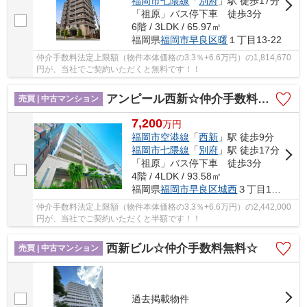
福岡市七隈線
「
別府
」駅 徒歩17分
「祖原」バス停下車 徒歩3分
6階 / 3LDK / 65.97㎡
福岡県
福岡市早良区
曙
１丁目13-22
仲介手数料法定上限額（物件本体価格の3.3％+6.6万円）の1,814,670
円が、当社でご契約いただくと無料です！！
アンピール西新☆仲介手数料半額☆
売買 | 中古マンション
7,200
万
円
福岡市空港線
「
西新
」駅 徒歩9分
福岡市七隈線
「
別府
」駅 徒歩17分
「祖原」バス停下車 徒歩3分
4階 / 4LDK / 93.58㎡
福岡県
福岡市早良区
城西
３丁目12-27
仲介手数料法定上限額（物件本体価格の3.3％+6.6万円）の2,442,000
円が、当社でご契約いただくと半額です！！
西新ビル☆仲介手数料無料☆
売買 | 中古マンション
過去掲載物件