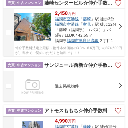
藤崎センタービル☆仲介手数料無料☆
売買 | 中古マンション
2,450
万
円
福岡市空港線
「
藤崎
」駅 徒歩3分
福岡市空港線
「
室見
」駅 徒歩12分
「藤崎（福岡県）（バス）」バス停下車 徒歩4分
5階 / 1LDK / 42.55㎡
福岡県
福岡市早良区
高取
２丁目18-6
仲介手数料法定上限額（物件本体価格の3.3％+6.6万円）の874,500円
が、当社でご契約いただくと無料です！！
サンジュール西新☆仲介手数料無料☆
売買 | 中古マンション
過去掲載物件
アトモスももち☆仲介手数料無料☆
売買 | 中古マンション
4,990
万
円
福岡市空港線
「
藤崎
」駅 徒歩19分