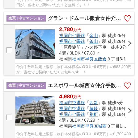
円が、当社でご契約いただくと無料です！！
グラン・ドムール飯倉☆仲介手数料無料☆
売買 | 中古マンション
2,780
万
円
福岡市七隈線
「
金山
」駅 徒歩25分
福岡市七隈線
「
茶山
」駅 徒歩26分
「原農協前」バス停下車 徒歩3分
4階 / 3LDK / 67.80㎡
福岡県
福岡市早良区
飯倉
３丁目3-1
仲介手数料法定上限額（物件本体価格の3.3％+6.6万円）の983,400円
が、当社でご契約いただくと無料です！！
エスポワール城西☆仲介手数料無料☆
売買 | 中古マンション
4,980
万
円
福岡市空港線
「
西新
」駅 徒歩5分
福岡市空港線
「
藤崎
」駅 徒歩16分
福岡市七隈線
「
別府
」駅 徒歩18分
4階 / 3LDK / 67.29㎡
福岡県
福岡市早良区
城西
３丁目1-22
仲介手数料法定上限額（物件本体価格の3.3％+6.6万円）の1,709,400