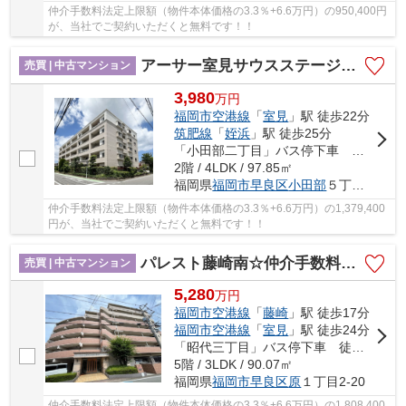
仲介手数料法定上限額（物件本体価格の3.3％+6.6万円）の950,400円
が、当社でご契約いただくと無料です！！
アーサー室見サウスステージ☆仲介手数料無料☆
売買 | 中古マンション
3,980
万
円
福岡市空港線
「
室見
」駅 徒歩22分
筑肥線
「
姪浜
」駅 徒歩25分
「小田部二丁目」バス停下車 徒歩4分
2階 / 4LDK / 97.85㎡
福岡県
福岡市早良区
小田部
５丁目2-6
仲介手数料法定上限額（物件本体価格の3.3％+6.6万円）の1,379,400
円が、当社でご契約いただくと無料です！！
パレスト藤崎南☆仲介手数料無料☆
売買 | 中古マンション
5,280
万
円
福岡市空港線
「
藤崎
」駅 徒歩17分
福岡市空港線
「
室見
」駅 徒歩24分
「昭代三丁目」バス停下車 徒歩5分
5階 / 3LDK / 90.07㎡
福岡県
福岡市早良区
原
１丁目2-20
仲介手数料法定上限額（物件本体価格の3.3％+6.6万円）の1,808,400