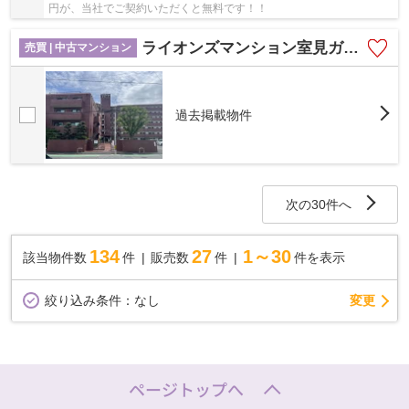
円が、当社でご契約いただくと無料です！！
ライオンズマンション室見ガーデン☆仲介手数料無料☆
売買 | 中古マンション
過去掲載物件
次の30件へ
134
27
1～30
該当物件数
件
販売数
件
件を表示
変更
絞り込み条件：
なし
ページトップへ