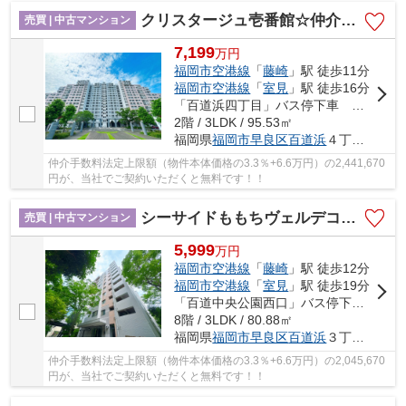
クリスタージュ壱番館☆仲介手数料無料☆
売買 | 中古マンション
7,199
万
円
福岡市空港線
「
藤崎
」駅 徒歩11分
福岡市空港線
「
室見
」駅 徒歩16分
「百道浜四丁目」バス停下車 徒歩3分
2階 / 3LDK / 95.53㎡
福岡県
福岡市早良区
百道浜
４丁目2-1
仲介手数料法定上限額（物件本体価格の3.3％+6.6万円）の2,441,670
円が、当社でご契約いただくと無料です！！
シーサイドももちヴェルデコート 5番館☆仲介手数料無料☆
売買 | 中古マンション
5,999
万
円
福岡市空港線
「
藤崎
」駅 徒歩12分
福岡市空港線
「
室見
」駅 徒歩19分
「百道中央公園西口」バス停下車 徒歩3分
8階 / 3LDK / 80.88㎡
福岡県
福岡市早良区
百道浜
３丁目3-5
仲介手数料法定上限額（物件本体価格の3.3％+6.6万円）の2,045,670
円が、当社でご契約いただくと無料です！！