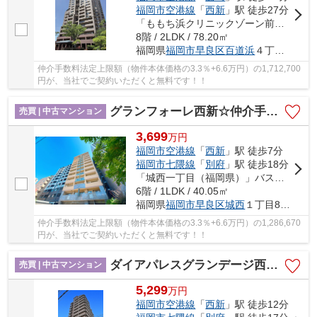
福岡市空港線
「
西新
」駅 徒歩27分
「ももち浜クリニックゾーン前」バス停下車 徒歩6分
8階 / 2LDK / 78.20㎡
福岡県
福岡市早良区
百道浜
４丁目31-10
仲介手数料法定上限額（物件本体価格の3.3％+6.6万円）の1,712,700
円が、当社でご契約いただくと無料です！！
グランフォーレ西新☆仲介手数料無料☆
売買 | 中古マンション
3,699
万
円
福岡市空港線
「
西新
」駅 徒歩7分
福岡市七隈線
「
別府
」駅 徒歩18分
「城西一丁目（福岡県）」バス停下車 徒歩3分
6階 / 1LDK / 40.05㎡
福岡県
福岡市早良区
城西
１丁目8-14
仲介手数料法定上限額（物件本体価格の3.3％+6.6万円）の1,286,670
円が、当社でご契約いただくと無料です！！
ダイアパレスグランデージ西新II
売買 | 中古マンション
5,299
万
円
福岡市空港線
「
西新
」駅 徒歩12分