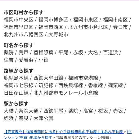
市区町村から探す
福岡市中央区
/
福岡市博多区
/
福岡市東区
/
福岡市南区
/
福岡市早良区
/
福岡市西区
/
北九州市小倉北区
/
春日市
/
北九州市八幡西区
/
大野城市
町名から探す
薬院
/
荒戸
/
香椎照葉
/
平尾
/
赤坂
/
大名
/
百道浜
/
住吉
/
愛宕浜
/
小笹
路線から探す
鹿児島本線
/
西鉄大牟田線
/
福岡市空港線
/
福岡市七隈線
/
筑肥線
/
西鉄貝塚線
/
香椎線
/
篠栗線
/
日田彦山線
/
北九州都市モノレール小倉線
駅から探す
大橋
/
薬院大通
/
西鉄平尾
/
薬院
/
高宮
/
桜坂
/
赤坂
/
姪浜
/
室見
/
大濠公園
【売買専門】福岡市南区にある仲介手数料無料の不動産｜すみれ不動産
>
(マ
ンション(売買))地域から探す
>
福岡市早良区のマンション(売買)