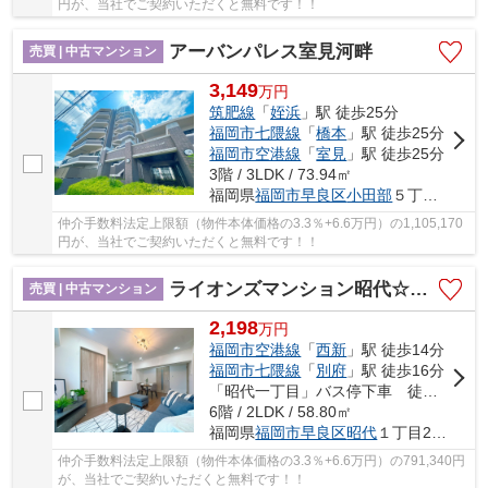
円が、当社でご契約いただくと無料です！！
アーバンパレス室見河畔
売買 | 中古マンション
3,149
万
円
筑肥線
「
姪浜
」駅 徒歩25分
福岡市七隈線
「
橋本
」駅 徒歩25分
福岡市空港線
「
室見
」駅 徒歩25分
3階 / 3LDK / 73.94㎡
福岡県
福岡市早良区
小田部
５丁目26-15
仲介手数料法定上限額（物件本体価格の3.3％+6.6万円）の1,105,170
円が、当社でご契約いただくと無料です！！
ライオンズマンション昭代☆仲介手数料無料☆
売買 | 中古マンション
2,198
万
円
福岡市空港線
「
西新
」駅 徒歩14分
福岡市七隈線
「
別府
」駅 徒歩16分
「昭代一丁目」バス停下車 徒歩1分
6階 / 2LDK / 58.80㎡
福岡県
福岡市早良区
昭代
１丁目2-15
仲介手数料法定上限額（物件本体価格の3.3％+6.6万円）の791,340円
が、当社でご契約いただくと無料です！！