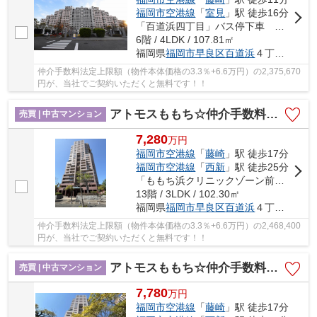
福岡市空港線
「
室見
」駅 徒歩16分
「百道浜四丁目」バス停下車 徒歩3分
6階 / 4LDK / 107.81㎡
福岡県
福岡市早良区
百道浜
４丁目2-1
仲介手数料法定上限額（物件本体価格の3.3％+6.6万円）の2,375,670
円が、当社でご契約いただくと無料です！！
アトモスももち☆仲介手数料無料☆
売買 | 中古マンション
7,280
万
円
福岡市空港線
「
藤崎
」駅 徒歩17分
福岡市空港線
「
西新
」駅 徒歩25分
「ももち浜クリニックゾーン前」バス停下車 徒歩5分
13階 / 3LDK / 102.30㎡
福岡県
福岡市早良区
百道浜
４丁目31-10
仲介手数料法定上限額（物件本体価格の3.3％+6.6万円）の2,468,400
円が、当社でご契約いただくと無料です！！
アトモスももち☆仲介手数料無料☆
売買 | 中古マンション
7,780
万
円
福岡市空港線
「
藤崎
」駅 徒歩17分