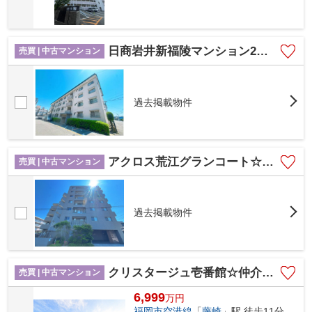
日商岩井新福陵マンション2号棟☆仲介手数料無料☆
売買 | 中古マンション
過去掲載物件
アクロス荒江グランコート☆仲介手数料無料☆
売買 | 中古マンション
過去掲載物件
クリスタージュ壱番館☆仲介手数料無料☆
売買 | 中古マンション
6,999
万
円
福岡市空港線
「
藤崎
」駅 徒歩11分