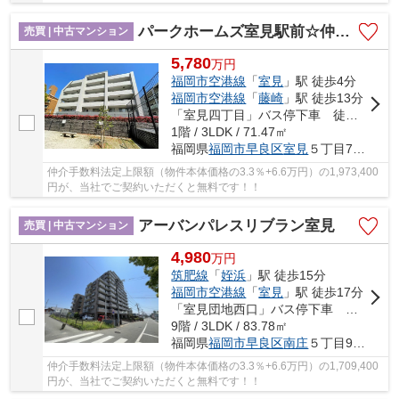
パークホームズ室見駅前☆仲介手数料無料☆
売買 | 中古マンション
5,780
万
円
福岡市空港線
「
室見
」駅 徒歩4分
福岡市空港線
「
藤崎
」駅 徒歩13分
「室見四丁目」バス停下車 徒歩3分
1階 / 3LDK / 71.47㎡
福岡県
福岡市早良区
室見
５丁目7-27
仲介手数料法定上限額（物件本体価格の3.3％+6.6万円）の1,973,400
円が、当社でご契約いただくと無料です！！
アーバンパレスリブラン室見
売買 | 中古マンション
4,980
万
円
筑肥線
「
姪浜
」駅 徒歩15分
福岡市空港線
「
室見
」駅 徒歩17分
「室見団地西口」バス停下車 徒歩4分
9階 / 3LDK / 83.78㎡
福岡県
福岡市早良区
南庄
５丁目9-12
仲介手数料法定上限額（物件本体価格の3.3％+6.6万円）の1,709,400
円が、当社でご契約いただくと無料です！！