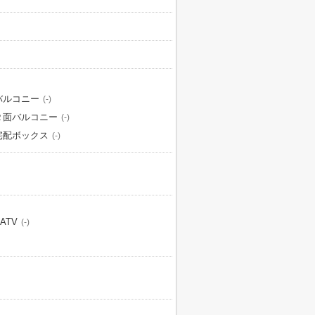
バルコニー
(-)
２面バルコニー
(-)
宅配ボックス
(-)
ATV
(-)