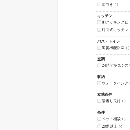
南向き
(-)
キッチン
IHクッキングヒ
対面式キッチン
バス・トイレ
追焚機能浴室
(-)
空調
24時間換気シス
収納
ウォークインク
立地条件
陽当り良好
(-)
条件
ペット相談
(-)
20階以上
(-)