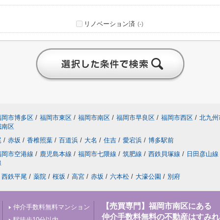
リノベーション済
(-)
福岡市博多区
/
福岡市東区
/
福岡市南区
/
福岡市早良区
/
福岡市西区
/
北九州
城南区
尾
/
赤坂
/
香椎照葉
/
百道浜
/
大名
/
住吉
/
愛宕浜
/
博多駅前
福岡市空港線
/
鹿児島本線
/
福岡市七隈線
/
筑肥線
/
西鉄貝塚線
/
日田彦山線
線
西鉄平尾
/
薬院
/
桜坂
/
高宮
/
赤坂
/
六本松
/
大濠公園
/
別府
【売買専門】福岡市南区にある
仲介手数料無料マンション
仲介手数料無料の不動産はすみれ
駅徒歩10分以内