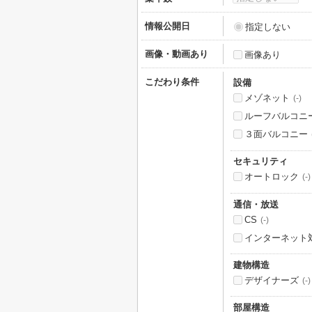
情報公開日
指定しない
画像・動画あり
画像あり
こだわり条件
設備
メゾネット
(-)
ルーフバルコニ
３面バルコニー
セキュリティ
オートロック
(-)
通信・放送
CS
(-)
インターネット
建物構造
デザイナーズ
(-)
部屋構造