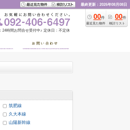
最終更新：2026年08月08日
00
00
件
件
最近見た物件
検討リスト
：24時間お問合せ受付中♪
定休日：不定休
筑肥線
久大本線
山陽新幹線