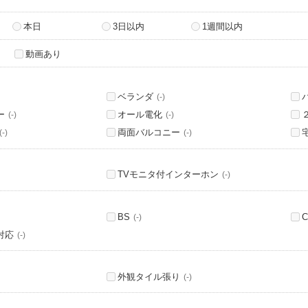
本日
3日以内
1週間以内
動画あり
ベランダ
(-)
ー
オール電化
(-)
(-)
両面バルコニー
(-)
(-)
TVモニタ付インターホン
(-)
BS
C
(-)
対応
(-)
外観タイル張り
(-)