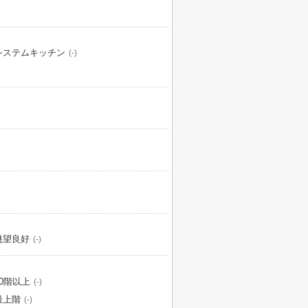
システムキッチン
(-)
眺望良好
(-)
10階以上
(-)
最上階
(-)