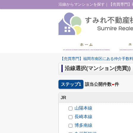
沿線からマンションを探す｜【売買専門】
【売買専門】福岡市南区にある仲介手数
沿線選択(マンション(売買))
-
ステップ1
該当公開件数
件
JR
山陽本線
長崎本線
博多南線