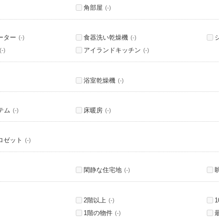
角部屋
(-)
ーター
食器洗い乾燥機
(-)
(-)
アイランドキッチン
(-)
(-)
浴室乾燥機
(-)
テム
床暖房
(-)
(-)
ロゼット
(-)
閑静な住宅地
(-)
2階以上
(-)
1階の物件
(-)