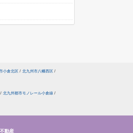
市小倉北区
/
北九州市八幡西区
/
/
北九州都市モノレール小倉線
/
不動産